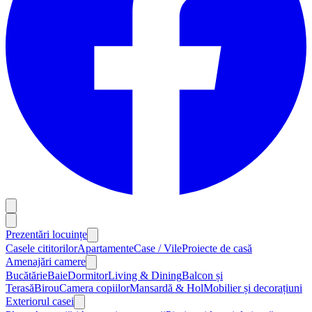
Prezentări locuințe
Casele cititorilor
Apartamente
Case / Vile
Proiecte de casă
Amenajări camere
Bucătărie
Baie
Dormitor
Living & Dining
Balcon și
Terasă
Birou
Camera copiilor
Mansardă & Hol
Mobilier și decorațiuni
Exteriorul casei