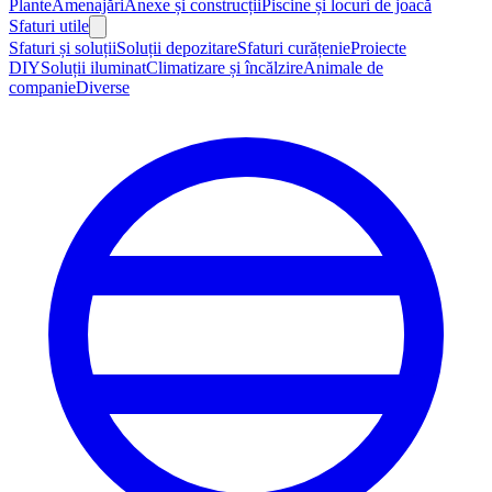
Plante
Amenajări
Anexe și construcții
Piscine și locuri de joacă
Sfaturi utile
Sfaturi și soluții
Soluții depozitare
Sfaturi curățenie
Proiecte
DIY
Soluții iluminat
Climatizare și încălzire
Animale de
companie
Diverse