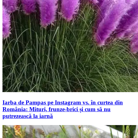
Iarba de Pampas pe Instagram vs. în curtea din
România: Mituri, frunze-brici și cum să nu
putrezească la iarnă