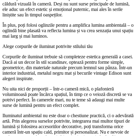
căldură vizuală în cameră. Deși nu sunt surse principale de lumină,
ele aduc un efect estetic și emoțional puternic, mai ales în serile
liniștite sau în timpul oaspeților.
În plus, poți folosi oglinzile pentru a amplifica lumina ambientală – o
oglindă bine plasată va reflecta lumina și va crea senzația unui spațiu
mai larg și mai luminos.
Alege corpurile de iluminat potrivite stilului tău
Corpurile de iluminat trebuie să completeze estetica generală a casei.
Dacă ai un decor în stil scandinav, optează pentru forme simple,
geometrice, din materiale naturale precum lemnul sau pânza. Într-un
interior industrial, metalul negru mat și becurile vintage Edison sunt
alegeri inspirate.
Nu uita nici de proporții – într-o cameră mică, o plafonieră
voluminoasă poate încărca spațiul, în timp ce o veioză discretă se va
potrivi perfect. În camerele mari, nu te teme să adaugi mai multe
surse de lumină pentru un efect complet.
Iluminatul ambiental nu este doar o chestiune practică, ci o adevărată
artă. Prin alegerea surselor potrivite, integrarea mai multor tipuri de
lumină și folosirea accesoriilor decorative, poți transforma orice
cameră într-un spațiu cald, primitor și personalizat. Nu e nevoie de