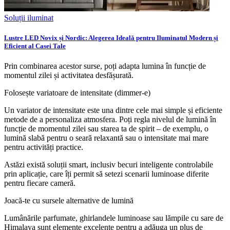
Soluții iluminat
Lustre LED Novix și Nordic: Alegerea Ideală pentru Iluminatul Modern și
Eficient al Casei Tale
Prin combinarea acestor surse, poți adapta lumina în funcție de
momentul zilei și activitatea desfășurată.
Folosește variatoare de intensitate (dimmer-e)
Un variator de intensitate este una dintre cele mai simple și eficiente
metode de a personaliza atmosfera. Poți regla nivelul de lumină în
funcție de momentul zilei sau starea ta de spirit – de exemplu, o
lumină slabă pentru o seară relaxantă sau o intensitate mai mare
pentru activități practice.
Astăzi există soluții smart, inclusiv becuri inteligente controlabile
prin aplicație, care îți permit să setezi scenarii luminoase diferite
pentru fiecare cameră.
Joacă-te cu sursele alternative de lumină
Lumânările parfumate, ghirlandele luminoase sau lămpile cu sare de
Himalaya sunt elemente excelente pentru a adăuga un plus de