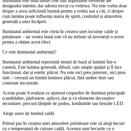
Iluminatul este unul dintre cele mai importante elemente ale
designului interior, dar adesea trecut cu vederea. Nu este vorba doar
despre a avea suficientă lumină pentru a vedea sau a citi, ci despre
cum lumina poate influența starea de spirit, confortul și atmosfera
generală a unei încăperi.
Iluminatul ambiental este cheia în crearea unei locuințe calde și
primitoare – iar vestea bună este că nu trebuie să investești o avere
pentru a obține acest efect.
Ce este iluminatul ambiental?
Iluminatul ambiental reprezintă stratul de bază al luminii într-o
cameră. Este lumina generală, difuză, care umple spațiul și îl face
funcțional, dar și estetic plăcut. Nu este nici prea puternic, nici prea
slab – creează un fundal luminos plăcut, fără umbre dure sau
contraste incomode.
Acesta poate fi realizat cu ajutorul corpurilor de iluminat principale
(candelabre, plafoniere, aplice), dar și cu elemente decorative
secundare, precum lămpile de podea, lumânările sau benzile LED.
Alege surse de lumină caldă
Primul pas în crearea unei atmosfere primitoare este să alegi becuri
cu o temperatură de culoare caldă. Acestea sunt becurile cu o