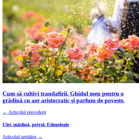
Cum să cultivi trandafirii. Ghidul meu pentru o
grădină cu aer aristocratic și parfum de poveste.
← Articolul precedent
Ulei, măslină, petrol. Etimologie
Articolul următor →