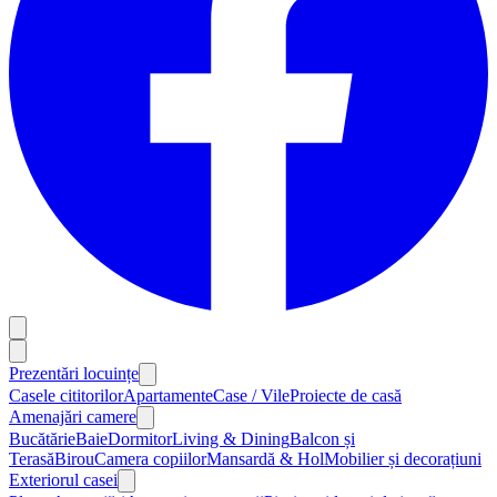
Prezentări locuințe
Casele cititorilor
Apartamente
Case / Vile
Proiecte de casă
Amenajări camere
Bucătărie
Baie
Dormitor
Living & Dining
Balcon și
Terasă
Birou
Camera copiilor
Mansardă & Hol
Mobilier și decorațiuni
Exteriorul casei