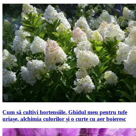
Cum să cultivi hortensiile. Ghidul meu pentru tufe
uriașe, alchimia culorilor și o curte cu aer boieresc