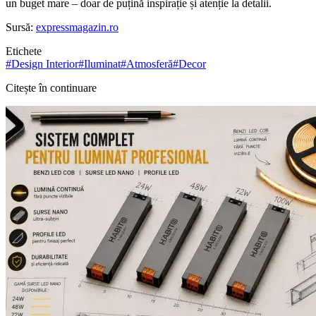
un buget mare – doar de puțină inspirație și atenție la detalii.
Sursă:
expressmagazin.ro
Etichete
#
Design Interior
#
Iluminat
#
Atmosferă
#
Decor
Citește în continuare