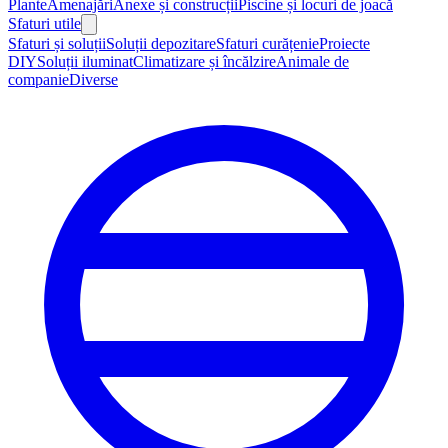
Plante
Amenajări
Anexe și construcții
Piscine și locuri de joacă
Sfaturi utile
Sfaturi și soluții
Soluții depozitare
Sfaturi curățenie
Proiecte
DIY
Soluții iluminat
Climatizare și încălzire
Animale de
companie
Diverse