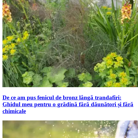
De ce am pus fenicul de bronz lângă trandafiri:
Ghidul meu pentru o grădină fără dăunători și fără
chimicale