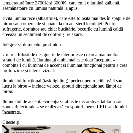
temperatură între 2700K și 3000K, care emit o lumină galbenă,
asemănătoare cu lumina naturală la apus.
Evită lumina rece (albăstruie), care este folosită mai des în spațiile de
birou sau comerciale și poate da un aer steril locuinței. Pentru
sufragerie, dormitor sau chiar bucătărie, becurile cu lumină caldă
creează un sentiment de confort și relaxare.
Integrează iluminatul pe straturi
Un truc folosit de designerii de interior este crearea mai multor
straturi de lumină. Iluminatul ambiental este doar începutul –
combină-l cu iluminat de accent și iluminat funcțional pentru a crea
profunzime și interes vizual.
Iluminatul funcțional (task lighting): perfect pentru citit, gătit sau
lucru la birou – include veioze, spoturi direcționale sau lămpi de
birou.
Iluminatul de accent: evidențiază obiecte decorative, tablouri sau
zone arhitecturale – se realizează cu spoturi, benzi LED sau lumini
încastrate.
Citește și