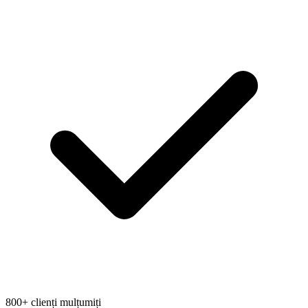
800+ clienți mulțumiți