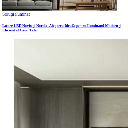
Soluții iluminat
Lustre LED Novix și Nordic: Alegerea Ideală pentru Iluminatul Modern și
Eficient al Casei Tale