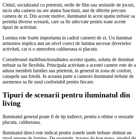
Cititul, socializatul cu prietenii, serile de film sau sesiunile de jocuri,
nicio alta camera nu are atatea functiuni, atat de diferite precum
camera de zi. Din aceste motive, iluminatul in acest spatiu trebuie sa
permita diverse scenarii, care sa fie adecvate pentru toate aceste
tipuri de activitati.
Lumina este foarte importanta in cadrul camerei de zi. Un iluminat
armonios implica atat un nivel corect de lumina necesar diverselor
activitati, cat si o atmosfera calduroasa si placuta.
Considerand multifunctionalitatea acestui spatiu, solutia de iluminat
trebuie sa fie flexibila. Principala activitate a acestei camere este de a
aduna membrii familiei sau prietenii, in general in zona de confort,
canapele sau fotolii. In aceasta parte a camerei iluminatul trebuie de
asemenea sa fie unul confortabil pentru fiecare.
Tipuri de scenarii pentru iluminatul din
living
Iluminatul general poate fi de tip indirect, pentru a obtine o senzatie
placuta, calduroasa.
Iluminatul direct este indicat pentru zonele unde trebuie obtinut un
nivel anume de lumina. De exemplu, inzona de luat masa, nivelul de