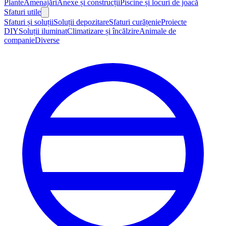
Plante
Amenajări
Anexe și construcții
Piscine și locuri de joacă
Sfaturi utile
Sfaturi și soluții
Soluții depozitare
Sfaturi curățenie
Proiecte
DIY
Soluții iluminat
Climatizare și încălzire
Animale de
companie
Diverse