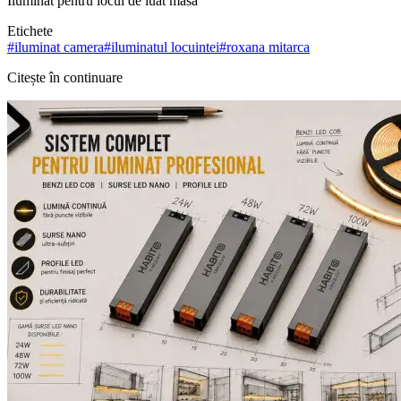
Iluminat pentru locul de luat masa
Etichete
#
iluminat camera
#
iluminatul locuintei
#
roxana mitarca
Citește în continuare