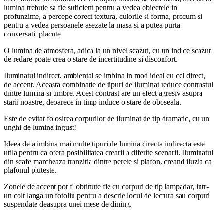
lumina trebuie sa fie suficient pentru a vedea obiectele in
profunzime, a percepe corect textura, culorile si forma, precum si
pentru a vedea persoanele asezate la masa si a putea purta
conversatii placute.
O lumina de atmosfera, adica la un nivel scazut, cu un indice scazut
de redare poate crea o stare de incertitudine si disconfort.
Iluminatul indirect, ambiental se imbina in mod ideal cu cel direct,
de accent. Aceasta combinatie de tipuri de iluminat reduce contrastul
dintre lumina si umbre. Acest contrast are un efect agresiv asupra
starii noastre, deoarece in timp induce o stare de oboseala.
Este de evitat folosirea corpurilor de iluminat de tip dramatic, cu un
unghi de lumina ingust!
Ideea de a imbina mai multe tipuri de lumina directa-indirecta este
utila pentru ca ofera posibilitatea crearii a diferite scenarii. Iluminatul
din scafe marcheaza tranzitia dintre perete si plafon, creand iluzia ca
plafonul pluteste.
Zonele de accent pot fi obtinute fie cu corpuri de tip lampadar, intr-
un colt langa un fotoliu pentru a descrie locul de lectura sau corpuri
suspendate deasupra unei mese de dining.