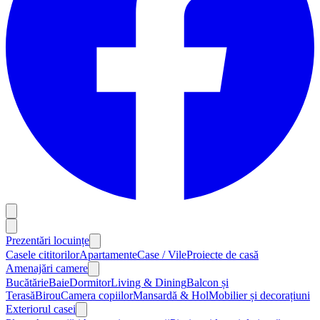
Prezentări locuințe
Casele cititorilor
Apartamente
Case / Vile
Proiecte de casă
Amenajări camere
Bucătărie
Baie
Dormitor
Living & Dining
Balcon și
Terasă
Birou
Camera copiilor
Mansardă & Hol
Mobilier și decorațiuni
Exteriorul casei