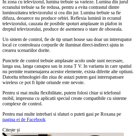
In zona cu televizorul, lumina trebuie sa varieze. Lumina din jurul
ecranului trebuie sa fie redusa, pentru a evita contrastul dintre
luminozitatea televizorului si cea din jur. Lumina trebuie sa fie
difuza, deoarece nu produce orbiri. Reflexia luminii in ecranul
televizorului, cauzata de posibile spoturi amplasate in plafon in
dreptul televizorului, produce de asemenea o stare de oboseala.
Un sistem de control, fie de tip smart house sau doar un intrerupator
local ce controleaza corpurile de iluminat direct-indirect ajuta in
crearea scenariilor dorite.
Punctele de control trebuie amplasate acolo unde sunt necesare,
langa usa, langa canapea sau in zona T V. In varianta in care spatiul
nu permite reamenajarea acestor elemente, exista diferite alte optiuni.
Datorita tehnologiei din ziua de astazi putem gasi intrerupatoare
wireless ce pot fi lipite oriunde este nevoie.
Pentru si mai multa flexibilitate, putem folosi chiar si telefonul
mobil, impreuna cu aplicatii special create compatibile cu sisteme
complexe de control.
Pentru mai multe intrebari si sfaturi o puteti gasi pe Roxana pe
pagina ei de Facebook
Citește și