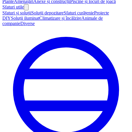
Plante
Amenajări
Anexe și construcții
Piscine și locuri de joacă
Sfaturi utile
Sfaturi și soluții
Soluții depozitare
Sfaturi curățenie
Proiecte
DIY
Soluții iluminat
Climatizare și încălzire
Animale de
companie
Diverse