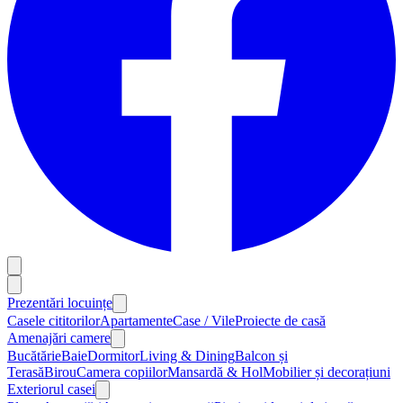
Prezentări locuințe
Casele cititorilor
Apartamente
Case / Vile
Proiecte de casă
Amenajări camere
Bucătărie
Baie
Dormitor
Living & Dining
Balcon și
Terasă
Birou
Camera copiilor
Mansardă & Hol
Mobilier și decorațiuni
Exteriorul casei