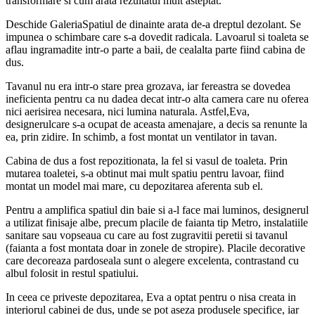
transformare si cum arata rezultatul mult asteptat.
Deschide GaleriaSpatiul de dinainte arata de-a dreptul dezolant. Se
impunea o schimbare care s-a dovedit radicala. Lavoarul si toaleta se
aflau ingramadite intr-o parte a baii, de cealalta parte fiind cabina de
dus.
Tavanul nu era intr-o stare prea grozava, iar fereastra se dovedea
ineficienta pentru ca nu dadea decat intr-o alta camera care nu oferea
nici aerisirea necesara, nici lumina naturala. Astfel,Eva,
designerulcare s-a ocupat de aceasta amenajare, a decis sa renunte la
ea, prin zidire. In schimb, a fost montat un ventilator in tavan.
Cabina de dus a fost repozitionata, la fel si vasul de toaleta. Prin
mutarea toaletei, s-a obtinut mai mult spatiu pentru lavoar, fiind
montat un model mai mare, cu depozitarea aferenta sub el.
Pentru a amplifica spatiul din baie si a-l face mai luminos, designerul
a utilizat finisaje albe, precum placile de faianta tip Metro, instalatiile
sanitare sau vopseaua cu care au fost zugravitii peretii si tavanul
(faianta a fost montata doar in zonele de stropire). Placile decorative
care decoreaza pardoseala sunt o alegere excelenta, contrastand cu
albul folosit in restul spatiului.
In ceea ce priveste depozitarea, Eva a optat pentru o nisa creata in
interiorul cabinei de dus, unde se pot aseza produsele specifice, iar