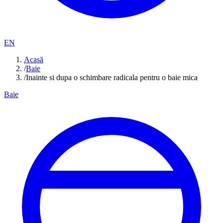
EN
Acasă
/
Baie
/
Inainte si dupa o schimbare radicala pentru o baie mica
Baie