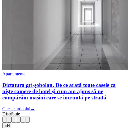
Apartamente
Dictatura gri-șobolan. De ce arată toate casele ca
niște camere de hotel și cum am ajuns să ne
cumpărăm mașini care se încruntă pe stradă
Citește articolul
→
Distribuie
EN