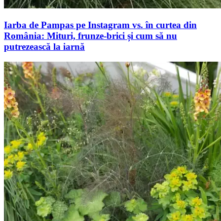
Iarba de Pampas pe Instagram vs. în curtea din
România: Mituri, frunze-brici și cum să nu
putrezească la iarnă