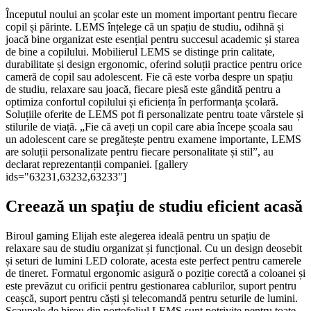
Începutul noului an școlar este un moment important pentru fiecare
copil și părinte. LEMS înțelege că un spațiu de studiu, odihnă și
joacă bine organizat este esențial pentru succesul academic și starea
de bine a copilului. Mobilierul LEMS se distinge prin calitate,
durabilitate și design ergonomic, oferind soluții practice pentru orice
cameră de copil sau adolescent. Fie că este vorba despre un spațiu
de studiu, relaxare sau joacă, fiecare piesă este gândită pentru a
optimiza confortul copilului și eficiența în performanța școlară.
Soluțiile oferite de LEMS pot fi personalizate pentru toate vârstele și
stilurile de viață. „Fie că aveți un copil care abia începe școala sau
un adolescent care se pregătește pentru examene importante, LEMS
are soluții personalizate pentru fiecare personalitate și stil”, au
declarat reprezentanții companiei. [gallery
ids="63231,63232,63233"]
Creează un spațiu de studiu eficient acasă
Biroul gaming Elijah este alegerea ideală pentru un spațiu de
relaxare sau de studiu organizat și funcțional. Cu un design deosebit
și seturi de lumini LED colorate, acesta este perfect pentru camerele
de tineret. Formatul ergonomic asigură o poziție corectă a coloanei și
este prevăzut cu orificii pentru gestionarea cablurilor, suport pentru
ceașcă, suport pentru căști și telecomandă pentru seturile de lumini.
Scaunele de birou din portofoliul LEMS sunt potrivite pentru toate