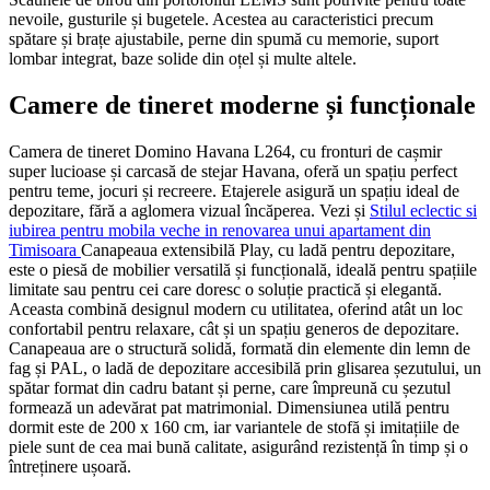
nevoile, gusturile și bugetele. Acestea au caracteristici precum
spătare și brațe ajustabile, perne din spumă cu memorie, suport
lombar integrat, baze solide din oțel și multe altele.
Camere de tineret moderne și funcționale
Camera de tineret Domino Havana L264, cu fronturi de cașmir
super lucioase și carcasă de stejar Havana, oferă un spațiu perfect
pentru teme, jocuri și recreere. Etajerele asigură un spațiu ideal de
depozitare, fără a aglomera vizual încăperea. Vezi și
Stilul eclectic si
iubirea pentru mobila veche in renovarea unui apartament din
Timisoara
Canapeaua extensibilă Play, cu ladă pentru depozitare,
este o piesă de mobilier versatilă și funcțională, ideală pentru spațiile
limitate sau pentru cei care doresc o soluție practică și elegantă.
Aceasta combină designul modern cu utilitatea, oferind atât un loc
confortabil pentru relaxare, cât și un spațiu generos de depozitare.
Canapeaua are o structură solidă, formată din elemente din lemn de
fag și PAL, o ladă de depozitare accesibilă prin glisarea șezutului, un
spătar format din cadru batant și perne, care împreună cu șezutul
formează un adevărat pat matrimonial. Dimensiunea utilă pentru
dormit este de 200 x 160 cm, iar variantele de stofă și imitațiile de
piele sunt de cea mai bună calitate, asigurând rezistență în timp și o
întreținere ușoară.