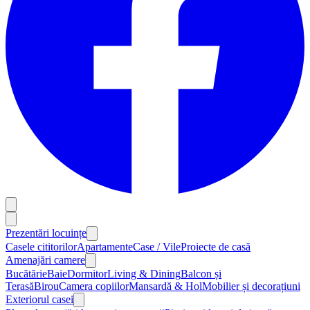
Prezentări locuințe
Casele cititorilor
Apartamente
Case / Vile
Proiecte de casă
Amenajări camere
Bucătărie
Baie
Dormitor
Living & Dining
Balcon și
Terasă
Birou
Camera copiilor
Mansardă & Hol
Mobilier și decorațiuni
Exteriorul casei