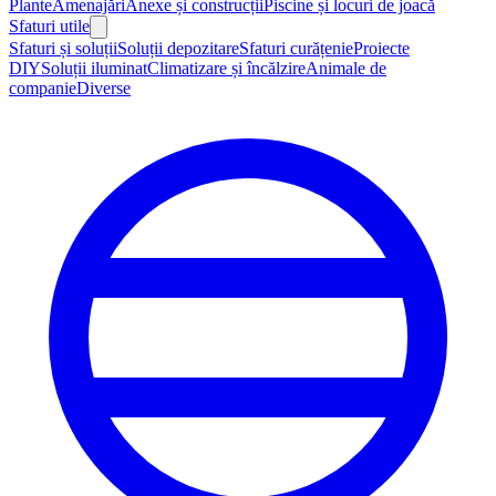
Plante
Amenajări
Anexe și construcții
Piscine și locuri de joacă
Sfaturi utile
Sfaturi și soluții
Soluții depozitare
Sfaturi curățenie
Proiecte
DIY
Soluții iluminat
Climatizare și încălzire
Animale de
companie
Diverse