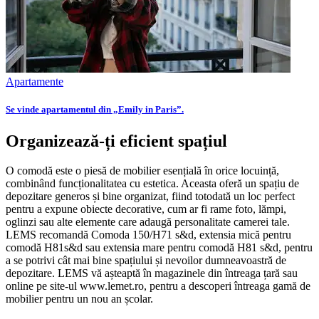
Apartamente
Se vinde apartamentul din „Emily in Paris”.
Organizează-ți eficient spațiul
O comodă este o piesă de mobilier esențială în orice locuință,
combinând funcționalitatea cu estetica. Aceasta oferă un spațiu de
depozitare generos și bine organizat, fiind totodată un loc perfect
pentru a expune obiecte decorative, cum ar fi rame foto, lămpi,
oglinzi sau alte elemente care adaugă personalitate camerei tale.
LEMS recomandă Comoda 150/H71 s&d, extensia mică pentru
comodă H81s&d sau extensia mare pentru comodă H81 s&d, pentru
a se potrivi cât mai bine spațiului și nevoilor dumneavoastră de
depozitare. LEMS vă așteaptă în magazinele din întreaga țară sau
online pe site-ul www.lemet.ro, pentru a descoperi întreaga gamă de
mobilier pentru un nou an școlar.