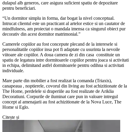
dulapul alb generos, care asigura suficient spatiu de depozitare
pentru beneficiari.
“Un dormitor simplu in forma, dar bogat la nivel conceptual.
Intrucat clientul este un practicant al artelor estice si un cautator de
mindfulness, am proiectat o mandala imensa ca singurul obiect pur
decorativ din acest dormitor matrimonial.”
Camerele copiilor au fost concepute plecand de la interesele si
personalitatile copiilor insa pot fi adaptate cu usurinta la nevoile
viitoare ale copiilor. A doua camera de zi din casa constituie un
spatiu de legatura intre dormitoarele copiilor pentru joaca si activitati
in echipa, delimitand astfel dormitoarele pentru odihna si activitati
individuale.
Mare parte din mobilier a fost realizat la comanda (Triaxis),
canapeaua , noptierele, covorul din living au fost achizitionate de la
The Home, perdelele si draperiile au fost realizate de Ariklia
Decoratiuni. Corpurile de iluminat care pun in valoare intregul
concept al amenajarii au fost achizitionate de la Nova Luce, The
Home si Eglo.
Citește și