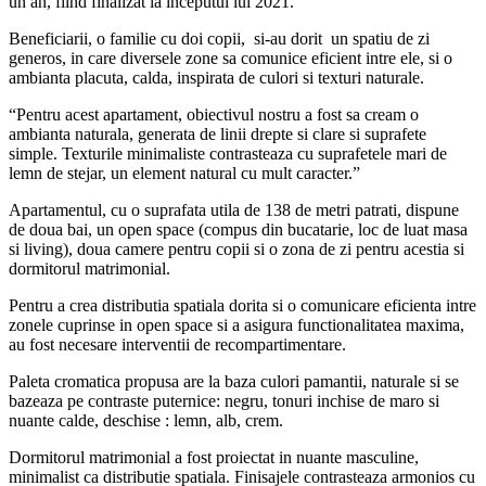
un an, fiind finalizat la inceputul lui 2021.
Beneficiarii, o familie cu doi copii, si-au dorit un spatiu de zi
generos, in care diversele zone sa comunice eficient intre ele, si o
ambianta placuta, calda, inspirata de culori si texturi naturale.
“Pentru acest apartament, obiectivul nostru a fost sa cream o
ambianta naturala, generata de linii drepte si clare si suprafete
simple. Texturile minimaliste contrasteaza cu suprafetele mari de
lemn de stejar, un element natural cu mult caracter.”
Apartamentul, cu o suprafata utila de 138 de metri patrati, dispune
de doua bai, un open space (compus din bucatarie, loc de luat masa
si living), doua camere pentru copii si o zona de zi pentru acestia si
dormitorul matrimonial.
Pentru a crea distributia spatiala dorita si o comunicare eficienta intre
zonele cuprinse in open space si a asigura functionalitatea maxima,
au fost necesare interventii de recompartimentare.
Paleta cromatica propusa are la baza culori pamantii, naturale si se
bazeaza pe contraste puternice: negru, tonuri inchise de maro si
nuante calde, deschise : lemn, alb, crem.
Dormitorul matrimonial a fost proiectat in nuante masculine,
minimalist ca distributie spatiala. Finisajele contrasteaza armonios cu