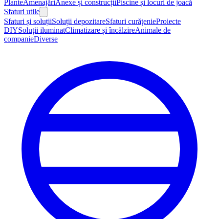
Plante
Amenajări
Anexe și construcții
Piscine și locuri de joacă
Sfaturi utile
Sfaturi și soluții
Soluții depozitare
Sfaturi curățenie
Proiecte
DIY
Soluții iluminat
Climatizare și încălzire
Animale de
companie
Diverse