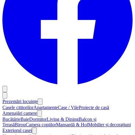
Prezentări locuințe
Casele cititorilor
Apartamente
Case / Vile
Proiecte de casă
Amenajări camere
Bucătărie
Baie
Dormitor
Living & Dining
Balcon și
Terasă
Birou
Camera copiilor
Mansardă & Hol
Mobilier și decorațiuni
Exteriorul casei