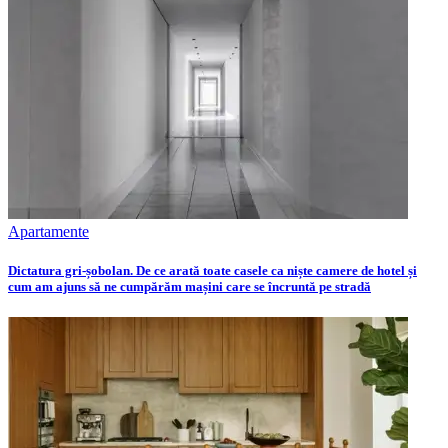
Apartamente
Dictatura gri-șobolan. De ce arată toate casele ca niște camere de hotel și
cum am ajuns să ne cumpărăm mașini care se încruntă pe stradă