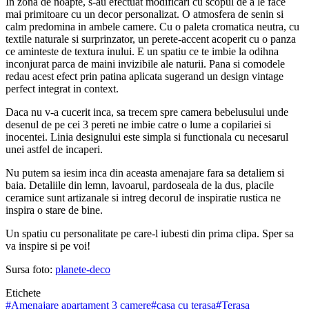
In zona de noapte, s-au efectuat modificari cu scopul de a le face
mai primitoare cu un decor personalizat. O atmosfera de senin si
calm predomina in ambele camere. Cu o paleta cromatica neutra, cu
textile naturale si surprinzator, un perete-accent acoperit cu o panza
ce aminteste de textura inului. E un spatiu ce te imbie la odihna
inconjurat parca de maini invizibile ale naturii. Pana si comodele
redau acest efect prin patina aplicata sugerand un design vintage
perfect integrat in context.
Daca nu v-a cucerit inca, sa trecem spre camera bebelusului unde
desenul de pe cei 3 pereti ne imbie catre o lume a copilariei si
inocentei. Linia designului este simpla si functionala cu necesarul
unei astfel de incaperi.
Nu putem sa iesim inca din aceasta amenajare fara sa detaliem si
baia. Detaliile din lemn, lavoarul, pardoseala de la dus, placile
ceramice sunt artizanale si intreg decorul de inspiratie rustica ne
inspira o stare de bine.
Un spatiu cu personalitate pe care-l iubesti din prima clipa. Sper sa
va inspire si pe voi!
Sursa foto:
planete-deco
Etichete
#
Amenajare apartament 3 camere
#
casa cu terasa
#
Terasa