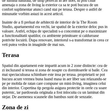
de lumina naturala, de timp petrecut in aer liber, iti poti chiar
amenaja o zona de living la exterior ca sa te poti bucura de un
confort suplimentar atunci cand stai pe terasa. Despre o astfel de
minunatie vorbim astazi in acest articol.
Inainte de a fi preluat de arhitectii de interior de la The Room
Studio, apartamentul era vechi, iar spatiul de la exterior deloc pus in
valoare. Astfel, echipa de specialisti s-a concentrat pe o maximizare
a functionalitatii spatiilor, cu ambiente primitoare si calduroase
potrivite locuirii. Dupa renovare, interiorul s-a transformat in ceea ce
veti putea vedea in imaginile de mai sus.
Terasa
Spatiul din apartament este impartit acum in 2 zone distincte: cea de
zi incluzand si terasa si zona de noapte cu dormitoarele si baile. Cea
mai spectaculoasa schimbare este insa pe terasa. proprietarii se pot
bucura acum vremea buna luand masa in aer liber sau relaxandu-se
pe pe mobila de ratan care compune un mini-living, imaginea celui
din interior. Copertina tip pergola asigura protectie in orele cu soare
puternic, iar pardoseala originala a fost inlocuita cu un laminat din
stejar. De asemenea scaunele din bambus sunt de senzatie.
Zona de zi