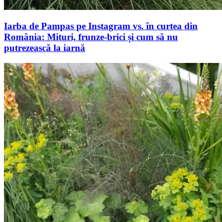
Iarba de Pampas pe Instagram vs. în curtea din
România: Mituri, frunze-brici și cum să nu
putrezească la iarnă