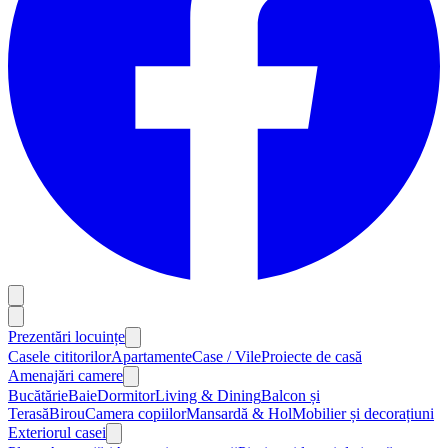
Prezentări locuințe
Casele cititorilor
Apartamente
Case / Vile
Proiecte de casă
Amenajări camere
Bucătărie
Baie
Dormitor
Living & Dining
Balcon și
Terasă
Birou
Camera copiilor
Mansardă & Hol
Mobilier și decorațiuni
Exteriorul casei