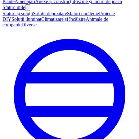
Plante
Amenajări
Anexe și construcții
Piscine și locuri de joacă
Sfaturi utile
Sfaturi și soluții
Soluții depozitare
Sfaturi curățenie
Proiecte
DIY
Soluții iluminat
Climatizare și încălzire
Animale de
companie
Diverse