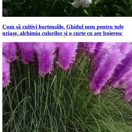
Cum să cultivi hortensiile. Ghidul meu pentru tufe
uriașe, alchimia culorilor și o curte cu aer boieresc