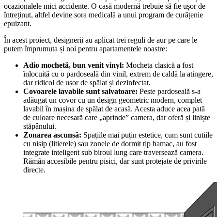
ocazionalele mici accidente. O casă modernă trebuie să fie ușor de
întreținut, altfel devine sora medicală a unui program de curățenie
epuizant.
În acest proiect, designerii au aplicat trei reguli de aur pe care le
putem împrumuta și noi pentru apartamentele noastre:
Adio mochetă, bun venit vinyl:
Mocheta clasică a fost
înlocuită cu o pardoseală din vinil, extrem de caldă la atingere,
dar ridicol de ușor de spălat și dezinfectat.
Covoarele lavabile sunt salvatoare:
Peste pardoseală s-a
adăugat un covor cu un design geometric modern, complet
lavabil în mașina de spălat de acasă. Acesta aduce acea pată
de culoare necesară care „aprinde” camera, dar oferă și liniște
stăpânului.
Zonarea ascunsă:
Spațiile mai puțin estetice, cum sunt cutiile
cu nisip (litierele) sau zonele de dormit tip hamac, au fost
integrate inteligent sub biroul lung care traversează camera.
Rămân accesibile pentru pisici, dar sunt protejate de privirile
directe.