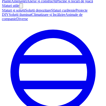
Plante
Amenajări
Anexe și construcții
Piscine și locuri de joacă
Sfaturi utile
Sfaturi și soluții
Soluții depozitare
Sfaturi curățenie
Proiecte
DIY
Soluții iluminat
Climatizare și încălzire
Animale de
companie
Diverse