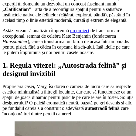
experții în domeniu au dezvoltat un concept fascinant numit
„Catification”
- arta de a reconfigura spațiul pentru a satisface
instinctele native ale felinelor (cățărat, explorat, pândă), păstrând în
același timp o linie estetică modernă, curată și extrem de elegantă.
Astăzi vreau să analizăm împreună
un proiect
de transformare
excepțional, semnat de celebra Kate Benjamin (fondatoarea
Hauspanther
), care a transformat un birou de acasă într-un paradis
pentru pisici, fără a cădea în capcana kitsch-ului. Iată ideile pe care
le putem împrumuta și noi pentru casele noastre.
1. Regula vitezei: „Autostrada felină” și
designul invizibil
Proprietara casei, Mary, își dorea o cameră de lucru care să respecte
estetica minimalistă a întregii locuințe, dar care să funcționeze ca un
spațiu de joacă dinamic pentru pisicile pe care le are în foster. Soluția
designerului? O paletă cromatică neutră, bazată pe gri deschis și alb,
pe fundalul căreia s-a construit o adevărată
autostradă felină
care
înconjoară trei dintre pereții camerei.