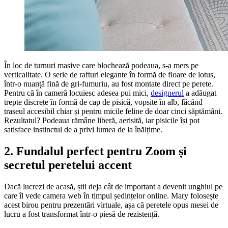
În loc de turnuri masive care blochează podeaua, s-a mers pe
verticalitate. O serie de rafturi elegante în formă de floare de lotus,
într-o nuanță fină de gri-fumuriu, au fost montate direct pe perete.
Pentru că în cameră locuiesc adesea pui mici,
designerul
a adăugat
trepte discrete în formă de cap de pisică, vopsite în alb, făcând
traseul accesibil chiar și pentru micile feline de doar cinci săptămâni.
Rezultatul? Podeaua rămâne liberă, aerisită, iar pisicile își pot
satisface instinctul de a privi lumea de la înălțime.
2. Fundalul perfect pentru Zoom și
secretul peretelui accent
Dacă lucrezi de acasă, știi deja cât de important a devenit unghiul pe
care îl vede camera web în timpul ședințelor online. Mary folosește
acest birou pentru prezentări virtuale, așa că peretele opus mesei de
lucru a fost transformat într-o piesă de rezistență.