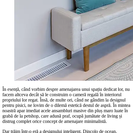
În esență, când vorbim despre amenajarea unui spațiu dedicat lor, nu
facem altceva decât să le construim o cameră regală în interiorul
propriului lor regat. Însă, de multe ori, când ne gândim la designul
pentru pisici, ne lovim de o dilemă estetică destul de aspră. În mintea
noastră apar imediat acele ansambluri masive din pluș maro luate în
grabă de la petshop, care adună praf, ocupă jumătate de living și
distrug complet orice concept de amenajare minimalistă.
Dar trăim într-o eră a designului inteligent. Dincolo de ocean,