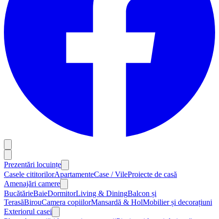
Prezentări locuințe
Casele cititorilor
Apartamente
Case / Vile
Proiecte de casă
Amenajări camere
Bucătărie
Baie
Dormitor
Living & Dining
Balcon și
Terasă
Birou
Camera copiilor
Mansardă & Hol
Mobilier și decorațiuni
Exteriorul casei