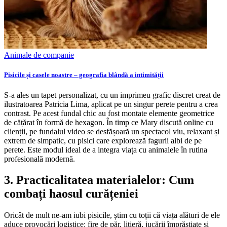
Animale de companie
Pisicile și casele noastre – geografia blândă a intimității
S-a ales un tapet personalizat, cu un imprimeu grafic discret creat de
ilustratoarea Patricia Lima, aplicat pe un singur perete pentru a crea
contrast. Pe acest fundal chic au fost montate elemente geometrice
de cățărat în formă de hexagon. În timp ce Mary discută online cu
clienții, pe fundalul video se desfășoară un spectacol viu, relaxant și
extrem de simpatic, cu pisici care explorează fagurii albi de pe
perete. Este modul ideal de a integra viața cu animalele în rutina
profesională modernă.
3. Practicalitatea materialelor: Cum
combați haosul curățeniei
Oricât de mult ne-am iubi pisicile, știm cu toții că viața alături de ele
aduce provocări logistice: fire de păr, litieră, jucării împrăștiate și