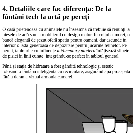
4. Detaliile care fac diferența: De la
fântâni tech la artă pe pereți
O casă prietenoasă cu animalele nu înseamnă că trebuie să renunți la
piesele de artă sau la mobilierul cu design matur. În colțul camerei, o
bancă elegantă de șezut oferă spațiu pentru oameni, dar ascunde în
interior o ladă generoasă de depozitare pentru jucăriile felinelor. Pe
pereți, tablourile cu influențe
mid-century modern
înfățișează siluete
de pisici în linii curate, integrându-se perfect în tabloul general.
Până și stația de hidratare a fost gândită tehnologic și estetic,
folosind o fântână inteligentă cu recirculare, asigurând apă proaspătă
fără a deranja vizual armonia camerei.