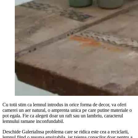
Cu totii stim ca lemnul introdus in orice forma de decor, va oferi
camerei un aer natural, o amprenta unica pe care putine materiale o
pot egala. Fie ca alegeti doar un raft sau un lambriu, caracterul
lemnului ramane inconfundabil.
Deschide GaleriaInsa problema care se ridica este cea a reciclarii,
lemnul fiind o resursa epuizabila, iar taierea copacilor doar pentru a