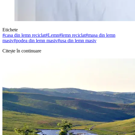
Etichete
#
casa din lemn reciclat
#
Lemn
#
lemn reciclat
#
masa din lemn
masiv
#
podea din lemn masiv
#
usa din lemn masiv
Citește în continuare