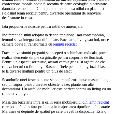
confectiona mobila poate fi socotita de catre ecologisti o activitate
daunatoare mediului. Cum putem imbina insa utilul cu placutul?
Folosind lemn reciclat pentru diversele operatiuni de renovare
desfasurate in casa.
Iata propunerile noastre pentru astfel de amenajari.
Indiferent de stilul adoptat in decor, traditional sau contemporan,
lemnul se va integra fara dificultate. Bucatarie, living sau hol, orice
camera poate fi transformata cu
lemnul reciclat
.
Daca nu va simtiti pregatiti sa incepeti o schimbare radicala, puteti
realiza elemente simple ca grinzile pentru corpurile de iluminat.
Pentru un aspect usor rustic, atasati cateva grinzi si agatati de ele
cateva becuri cu fire lungi. Rasuciti firele pe una din grinzi si lasati-
le la diverse inaltimi pentru un plus de efect.
Scandurile unei foste bancute se pot transforma intr-o masuta lunga
sau un suport pentru diverse obiecte: vaze, plante sau alte
decoratiuni. Un astfel de mobilier este perfect pentru un living cu un
caracter vintage.
Masa din bucatarie intra si ea in seria mobilierului din
lemn reciclat
care poate fi adus fara problema in majoritatea tipurilor de bucatarie.
Marimea ei depinde de spatiul pe care il aveti la dispozitie. Este o