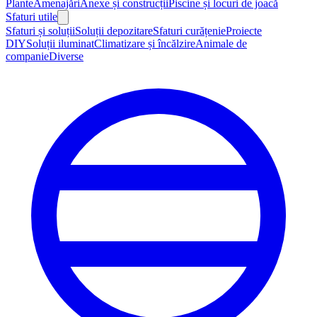
Plante
Amenajări
Anexe și construcții
Piscine și locuri de joacă
Sfaturi utile
Sfaturi și soluții
Soluții depozitare
Sfaturi curățenie
Proiecte
DIY
Soluții iluminat
Climatizare și încălzire
Animale de
companie
Diverse