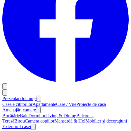
Prezentări locuințe
Casele cititorilor
Apartamente
Case / Vile
Proiecte de casă
Amenajări camere
Bucătărie
Baie
Dormitor
Living & Dining
Balcon și
Terasă
Birou
Camera copiilor
Mansardă & Hol
Mobilier și decorațiuni
Exteriorul casei