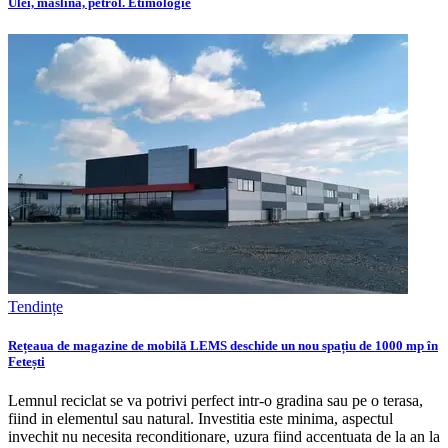
Ulei, măslină, petrol. Etimologie
Tendințe
Rețeaua de magazine de mobilă LEMS deschide un nou spațiu de 1000 mp în
Fetești
Lemnul reciclat se va potrivi perfect intr-o gradina sau pe o terasa,
fiind in elementul sau natural. Investitia este minima, aspectul
invechit nu necesita reconditionare, uzura fiind accentuata de la an la