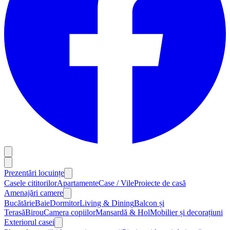
Prezentări locuințe
Casele cititorilor
Apartamente
Case / Vile
Proiecte de casă
Amenajări camere
Bucătărie
Baie
Dormitor
Living & Dining
Balcon și
Terasă
Birou
Camera copiilor
Mansardă & Hol
Mobilier și decorațiuni
Exteriorul casei