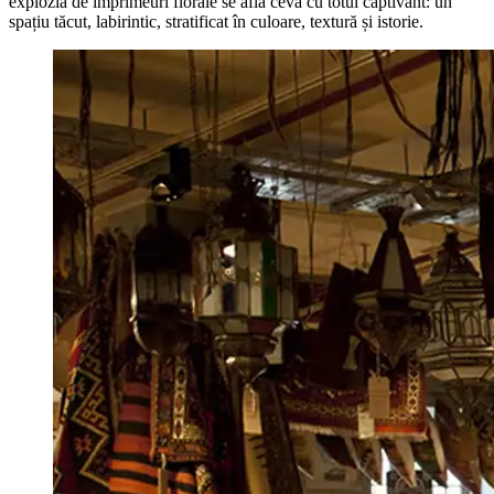
explozia de imprimeuri florale se află ceva cu totul captivant: un
spațiu tăcut, labirintic, stratificat în culoare, textură și istorie.