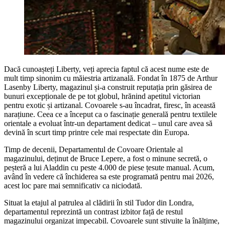
Dacă cunoașteți Liberty, veți aprecia faptul că acest nume este de
mult timp sinonim cu măiestria artizanală. Fondat în 1875 de Arthur
Lasenby Liberty, magazinul și-a construit reputația prin găsirea de
bunuri excepționale de pe tot globul, hrănind apetitul victorian
pentru exotic și artizanal. Covoarele s-au încadrat, firesc, în această
narațiune. Ceea ce a început ca o fascinație generală pentru textilele
orientale a evoluat într-un departament dedicat – unul care avea să
devină în scurt timp printre cele mai respectate din Europa.
Timp de decenii, Departamentul de Covoare Orientale al
magazinului, deținut de Bruce Lepere, a fost o minune secretă, o
peșteră a lui Aladdin cu peste 4.000 de piese țesute manual. Acum,
având în vedere că închiderea sa este programată pentru mai 2026,
acest loc pare mai semnificativ ca niciodată.
Situat la etajul al patrulea al clădirii în stil Tudor din Londra,
departamentul reprezintă un contrast izbitor față de restul
magazinului organizat impecabil. Covoarele sunt stivuite la înălțime,