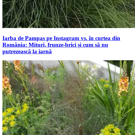
Iarba de Pampas pe Instagram vs. în curtea din
România: Mituri, frunze-brici și cum să nu
putrezească la iarnă