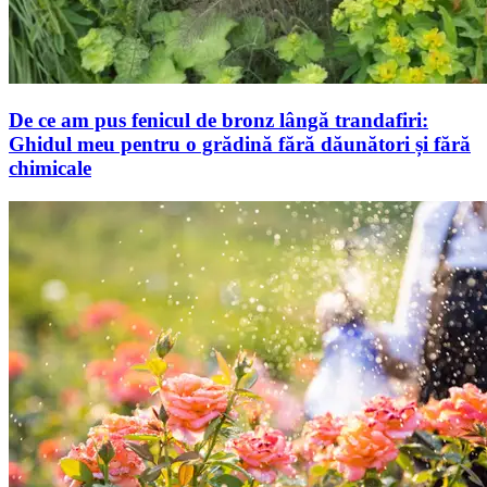
De ce am pus fenicul de bronz lângă trandafiri:
Ghidul meu pentru o grădină fără dăunători și fără
chimicale