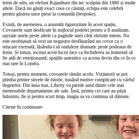
lemn de ulm, un elefant Rajasthani din tec sculptat din 1880 și multe
altele. Dacă nu găsiți exact ceea ce căutați, echipa este celebră
pentru găsirea unor piese la comandă (bespoke).
Există, de asemenea, o anumită rigurozitate în acest spațiu.
Covoarele sunt desfăcute în mijlocul podelei pentru a fi analizate,
așezate unele peste altele ca paginile unei cărți răsfoite intens. Nu
este neobișnuit să vezi un negustor desfășurând un covor cu o
mișcare exersată, lăsându-l să onduleze dramatic peste podeaua de
lemn. Și totuși, tocmai acest lucru face ca închiderea sa iminentă să
fie atât de emoționantă; spațiile autentice ca acesta devin din ce în ce
mai rare în Londra.
Totuși, pentru moment, covoarele rămân acolo. Vizitatorii se pot
plimba printre stivele de istorie, trasând motive complicate cu vârful
degetelor. Din luna mai, Liberty va pierde unul dintre cele mai
memorabile departamente ale sale. Însă, pentru cei care au pășit
înăuntru, fie și pentru scurt timp, magia sa va continua să dăinuie.
Citește în continuare