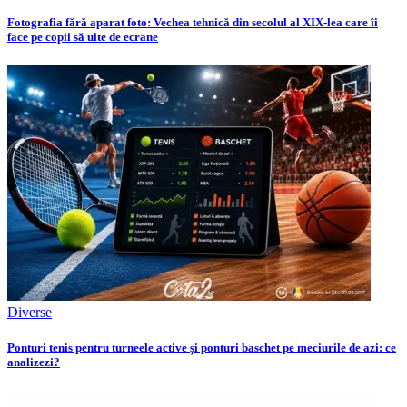
Fotografia fără aparat foto: Vechea tehnică din secolul al XIX-lea care îi
face pe copii să uite de ecrane
Diverse
Ponturi tenis pentru turneele active și ponturi baschet pe meciurile de azi: ce
analizezi?