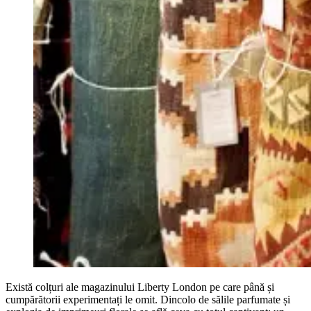
Există colțuri ale magazinului Liberty London pe care până și
cumpărătorii experimentați le omit. Dincolo de sălile parfumate și