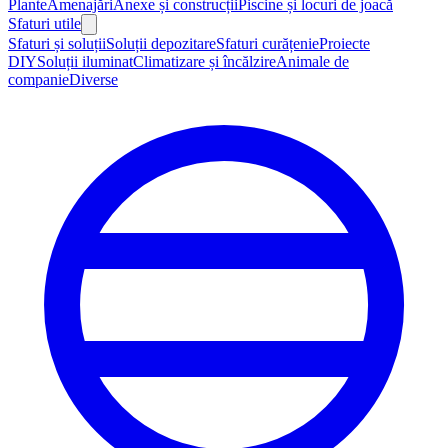
Plante
Amenajări
Anexe și construcții
Piscine și locuri de joacă
Sfaturi utile
Sfaturi și soluții
Soluții depozitare
Sfaturi curățenie
Proiecte
DIY
Soluții iluminat
Climatizare și încălzire
Animale de
companie
Diverse