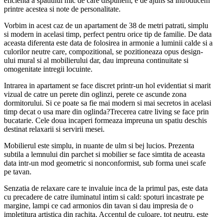
eficienta a spatiului mic de care dispunem, e de ajuns sa introducem
printre acestea si note de personalitate.
Vorbim in acest caz de un apartament de 38 de metri patrati, simplu
si modern in acelasi timp, perfect pentru orice tip de familie. De data
aceasta diferenta este data de folosirea in armonie a luminii calde si a
culorilor neutre care, compozitional, se pozitioneaza opus design-
ului mural si al mobilierului dar, dau impreuna continuitate si
omogenitate intregii locuinte.
Intrarea in apartament se face discret printr-un hol evidentiat si marit
vizual de catre un perete din oglinzi, perete ce ascunde zona
dormitorului. Si ce poate sa fie mai modern si mai secretos in acelasi
timp decat o usa mare din oglinda?Trecerea catre living se face prin
bucatarie. Cele doua incaperi formeaza impreuna un spatiu deschis
destinat relaxarii si servirii mesei.
Mobilierul este simplu, in nuante de ulm si bej lucios. Prezenta
subtila a lemnului din parchet si mobilier se face simtita de aceasta
data intr-un mod geometric si nonconformist, sub forma unei scafe
pe tavan.
Senzatia de relaxare care te invaluie inca de la primul pas, este data
cu precadere de catre iluminatul intim si cald: spoturi incastrate pe
margine, lampi ce cad armonios din tavan si dau impresia de o
impletitura artistica din rachita. Accentul de culoare, tot neutru, este