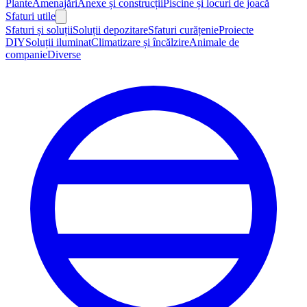
Plante
Amenajări
Anexe și construcții
Piscine și locuri de joacă
Sfaturi utile
Sfaturi și soluții
Soluții depozitare
Sfaturi curățenie
Proiecte
DIY
Soluții iluminat
Climatizare și încălzire
Animale de
companie
Diverse