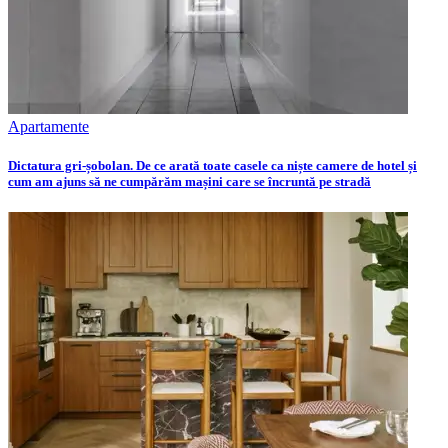
Apartamente
Dictatura gri-șobolan. De ce arată toate casele ca niște camere de hotel și
cum am ajuns să ne cumpărăm mașini care se încruntă pe stradă