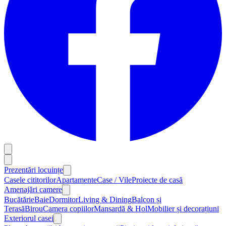
Prezentări locuințe
Casele cititorilor
Apartamente
Case / Vile
Proiecte de casă
Amenajări camere
Bucătărie
Baie
Dormitor
Living & Dining
Balcon și
Terasă
Birou
Camera copiilor
Mansardă & Hol
Mobilier și decorațiuni
Exteriorul casei