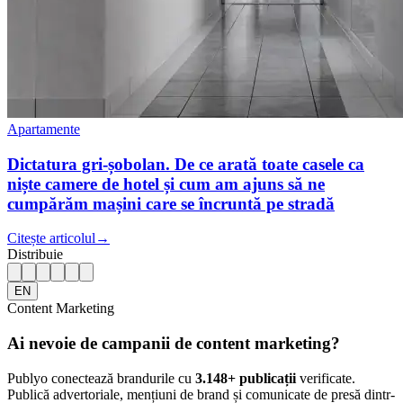
Apartamente
Dictatura gri-șobolan. De ce arată toate casele ca
niște camere de hotel și cum am ajuns să ne
cumpărăm mașini care se încruntă pe stradă
Citește articolul
→
Distribuie
EN
Content Marketing
Ai nevoie de campanii de content marketing?
Publyo conectează brandurile cu
3.148
+ publicații
verificate.
Publică advertoriale, mențiuni de brand și comunicate de presă dintr-