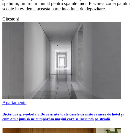
spatiului, un truc minunat pentru spatiile mici. Placarea zonei patului
scoate in evidenta aceasta parte incadrata de depozitare.
Citește și
Apartamente
Dictatura gri-șobolan. De ce arată toate casele ca niște camere de hotel și
cum am ajuns să ne cumpărăm mașini care se încruntă pe stradă