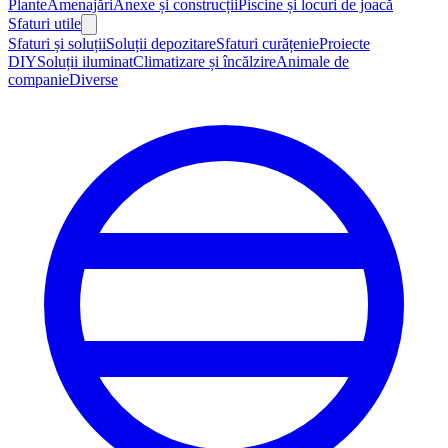
Plante
Amenajări
Anexe și construcții
Piscine și locuri de joacă
Sfaturi utile
Sfaturi și soluții
Soluții depozitare
Sfaturi curățenie
Proiecte
DIY
Soluții iluminat
Climatizare și încălzire
Animale de
companie
Diverse