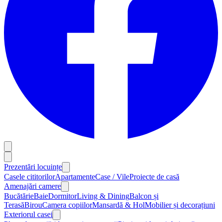
Prezentări locuințe
Casele cititorilor
Apartamente
Case / Vile
Proiecte de casă
Amenajări camere
Bucătărie
Baie
Dormitor
Living & Dining
Balcon și
Terasă
Birou
Camera copiilor
Mansardă & Hol
Mobilier și decorațiuni
Exteriorul casei