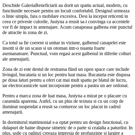
Deschide GaleriaBeneficiarii au dorit un spatiu actual, modern, cu
functiunile necesare pentru un locuit confortabil. Designul urmeaza
o linie simpla, fara o mobilare excesiva. Desi la inceput reticenti in
ceea ce priveste culorile, Justyna a reusit sa-i convinga ca accentele
vor fi de impact in amenajare. Acum canapeaua galbena este punctul
de atractie in zona de zi.
Ca totul sa fie coerent si unitar in viziune, galbenul canapelei este
insotit si de un scaun si un otoman intr-o nuanta foarte
asemanatoare. Punctual, vom regasi acest galbenul in diferite colturi
ale amenajarii.
Zona de zi este destul de restransa fiind un open space care include
livingul, bucataria si un loc pentru luat masa. Bucataria este dispusa
pe doua laturi pentru a oferi cat mai mult spatiu pe blatul de lucru,
iar electrocasnicele sunt incorporate pentru a pastra un aer ordonat.
Pentru a marca zona de luat masa, Justyna a mizat pe o placare cu
caramida aparenta. Astfel, cu un plus de textura si cu un corp de
iluminat suspendat a reusit sa contureze un loc placut in cadrul
amenajarii.
In dormitorul matrimonial s-a optat pentru un design functional, cu
dulapuri de haine dispuse simetric de o parte si cealalta a paturilor. In
plus, usile cu oglinzi creeaza impresia de profunzime si largire a