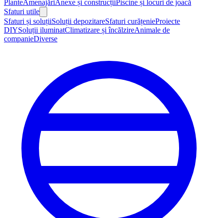
Plante
Amenajări
Anexe și construcții
Piscine și locuri de joacă
Sfaturi utile
Sfaturi și soluții
Soluții depozitare
Sfaturi curățenie
Proiecte
DIY
Soluții iluminat
Climatizare și încălzire
Animale de
companie
Diverse