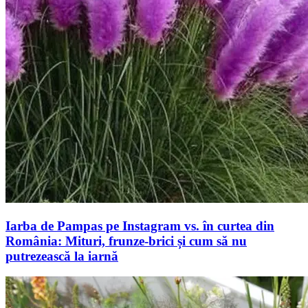
Iarba de Pampas pe Instagram vs. în curtea din
România: Mituri, frunze-brici și cum să nu
putrezească la iarnă