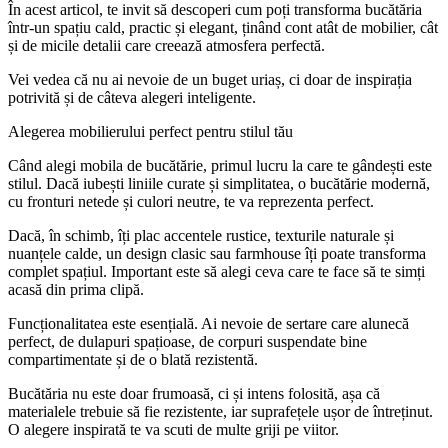
În acest articol, te invit să descoperi cum poți transforma bucătăria
într-un spațiu cald, practic și elegant, ținând cont atât de mobilier, cât
și de micile detalii care creează atmosfera perfectă.
Vei vedea că nu ai nevoie de un buget uriaș, ci doar de inspirația
potrivită și de câteva alegeri inteligente.
Alegerea mobilierului perfect pentru stilul tău
Când alegi mobila de bucătărie, primul lucru la care te gândești este
stilul. Dacă iubești liniile curate și simplitatea, o bucătărie modernă,
cu fronturi netede și culori neutre, te va reprezenta perfect.
Dacă, în schimb, îți plac accentele rustice, texturile naturale și
nuanțele calde, un design clasic sau farmhouse îți poate transforma
complet spațiul. Important este să alegi ceva care te face să te simți
acasă din prima clipă.
Funcționalitatea este esențială. Ai nevoie de sertare care alunecă
perfect, de dulapuri spațioase, de corpuri suspendate bine
compartimentate și de o blată rezistentă.
Bucătăria nu este doar frumoasă, ci și intens folosită, așa că
materialele trebuie să fie rezistente, iar suprafețele ușor de întreținut.
O alegere inspirată te va scuti de multe griji pe viitor.