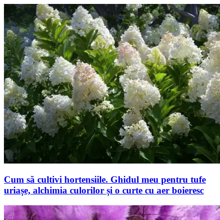
Cum să cultivi hortensiile. Ghidul meu pentru tufe
uriașe, alchimia culorilor și o curte cu aer boieresc