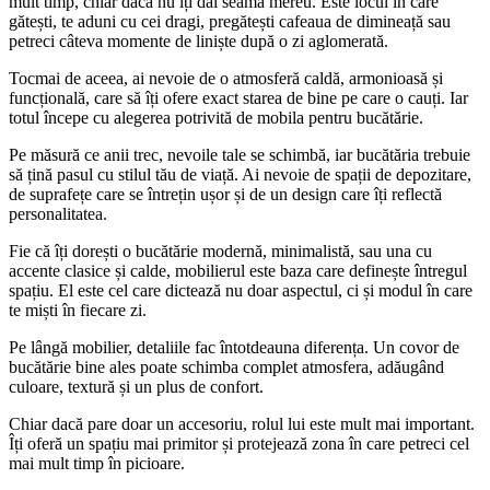
mult timp, chiar dacă nu îți dai seama mereu. Este locul în care
gătești, te aduni cu cei dragi, pregătești cafeaua de dimineață sau
petreci câteva momente de liniște după o zi aglomerată.
Tocmai de aceea, ai nevoie de o atmosferă caldă, armonioasă și
funcțională, care să îți ofere exact starea de bine pe care o cauți. Iar
totul începe cu alegerea potrivită de mobila pentru bucătărie.
Pe măsură ce anii trec, nevoile tale se schimbă, iar bucătăria trebuie
să țină pasul cu stilul tău de viață. Ai nevoie de spații de depozitare,
de suprafețe care se întrețin ușor și de un design care îți reflectă
personalitatea.
Fie că îți dorești o bucătărie modernă, minimalistă, sau una cu
accente clasice și calde, mobilierul este baza care definește întregul
spațiu. El este cel care dictează nu doar aspectul, ci și modul în care
te miști în fiecare zi.
Pe lângă mobilier, detaliile fac întotdeauna diferența. Un covor de
bucătărie bine ales poate schimba complet atmosfera, adăugând
culoare, textură și un plus de confort.
Chiar dacă pare doar un accesoriu, rolul lui este mult mai important.
Îți oferă un spațiu mai primitor și protejează zona în care petreci cel
mai mult timp în picioare.