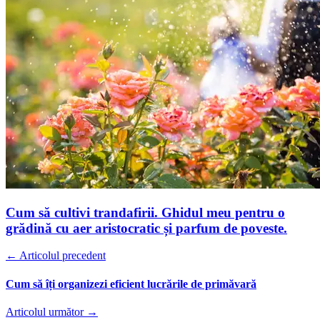
Cum să cultivi trandafirii. Ghidul meu pentru o
grădină cu aer aristocratic și parfum de poveste.
← Articolul precedent
Cum să îți organizezi eficient lucrările de primăvară
Articolul următor →