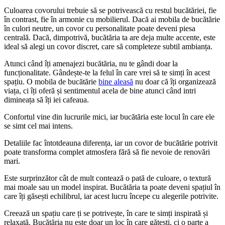
Culoarea covorului trebuie să se potrivească cu restul bucătăriei, fie
în contrast, fie în armonie cu mobilierul. Dacă ai mobila de bucătărie
în culori neutre, un covor cu personalitate poate deveni piesa
centrală. Dacă, dimpotrivă, bucătăria ta are deja multe accente, este
ideal să alegi un covor discret, care să completeze subtil ambianța.
Atunci când îți amenajezi bucătăria, nu te gândi doar la
funcționalitate. Gândește-te la felul în care vrei să te simți în acest
spațiu. O mobila de bucătărie
bine aleasă
nu doar că îți organizează
viața, ci îți oferă și sentimentul acela de bine atunci când intri
dimineața să îți iei cafeaua.
Confortul vine din lucrurile mici, iar bucătăria este locul în care ele
se simt cel mai intens.
Detaliile fac întotdeauna diferența, iar un covor de bucătărie potrivit
poate transforma complet atmosfera fără să fie nevoie de renovări
mari.
Este surprinzător cât de mult contează o pată de culoare, o textură
mai moale sau un model inspirat. Bucătăria ta poate deveni spațiul în
care îți găsești echilibrul, iar acest lucru începe cu alegerile potrivite.
Creează un spațiu care ți se potrivește, în care te simți inspirată și
relaxată. Bucătăria nu este doar un loc în care gătești, ci o parte a