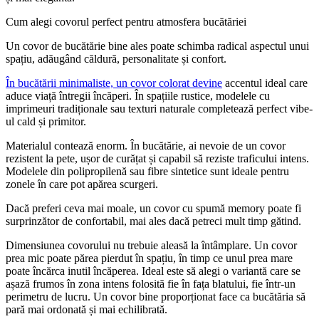
Cum alegi covorul perfect pentru atmosfera bucătăriei
Un covor de bucătărie bine ales poate schimba radical aspectul unui
spațiu, adăugând căldură, personalitate și confort.
În bucătării minimaliste, un covor colorat devine
accentul ideal care
aduce viață întregii încăperi. În spațiile rustice, modelele cu
imprimeuri tradiționale sau texturi naturale completează perfect vibe-
ul cald și primitor.
Materialul contează enorm. În bucătărie, ai nevoie de un covor
rezistent la pete, ușor de curățat și capabil să reziste traficului intens.
Modelele din polipropilenă sau fibre sintetice sunt ideale pentru
zonele în care pot apărea scurgeri.
Dacă preferi ceva mai moale, un covor cu spumă memory poate fi
surprinzător de confortabil, mai ales dacă petreci mult timp gătind.
Dimensiunea covorului nu trebuie aleasă la întâmplare. Un covor
prea mic poate părea pierdut în spațiu, în timp ce unul prea mare
poate încărca inutil încăperea. Ideal este să alegi o variantă care se
așază frumos în zona intens folosită fie în fața blatului, fie într-un
perimetru de lucru. Un covor bine proporționat face ca bucătăria să
pară mai ordonată și mai echilibrată.