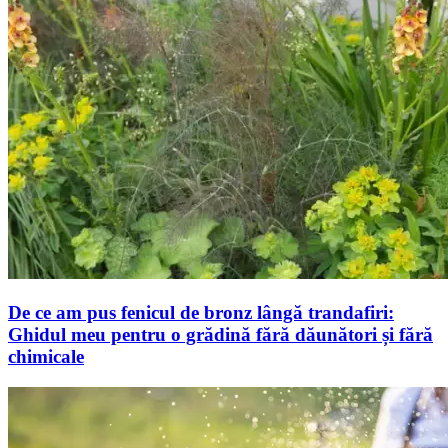
De ce am pus fenicul de bronz lângă trandafiri:
Ghidul meu pentru o grădină fără dăunători și fără
chimicale