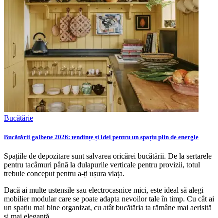
Bucătărie
Bucătării galbene 2026: tendințe și idei pentru un spațiu plin de energie
Spațiile de depozitare sunt salvarea oricărei bucătării. De la sertarele
pentru tacâmuri până la dulapurile verticale pentru provizii, totul
trebuie conceput pentru a-ți ușura viața.
Dacă ai multe ustensile sau electrocasnice mici, este ideal să alegi
mobilier modular care se poate adapta nevoilor tale în timp. Cu cât ai
un spațiu mai bine organizat, cu atât bucătăria ta rămâne mai aerisită
și mai elegantă.