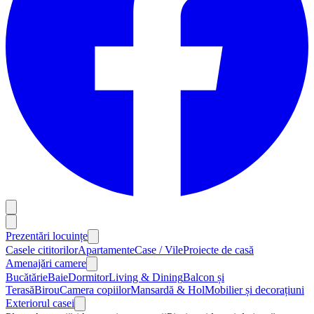
Prezentări locuințe
Casele cititorilor
Apartamente
Case / Vile
Proiecte de casă
Amenajări camere
Bucătărie
Baie
Dormitor
Living & Dining
Balcon și
Terasă
Birou
Camera copiilor
Mansardă & Hol
Mobilier și decorațiuni
Exteriorul casei