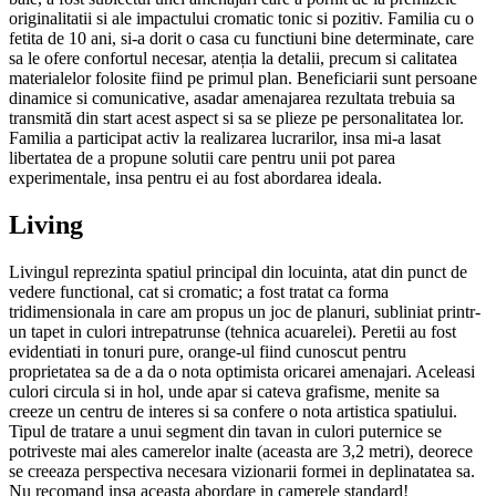
originalitatii si ale impactului cromatic tonic si pozitiv. Familia cu o
fetita de 10 ani, si-a dorit o casa cu functiuni bine determinate, care
sa le ofere confortul necesar, atenția la detalii, precum si calitatea
materialelor folosite fiind pe primul plan. Beneficiarii sunt persoane
dinamice si comunicative, asadar amenajarea rezultata trebuia sa
transmită din start acest aspect si sa se plieze pe personalitatea lor.
Familia a participat activ la realizarea lucrarilor, insa mi-a lasat
libertatea de a propune solutii care pentru unii pot parea
experimentale, insa pentru ei au fost abordarea ideala.
Living
Livingul reprezinta spatiul principal din locuinta, atat din punct de
vedere functional, cat si cromatic; a fost tratat ca forma
tridimensionala in care am propus un joc de planuri, subliniat printr-
un tapet in culori intrepatrunse (tehnica acuarelei). Peretii au fost
evidentiati in tonuri pure, orange-ul fiind cunoscut pentru
proprietatea sa de a da o nota optimista oricarei amenajari. Aceleasi
culori circula si in hol, unde apar si cateva grafisme, menite sa
creeze un centru de interes si sa confere o nota artistica spatiului.
Tipul de tratare a unui segment din tavan in culori puternice se
potriveste mai ales camerelor inalte (aceasta are 3,2 metri), deorece
se creeaza perspectiva necesara vizionarii formei in deplinatatea sa.
Nu recomand insa aceasta abordare in camerele standard!