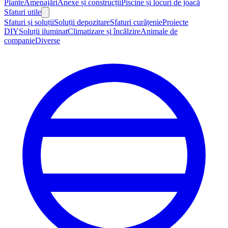
Plante
Amenajări
Anexe și construcții
Piscine și locuri de joacă
Sfaturi utile
Sfaturi și soluții
Soluții depozitare
Sfaturi curățenie
Proiecte
DIY
Soluții iluminat
Climatizare și încălzire
Animale de
companie
Diverse