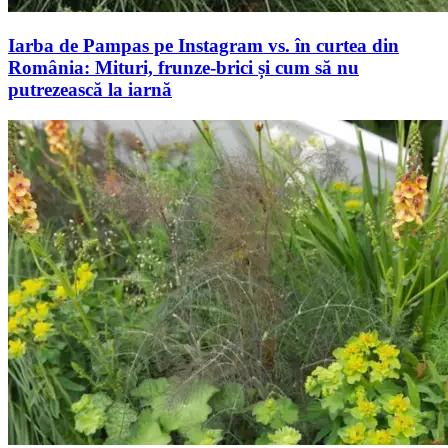
Iarba de Pampas pe Instagram vs. în curtea din
România: Mituri, frunze-brici și cum să nu
putrezească la iarnă