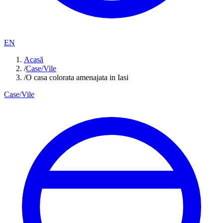
EN
Acasă
/
Case/Vile
/
O casa colorata amenajata in Iasi
Case/Vile