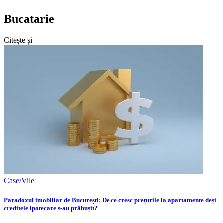
Bucatarie
Citește și
Case/Vile
Paradoxul imobiliar de București: De ce cresc prețurile la apartamente deși
creditele ipotecare s-au prăbușit?