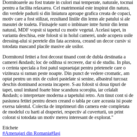
Dormitoarele au fost tratate in culori mai temperate, naturale, tocmai
pentru a facilita relaxarea. Cel matrimonial este inspirat din natura,
din verdele padurii si din liniatura aproape grafica creata de copaci,
motiv care a fost stilizat, rezultand liniile din lemn ale patului si ale
masutei de toaleta. Finisajele sunt o imbinare intre furnir din lemn
natural, MDF vopsit si tapetul cu motiv vegetal. Acelasi tapet, in
varianta deschisa, este folosit si in holul camerei, unde acopera usile
dressing-ului si peretele din fata acestora, creand un decor cursiv si
totodata mascand placile masive ale usilor.
Dormitorul fetitei a fost decorat tinand cont de dubla destinatia a
camerei &ndash; loc de odihna si recreere, dar si de studiu. In plus,
o cerinta speciala a fost patul supraetajat pentru prietenele care o
viziteaza si raman peste noapte. Din punct de vedere cromatic, am
optat pentru un mix de culori pastelate si senine, albastrul turcoaz
deschis dominand aceasta incapere. S-au folosit si doua tipuri de
tapet, unul imitand foarte bine scandura scorojita, iar celalalt
&ndash; o interpretare moderna a tapetului retro. Am tinut cont si de
pasiunea fetitei pentru desen creand o tabla pe care aceasta isi poate
exersa talentul. Colectia de imprimeuri din camera este completata
de modelul cu harti al draperiei, respectiv al cuverturii, un print
colorat si totodata un motiv mereu interesant de explorat."
Etichete
#
Amenajari din Romania
#
Iași