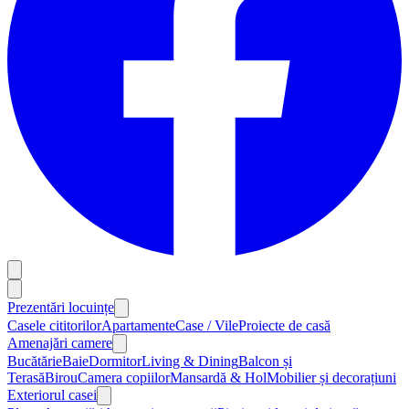
Prezentări locuințe
Casele cititorilor
Apartamente
Case / Vile
Proiecte de casă
Amenajări camere
Bucătărie
Baie
Dormitor
Living & Dining
Balcon și
Terasă
Birou
Camera copiilor
Mansardă & Hol
Mobilier și decorațiuni
Exteriorul casei