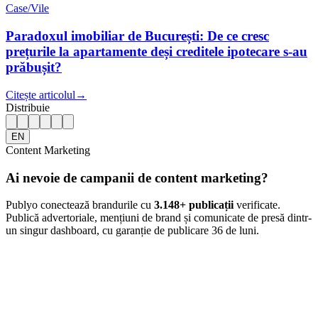
Case/Vile
Paradoxul imobiliar de București: De ce cresc
prețurile la apartamente deși creditele ipotecare s-au
prăbușit?
Citește articolul
→
Distribuie
EN
Content Marketing
Ai nevoie de campanii de content marketing?
Publyo conectează brandurile cu
3.148
+ publicații
verificate.
Publică advertoriale, mențiuni de brand și comunicate de presă dintr-
un singur dashboard, cu garanție de publicare 36 de luni.