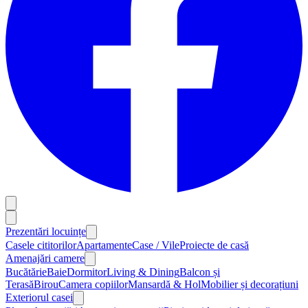
Prezentări locuințe
Casele cititorilor
Apartamente
Case / Vile
Proiecte de casă
Amenajări camere
Bucătărie
Baie
Dormitor
Living & Dining
Balcon și
Terasă
Birou
Camera copiilor
Mansardă & Hol
Mobilier și decorațiuni
Exteriorul casei