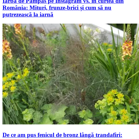
Iarba de Pampas pe Instagram vs. în curtea din
România: Mituri, frunze-brici și cum să nu
putrezească la iarnă
De ce am pus fenicul de bronz lângă trandafiri: