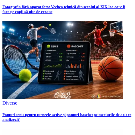
Fotografia fără aparat foto: Vechea tehnică din secolul al XIX-lea care îi
face pe copii să uite de ecrane
Diverse
Ponturi tenis pentru turneele active și ponturi baschet pe meciurile de azi: ce
analizezi?