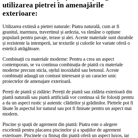
utilizarea pietrei în amenajările
exterioare:
Utilizarea extinsă a pietrei naturale: Piatra naturală, cum ar fi
granitul, marmura, travertinul și ardezia, va rămâne o opțiune
populară pentru pavaje, terase și alei. Aceste materiale sunt durabile
și rezistente la intemperii, iar texturile și culorile lor variate oferă o
estetică atrăgătoare.
Combinații cu materiale moderne: Pentru a crea un aspect
contemporan, se va continua combinația de piatră cu materiale
moderne precum sticla, oțelul inoxidabil sau betonul. Aceste
combinații adaugă un contrast interesant și un caracter unic
proiectelor de amenajare exterioară.
Pereți de piatră și zidărie: Pereții de piatră sau zidăria exterioară din
piatră naturală sau piatră artificială vor continua să fie folosiți pentru
a da un aspect rustic și autentic clădirilor și grădinilor. Pietrele pot fi
lăsate în aspectul lor natural sau pot fi finisate pentru un aspect mai
modern.
Piscine și spații de agrement din piatră: Piatra este o alegere
excelentă pentru placarea piscinelor și a spațiilor de agrement
exterioare. Piscinele cu finisaj din piatră oferă un aspect luxos, iar