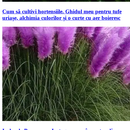
Cum să cultivi hortensiile. Ghidul meu pentru tufe
uriașe, alchimia culorilor și o curte cu aer boieresc