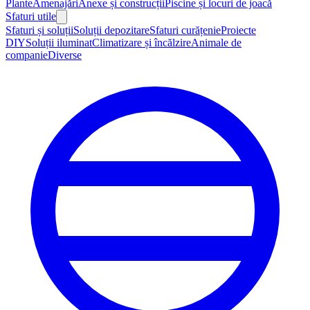
Plante
Amenajări
Anexe și construcții
Piscine și locuri de joacă
Sfaturi utile
Sfaturi și soluții
Soluții depozitare
Sfaturi curățenie
Proiecte
DIY
Soluții iluminat
Climatizare și încălzire
Animale de
companie
Diverse