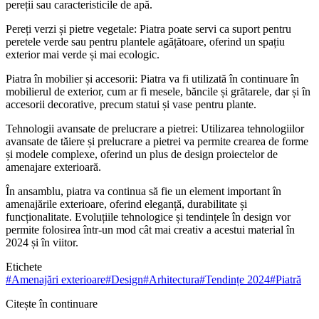
pereții sau caracteristicile de apă.
Pereți verzi și pietre vegetale: Piatra poate servi ca suport pentru
peretele verde sau pentru plantele agățătoare, oferind un spațiu
exterior mai verde și mai ecologic.
Piatra în mobilier și accesorii: Piatra va fi utilizată în continuare în
mobilierul de exterior, cum ar fi mesele, băncile și grătarele, dar și în
accesorii decorative, precum statui și vase pentru plante.
Tehnologii avansate de prelucrare a pietrei: Utilizarea tehnologiilor
avansate de tăiere și prelucrare a pietrei va permite crearea de forme
și modele complexe, oferind un plus de design proiectelor de
amenajare exterioară.
În ansamblu, piatra va continua să fie un element important în
amenajările exterioare, oferind eleganță, durabilitate și
funcționalitate. Evoluțiile tehnologice și tendințele în design vor
permite folosirea într-un mod cât mai creativ a acestui material în
2024 și în viitor.
Etichete
#
Amenajări exterioare
#
Design
#
Arhitectura
#
Tendințe 2024
#
Piatră
Citește în continuare