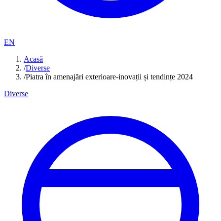
EN
Acasă
/
Diverse
/
Piatra în amenajări exterioare-inovații și tendințe 2024
Diverse