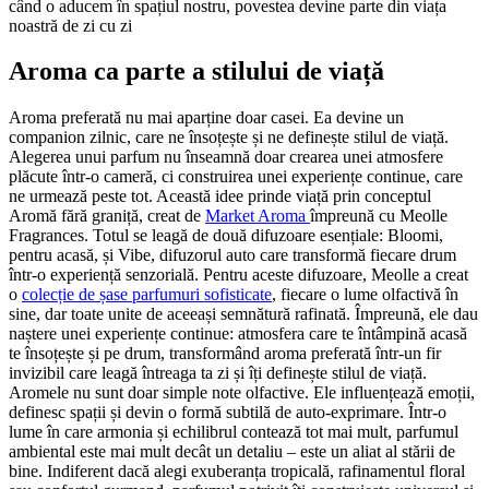
când o aducem în spațiul nostru, povestea devine parte din viața
noastră de zi cu zi
Aroma ca parte a stilului de viață
Aroma preferată nu mai aparține doar casei. Ea devine un
companion zilnic, care ne însoțește și ne definește stilul de viață.
Alegerea unui parfum nu înseamnă doar crearea unei atmosfere
plăcute într-o cameră, ci construirea unei experiențe continue, care
ne urmează peste tot. Această idee prinde viață prin conceptul
Aromă fără graniță, creat de
Market Aroma
împreună cu Meolle
Fragrances. Totul se leagă de două difuzoare esențiale: Bloomi,
pentru acasă, și Vibe, difuzorul auto care transformă fiecare drum
într-o experiență senzorială. Pentru aceste difuzoare, Meolle a creat
o
colecție de șase parfumuri sofisticate
, fiecare o lume olfactivă în
sine, dar toate unite de aceeași semnătură rafinată. Împreună, ele dau
naștere unei experiențe continue: atmosfera care te întâmpină acasă
te însoțește și pe drum, transformând aroma preferată într-un fir
invizibil care leagă întreaga ta zi și îți definește stilul de viață.
Aromele nu sunt doar simple note olfactive. Ele influențează emoții,
definesc spații și devin o formă subtilă de auto-exprimare. Într-o
lume în care armonia și echilibrul contează tot mai mult, parfumul
ambiental este mai mult decât un detaliu – este un aliat al stării de
bine. Indiferent dacă alegi exuberanța tropicală, rafinamentul floral