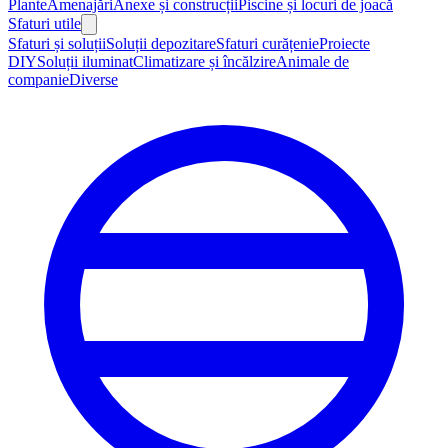
Plante
Amenajări
Anexe și construcții
Piscine și locuri de joacă
Sfaturi utile
Sfaturi și soluții
Soluții depozitare
Sfaturi curățenie
Proiecte
DIY
Soluții iluminat
Climatizare și încălzire
Animale de
companie
Diverse