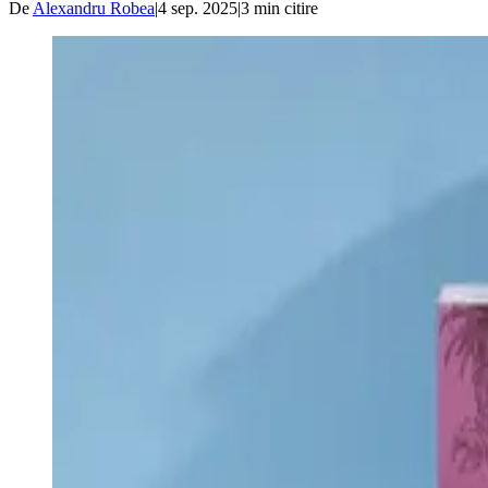
De
Alexandru Robea
|
4 sep. 2025
|
3
min citire