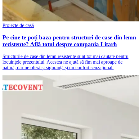
Proiecte de casă
Pe cine te poți baza pentru structuri de case din lemn
rezistente? Află totul despre compania Litarh
Structurile de case din lemn rezistente sunt tot mai căutate pentru
locuințele prezentului. Acestea ne ajută să fim mai aproape de
natură, dar ne oferă și siguranță și un confort senzațional.