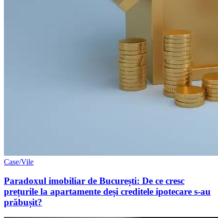
Case/Vile
Paradoxul imobiliar de București: De ce cresc
prețurile la apartamente deși creditele ipotecare s-au
prăbușit?