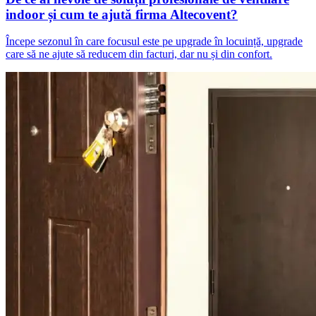
indoor și cum te ajută firma Altecovent?
Începe sezonul în care focusul este pe upgrade în locuință, upgrade
care să ne ajute să reducem din facturi, dar nu și din confort.