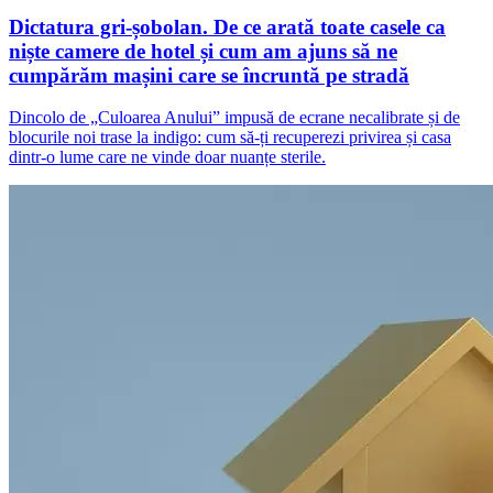
Dictatura gri-șobolan. De ce arată toate casele ca
niște camere de hotel și cum am ajuns să ne
cumpărăm mașini care se încruntă pe stradă
Dincolo de „Culoarea Anului” impusă de ecrane necalibrate și de
blocurile noi trase la indigo: cum să-ți recuperezi privirea și casa
dintr-o lume care ne vinde doar nuanțe sterile.