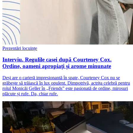
Prezentări locuințe
Interviu. Regulile casei după Courteney Cox.
Ordine, oameni apropiați și arome minunate
Deși are o carieră impresionantă în spate, Courteney Cox nu se
grăbește să trăiască în lux opulent. Dimpotrivă, actrița celebră pentru
rolul Monicăi Geller în „Friends” este pasionată de ordine, mirosuri
plăcute și rufe. Da, chiar rufe.