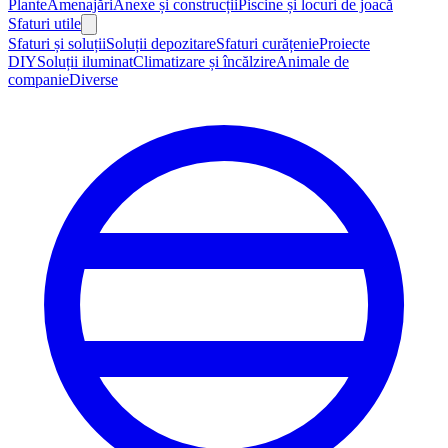
Plante
Amenajări
Anexe și construcții
Piscine și locuri de joacă
Sfaturi utile
Sfaturi și soluții
Soluții depozitare
Sfaturi curățenie
Proiecte
DIY
Soluții iluminat
Climatizare și încălzire
Animale de
companie
Diverse