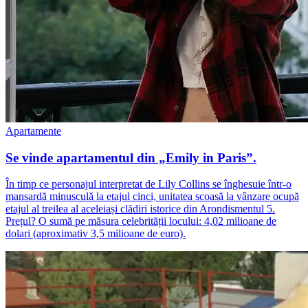
Apartamente
Se vinde apartamentul din „Emily in Paris”.
În timp ce personajul interpretat de Lily Collins se înghesuie într-o
mansardă minusculă la etajul cinci, unitatea scoasă la vânzare ocupă
etajul al treilea al aceleiași clădiri istorice din Arondismentul 5.
Prețul? O sumă pe măsura celebrității locului: 4,02 milioane de
dolari (aproximativ 3,5 milioane de euro).