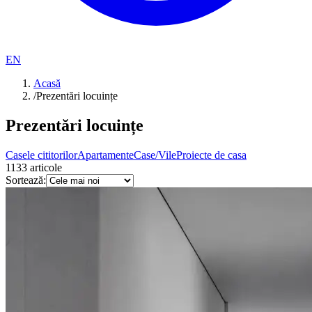
EN
Acasă
/
Prezentări locuințe
Prezentări locuințe
Casele cititorilor
Apartamente
Case/Vile
Proiecte de casa
1133
articole
Sortează: