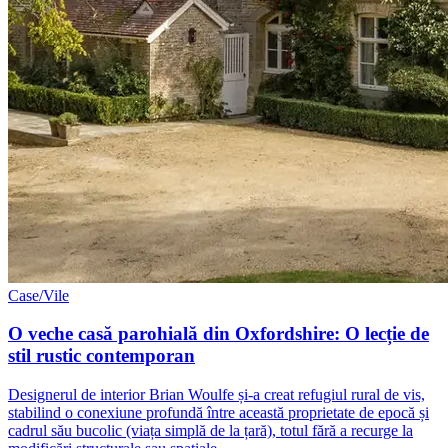
Case/Vile
O veche casă parohială din Oxfordshire: O lecție de
stil rustic contemporan
Designerul de interior Brian Woulfe și-a creat refugiul rural de vis,
stabilind o conexiune profundă între această proprietate de epocă și
cadrul său bucolic (viața simplă de la țară), totul fără a recurge la