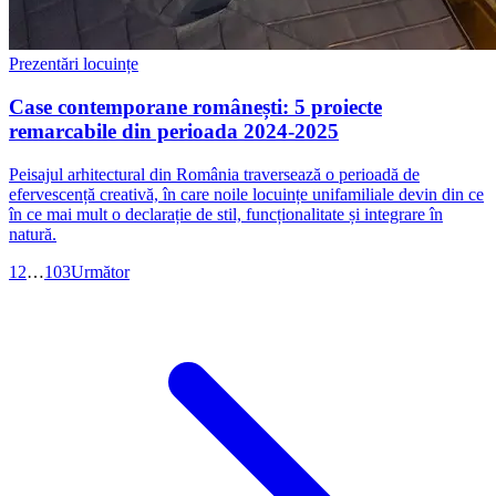
Prezentări locuințe
Case contemporane românești: 5 proiecte
remarcabile din perioada 2024-2025
Peisajul arhitectural din România traversează o perioadă de
efervescență creativă, în care noile locuințe unifamiliale devin din ce
în ce mai mult o declarație de stil, funcționalitate și integrare în
natură.
1
2
…
103
Următor