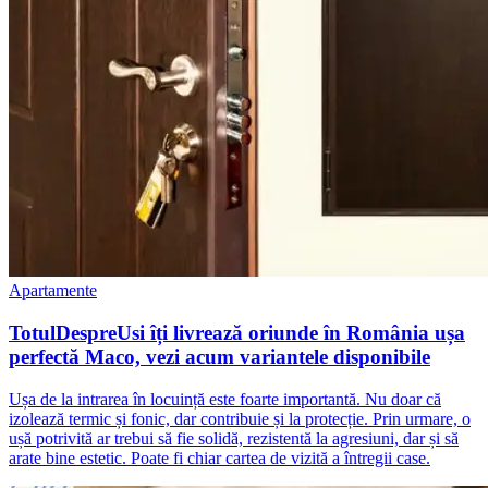
Apartamente
TotulDespreUsi îți livrează oriunde în România ușa
perfectă Maco, vezi acum variantele disponibile
Ușa de la intrarea în locuință este foarte importantă. Nu doar că
izolează termic și fonic, dar contribuie și la protecție. Prin urmare, o
ușă potrivită ar trebui să fie solidă, rezistentă la agresiuni, dar și să
arate bine estetic. Poate fi chiar cartea de vizită a întregii case.