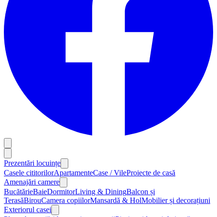
Prezentări locuințe
Casele cititorilor
Apartamente
Case / Vile
Proiecte de casă
Amenajări camere
Bucătărie
Baie
Dormitor
Living & Dining
Balcon și
Terasă
Birou
Camera copiilor
Mansardă & Hol
Mobilier și decorațiuni
Exteriorul casei