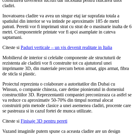
construirea diverselor lucruri dar niciodata pentru ridicarea unor
cladiri.
Inovatoarea cladire va avea un singur etaj iar suprafata totala a
spatiului din interior se va intinde pe aproximativ 185 de metri
patrati. Peretii vor fi imprimati strat cu strat de o masinarie inalta de 6
metri. Componentele printate vor fi apoi asamplate in cateva
saptamani.
Citeste si
Paduri verticale – un vis devenit realitate in Italia
Mobilierul de interior si celelalte componente ale structuturii de
rezistenta ale cladirii vor fi construite tot cu ajututorul unei
imprimante 3D, din materiale precum beton armat, gips armat, fibra
de sticla si plastic.
Proiectul reprezinta o colaborare a autoritatilor din Dubai cu
Winsun, o companie chineza, care detine pionieratul in domeniul
constructiilor 3D. Reprezentantii companiei preconizeaza ca astfel se
va reduce cu aproximativ 50-70% din timpul normal alocat
construirii prin metode clasice a unei asemenea cladiri, procente care
se pastreaza si in cazul fortei de munca utilizate.
Citeste si
Finisaje 3D pentru pereti
Vazand imaginile putem spune ca aceasta cladire are un design