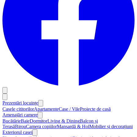
Prezentări locuințe
Casele cititorilor
Apartamente
Case / Vile
Proiecte de casă
Amenajări camere
Bucătărie
Baie
Dormitor
Living & Dining
Balcon și
Terasă
Birou
Camera copiilor
Mansardă & Hol
Mobilier și decorațiuni
Exteriorul casei