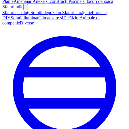
Plante
Amenajări
Anexe și construcții
Piscine și locuri de joacă
Sfaturi utile
Sfaturi și soluții
Soluții depozitare
Sfaturi curățenie
Proiecte
DIY
Soluții iluminat
Climatizare și încălzire
Animale de
companie
Diverse