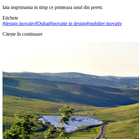
Iata imprimanta in timp ce printeaza unul din pereti.
Etichete
#
design inovativ
#
Dubai
#
inovatie in design
#
mobilier inovativ
Citește în continuare