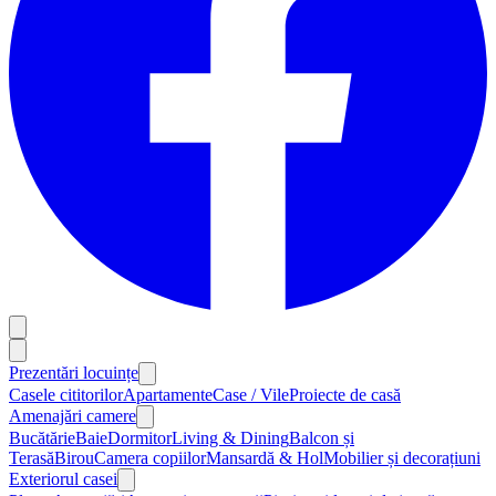
Prezentări locuințe
Casele cititorilor
Apartamente
Case / Vile
Proiecte de casă
Amenajări camere
Bucătărie
Baie
Dormitor
Living & Dining
Balcon și
Terasă
Birou
Camera copiilor
Mansardă & Hol
Mobilier și decorațiuni
Exteriorul casei