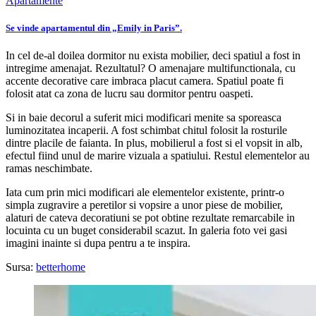
Apartamente
Se vinde apartamentul din „Emily in Paris”.
In cel de-al doilea dormitor nu exista mobilier, deci spatiul a fost in
intregime amenajat. Rezultatul? O amenajare multifunctionala, cu
accente decorative care imbraca placut camera. Spatiul poate fi
folosit atat ca zona de lucru sau dormitor pentru oaspeti.
Si in baie decorul a suferit mici modificari menite sa sporeasca
luminozitatea incaperii. A fost schimbat chitul folosit la rosturile
dintre placile de faianta. In plus, mobilierul a fost si el vopsit in alb,
efectul fiind unul de marire vizuala a spatiului. Restul elementelor au
ramas neschimbate.
Iata cum prin mici modificari ale elementelor existente, printr-o
simpla zugravire a peretilor si vopsire a unor piese de mobilier,
alaturi de cateva decoratiuni se pot obtine rezultate remarcabile in
locuinta cu un buget considerabil scazut. In galeria foto vei gasi
imagini inainte si dupa pentru a te inspira.
Sursa:
betterhome