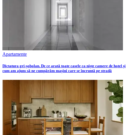
Apartamente
Dictatura gri-șobolan. De ce arată toate casele ca niște camere de hotel și
cum am ajuns să ne cumpărăm mașini care se încruntă pe stradă