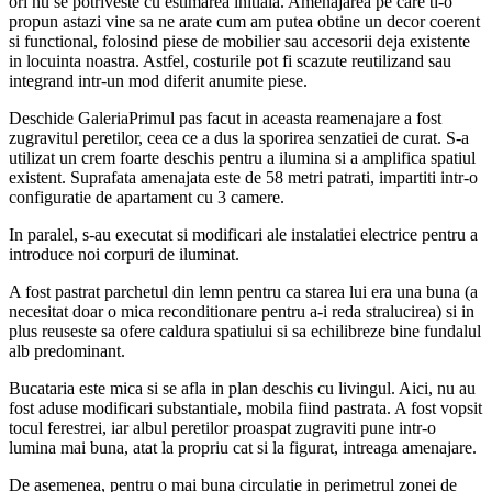
ori nu se potriveste cu estimarea initiala. Amenajarea pe care ti-o
propun astazi vine sa ne arate cum am putea obtine un decor coerent
si functional, folosind piese de mobilier sau accesorii deja existente
in locuinta noastra. Astfel, costurile pot fi scazute reutilizand sau
integrand intr-un mod diferit anumite piese.
Deschide GaleriaPrimul pas facut in aceasta reamenajare a fost
zugravitul peretilor, ceea ce a dus la sporirea senzatiei de curat. S-a
utilizat un crem foarte deschis pentru a ilumina si a amplifica spatiul
existent. Suprafata amenajata este de 58 metri patrati, impartiti intr-o
configuratie de apartament cu 3 camere.
In paralel, s-au executat si modificari ale instalatiei electrice pentru a
introduce noi corpuri de iluminat.
A fost pastrat parchetul din lemn pentru ca starea lui era una buna (a
necesitat doar o mica reconditionare pentru a-i reda stralucirea) si in
plus reuseste sa ofere caldura spatiului si sa echilibreze bine fundalul
alb predominant.
Bucataria este mica si se afla in plan deschis cu livingul. Aici, nu au
fost aduse modificari substantiale, mobila fiind pastrata. A fost vopsit
tocul ferestrei, iar albul peretilor proaspat zugraviti pune intr-o
lumina mai buna, atat la propriu cat si la figurat, intreaga amenajare.
De asemenea, pentru o mai buna circulatie in perimetrul zonei de