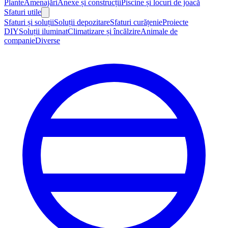
Plante
Amenajări
Anexe și construcții
Piscine și locuri de joacă
Sfaturi utile
Sfaturi și soluții
Soluții depozitare
Sfaturi curățenie
Proiecte
DIY
Soluții iluminat
Climatizare și încălzire
Animale de
companie
Diverse