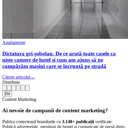
Apartamente
Dictatura gri-șobolan. De ce arată toate casele ca
niște camere de hotel și cum am ajuns să ne
cumpărăm mașini care se încruntă pe stradă
Citește articolul
→
Distribuie
EN
Content Marketing
Ai nevoie de campanii de content marketing?
Publyo conectează brandurile cu
3.148
+ publicații
verificate.
Publică advertoriale, mențiuni de brand și comunicate de presă dintr-