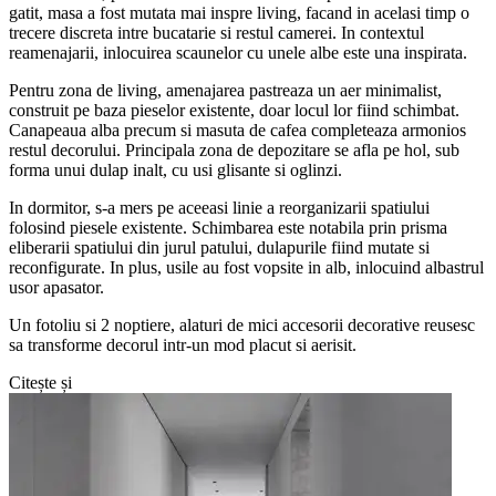
gatit, masa a fost mutata mai inspre living, facand in acelasi timp o
trecere discreta intre bucatarie si restul camerei. In contextul
reamenajarii, inlocuirea scaunelor cu unele albe este una inspirata.
Pentru zona de living, amenajarea pastreaza un aer minimalist,
construit pe baza pieselor existente, doar locul lor fiind schimbat.
Canapeaua alba precum si masuta de cafea completeaza armonios
restul decorului. Principala zona de depozitare se afla pe hol, sub
forma unui dulap inalt, cu usi glisante si oglinzi.
In dormitor, s-a mers pe aceeasi linie a reorganizarii spatiului
folosind piesele existente. Schimbarea este notabila prin prisma
eliberarii spatiului din jurul patului, dulapurile fiind mutate si
reconfigurate. In plus, usile au fost vopsite in alb, inlocuind albastrul
usor apasator.
Un fotoliu si 2 noptiere, alaturi de mici accesorii decorative reusesc
sa transforme decorul intr-un mod placut si aerisit.
Citește și