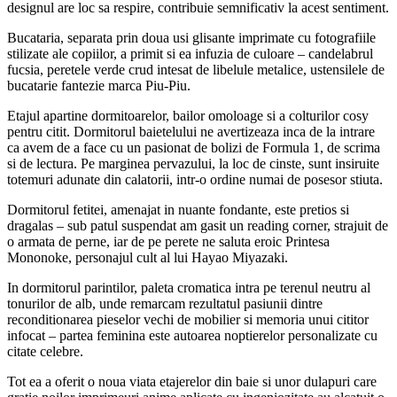
designul are loc sa respire, contribuie semnificativ la acest sentiment.
Bucataria, separata prin doua usi glisante imprimate cu fotografiile
stilizate ale copiilor, a primit si ea infuzia de culoare – candelabrul
fucsia, peretele verde crud intesat de libelule metalice, ustensilele de
bucatarie fantezie marca Piu-Piu.
Etajul apartine dormitoarelor, bailor omoloage si a colturilor cosy
pentru citit. Dormitorul baietelului ne avertizeaza inca de la intrare
ca avem de a face cu un pasionat de bolizi de Formula 1, de scrima
si de lectura. Pe marginea pervazului, la loc de cinste, sunt insiruite
totemuri adunate din calatorii, intr-o ordine numai de posesor stiuta.
Dormitorul fetitei, amenajat in nuante fondante, este pretios si
dragalas – sub patul suspendat am gasit un reading corner, strajuit de
o armata de perne, iar de pe perete ne saluta eroic Printesa
Mononoke, personajul cult al lui Hayao Miyazaki.
In dormitorul parintilor, paleta cromatica intra pe terenul neutru al
tonurilor de alb, unde remarcam rezultatul pasiunii dintre
reconditionarea pieselor vechi de mobilier si memoria unui cititor
infocat – partea feminina este autoarea noptierelor personalizate cu
citate celebre.
Tot ea a oferit o noua viata etajerelor din baie si unor dulapuri care