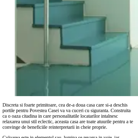
Discreta si foarte primitoare, cea de-a doua casa care si-a deschis
portile pentru Povestea Casei va va cuceri cu siguranta. Construita
ca o oaza citadina in care personalitatile locatarilor intalnesc
relaxarea unui stil eclectic, aceasta casa are toate atuurile pentru a te
convinge de beneficiile reinterpretarii in cheie proprie.
Culoarea este in elementul sau, lumina se revarsa in voie, iar