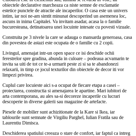
obiectele declarative marcheaza ca niste semne de exclamatie
estetice punctele de atractie ale incaperilor. O casa este un univers
intim, iar noi ne-am simtit minunat descoperind un asemenea loc,
ascuns in inima Capitalei. Va invitam asadar, acasa la o familie
bucuresteana, detinatoarea unei locuinte intesate cu povesti vizuale.
Construita pe 3 nivele la care se adauga o mansarda generoasa, casa
din povestea de astazi este ocupata de o familie cu 2 copii.
Livingul, amenajat intr-un open space ce isi deschide ochii
ferestrelor spre gradina, abunda in culoare – podeaua acvamarin te
invita sa uiti de tot ce te-a urmarit peste zi si sa te abandonezi
relaxarii, in timp ce jocul texturilor din obiectele de decor iti vor
limpezi privirea.
Cuplul care locuieste aici s-a ocupat de fiecare etapa a casei –
proiectarea, constructia si amenajarea le apartine. Mari iubitori de
arta contemporana, au ales sa-si decoreze incaperile cu lucrari
descoperie in diverse galerii sau magazine de artefacte.
Piesele de mobilier sunt achizitionate de la Kare si Ikea, iar
tablourile sunt semnate de Virgiliu Parghel, Iulian Fratila sau de
Laurentiu Dimisca.
Deschiderea spatiului creeaza o stare de confort, iar faptul ca intreg