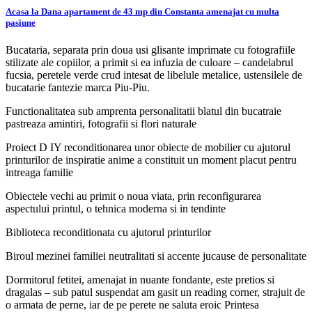
Acasa la Dana apartament de 43 mp din Constanta amenajat cu multa
pasiune
Bucataria, separata prin doua usi glisante imprimate cu fotografiile
stilizate ale copiilor, a primit si ea infuzia de culoare – candelabrul
fucsia, peretele verde crud intesat de libelule metalice, ustensilele de
bucatarie fantezie marca Piu-Piu.
Functionalitatea sub amprenta personalitatii blatul din bucatraie
pastreaza amintiri, fotografii si flori naturale
Proiect D IY reconditionarea unor obiecte de mobilier cu ajutorul
printurilor de inspiratie anime a constituit un moment placut pentru
intreaga familie
Obiectele vechi au primit o noua viata, prin reconfigurarea
aspectului printul, o tehnica moderna si in tendinte
Biblioteca reconditionata cu ajutorul printurilor
Biroul mezinei familiei neutralitati si accente jucause de personalitate
Dormitorul fetitei, amenajat in nuante fondante, este pretios si
dragalas – sub patul suspendat am gasit un reading corner, strajuit de
o armata de perne, iar de pe perete ne saluta eroic Printesa