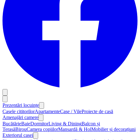
Prezentări locuințe
Casele cititorilor
Apartamente
Case / Vile
Proiecte de casă
Amenajări camere
Bucătărie
Baie
Dormitor
Living & Dining
Balcon și
Terasă
Birou
Camera copiilor
Mansardă & Hol
Mobilier și decorațiuni
Exteriorul casei