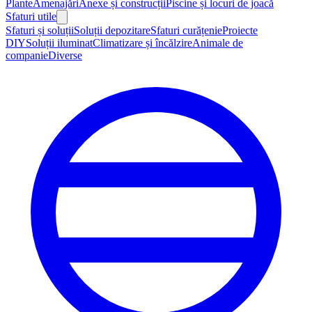
Plante
Amenajări
Anexe și construcții
Piscine și locuri de joacă
Sfaturi utile
Sfaturi și soluții
Soluții depozitare
Sfaturi curățenie
Proiecte
DIY
Soluții iluminat
Climatizare și încălzire
Animale de
companie
Diverse