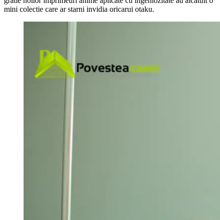
gratie noilor imprimeuri anime aplicate cu ingeniozitate au alcatuit o
mini colectie care ar starni invidia oricarui otaku.