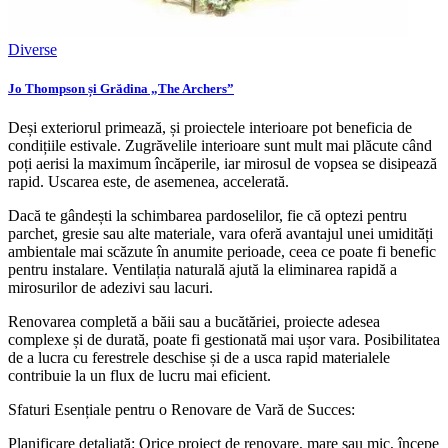
Diverse
Jo Thompson și Grădina „The Archers”
Deși exteriorul primează, și proiectele interioare pot beneficia de
condițiile estivale. Zugrăvelile interioare sunt mult mai plăcute când
poți aerisi la maximum încăperile, iar mirosul de vopsea se disipează
rapid. Uscarea este, de asemenea, accelerată.
Dacă te gândești la schimbarea pardoselilor, fie că optezi pentru
parchet, gresie sau alte materiale, vara oferă avantajul unei umidități
ambientale mai scăzute în anumite perioade, ceea ce poate fi benefic
pentru instalare. Ventilația naturală ajută la eliminarea rapidă a
mirosurilor de adezivi sau lacuri.
Renovarea completă a băii sau a bucătăriei, proiecte adesea
complexe și de durată, poate fi gestionată mai ușor vara. Posibilitatea
de a lucra cu ferestrele deschise și de a usca rapid materialele
contribuie la un flux de lucru mai eficient.
Sfaturi Esențiale pentru o Renovare de Vară de Succes:
Planificare detaliată: Orice proiect de renovare, mare sau mic, începe