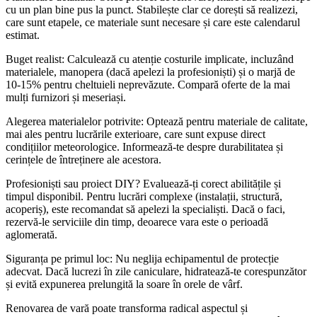
cu un plan bine pus la punct. Stabilește clar ce dorești să realizezi,
care sunt etapele, ce materiale sunt necesare și care este calendarul
estimat.
Buget realist: Calculează cu atenție costurile implicate, incluzând
materialele, manopera (dacă apelezi la profesioniști) și o marjă de
10-15% pentru cheltuieli neprevăzute. Compară oferte de la mai
mulți furnizori și meseriași.
Alegerea materialelor potrivite: Optează pentru materiale de calitate,
mai ales pentru lucrările exterioare, care sunt expuse direct
condițiilor meteorologice. Informează-te despre durabilitatea și
cerințele de întreținere ale acestora.
Profesioniști sau proiect DIY? Evaluează-ți corect abilitățile și
timpul disponibil. Pentru lucrări complexe (instalații, structură,
acoperiș), este recomandat să apelezi la specialiști. Dacă o faci,
rezervă-le serviciile din timp, deoarece vara este o perioadă
aglomerată.
Siguranța pe primul loc: Nu neglija echipamentul de protecție
adecvat. Dacă lucrezi în zile caniculare, hidratează-te corespunzător
și evită expunerea prelungită la soare în orele de vârf.
Renovarea de vară poate transforma radical aspectul și