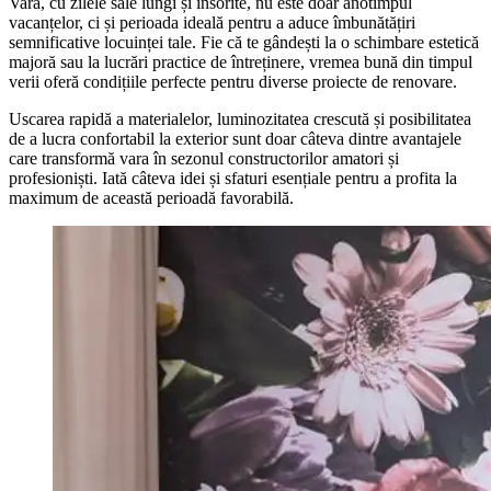
Vara, cu zilele sale lungi și însorite, nu este doar anotimpul
vacanțelor, ci și perioada ideală pentru a aduce îmbunătățiri
semnificative locuinței tale. Fie că te gândești la o schimbare estetică
majoră sau la lucrări practice de întreținere, vremea bună din timpul
verii oferă condițiile perfecte pentru diverse proiecte de renovare.
Uscarea rapidă a materialelor, luminozitatea crescută și posibilitatea
de a lucra confortabil la exterior sunt doar câteva dintre avantajele
care transformă vara în sezonul constructorilor amatori și
profesioniști. Iată câteva idei și sfaturi esențiale pentru a profita la
maximum de această perioadă favorabilă.