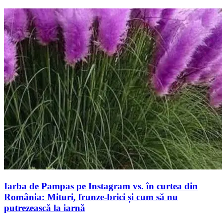
Iarba de Pampas pe Instagram vs. în curtea din
România: Mituri, frunze-brici și cum să nu
putrezească la iarnă