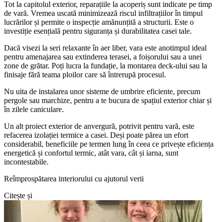
Tot la capitolul exterior, reparațiile la acoperiș sunt indicate pe timp
de vară. Vremea uscată minimizează riscul infiltrațiilor în timpul
lucrărilor și permite o inspecție amănunțită a structurii. Este o
investiție esențială pentru siguranța și durabilitatea casei tale.
Dacă visezi la seri relaxante în aer liber, vara este anotimpul ideal
pentru amenajarea sau extinderea terasei, a foișorului sau a unei
zone de grătar. Poți lucra la fundație, la montarea deck-ului sau la
finisaje fără teama ploilor care să întrerupă procesul.
Nu uita de instalarea unor sisteme de umbrire eficiente, precum
pergole sau marchize, pentru a te bucura de spațiul exterior chiar și
în zilele caniculare.
Un alt proiect exterior de anvergură, potrivit pentru vară, este
refacerea izolației termice a casei. Deși poate părea un efort
considerabil, beneficiile pe termen lung în ceea ce privește eficiența
energetică și confortul termic, atât vara, cât și iarna, sunt
incontestabile.
Reîmprospătarea interiorului cu ajutorul verii
Citește și