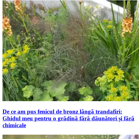
De ce am pus fenicul de bronz lângă trandafiri:
Ghidul meu pentru o grădină fără dăunători și fără
chimicale