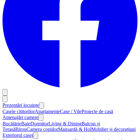
Prezentări locuințe
Casele cititorilor
Apartamente
Case / Vile
Proiecte de casă
Amenajări camere
Bucătărie
Baie
Dormitor
Living & Dining
Balcon și
Terasă
Birou
Camera copiilor
Mansardă & Hol
Mobilier și decorațiuni
Exteriorul casei