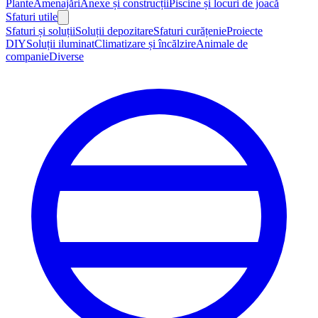
Plante
Amenajări
Anexe și construcții
Piscine și locuri de joacă
Sfaturi utile
Sfaturi și soluții
Soluții depozitare
Sfaturi curățenie
Proiecte
DIY
Soluții iluminat
Climatizare și încălzire
Animale de
companie
Diverse