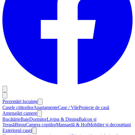
Prezentări locuințe
Casele cititorilor
Apartamente
Case / Vile
Proiecte de casă
Amenajări camere
Bucătărie
Baie
Dormitor
Living & Dining
Balcon și
Terasă
Birou
Camera copiilor
Mansardă & Hol
Mobilier și decorațiuni
Exteriorul casei