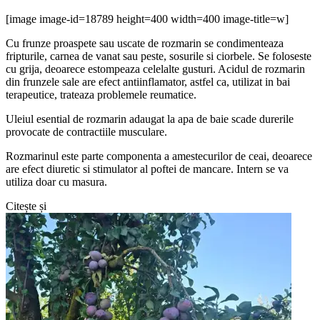
[image image-id=18789 height=400 width=400 image-title=w]
Cu frunze proaspete sau uscate de rozmarin se condimenteaza
fripturile, carnea de vanat sau peste, sosurile si ciorbele. Se foloseste
cu grija, deoarece estompeaza celelalte gusturi. Acidul de rozmarin
din frunzele sale are efect antiinflamator, astfel ca, utilizat in bai
terapeutice, trateaza problemele reumatice.
Uleiul esential de rozmarin adaugat la apa de baie scade durerile
provocate de contractiile musculare.
Rozmarinul este parte componenta a amestecurilor de ceai, deoarece
are efect diuretic si stimulator al poftei de mancare. Intern se va
utiliza doar cu masura.
Citește și