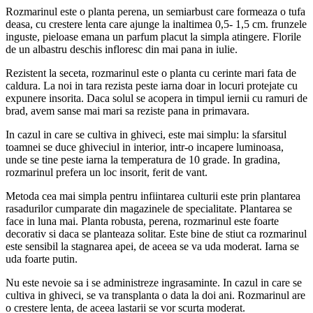
Rozmarinul este o planta perena, un semiarbust care formeaza o tufa
deasa, cu crestere lenta care ajunge la inaltimea 0,5- 1,5 cm. frunzele
inguste, pieloase emana un parfum placut la simpla atingere. Florile
de un albastru deschis infloresc din mai pana in iulie.
Rezistent la seceta, rozmarinul este o planta cu cerinte mari fata de
caldura. La noi in tara rezista peste iarna doar in locuri protejate cu
expunere insorita. Daca solul se acopera in timpul iernii cu ramuri de
brad, avem sanse mai mari sa reziste pana in primavara.
In cazul in care se cultiva in ghiveci, este mai simplu: la sfarsitul
toamnei se duce ghiveciul in interior, intr-o incapere luminoasa,
unde se tine peste iarna la temperatura de 10 grade. In gradina,
rozmarinul prefera un loc insorit, ferit de vant.
Metoda cea mai simpla pentru infiintarea culturii este prin plantarea
rasadurilor cumparate din magazinele de specialitate. Plantarea se
face in luna mai. Planta robusta, perena, rozmarinul este foarte
decorativ si daca se planteaza solitar. Este bine de stiut ca rozmarinul
este sensibil la stagnarea apei, de aceea se va uda moderat. Iarna se
uda foarte putin.
Nu este nevoie sa i se administreze ingrasaminte. In cazul in care se
cultiva in ghiveci, se va transplanta o data la doi ani. Rozmarinul are
o crestere lenta, de aceea lastarii se vor scurta moderat.