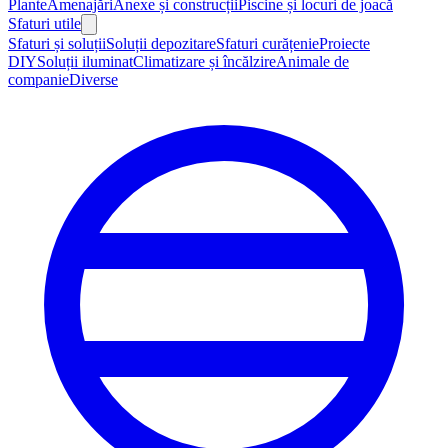
Plante
Amenajări
Anexe și construcții
Piscine și locuri de joacă
Sfaturi utile
Sfaturi și soluții
Soluții depozitare
Sfaturi curățenie
Proiecte
DIY
Soluții iluminat
Climatizare și încălzire
Animale de
companie
Diverse