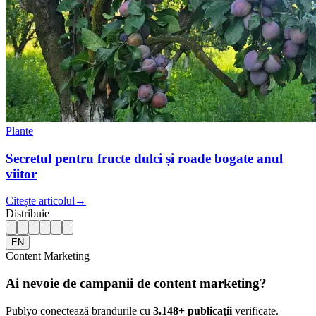
Plante
Secretul pentru fructe dulci și roade bogate anul
viitor
Citește articolul
→
Distribuie
EN
Content Marketing
Ai nevoie de campanii de content marketing?
Publyo conectează brandurile cu
3.148
+ publicații
verificate.