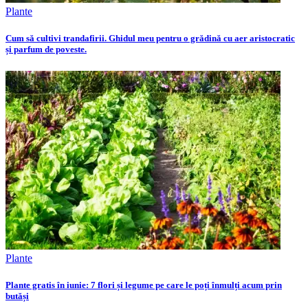
Plante
Cum să cultivi trandafirii. Ghidul meu pentru o grădină cu aer aristocratic
și parfum de poveste.
Plante
Plante gratis în iunie: 7 flori și legume pe care le poți înmulți acum prin
butăși