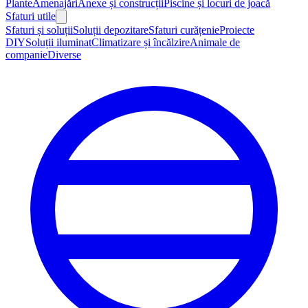
Plante
Amenajări
Anexe și construcții
Piscine și locuri de joacă
Sfaturi utile
Sfaturi și soluții
Soluții depozitare
Sfaturi curățenie
Proiecte
DIY
Soluții iluminat
Climatizare și încălzire
Animale de
companie
Diverse