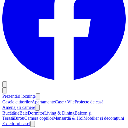
Prezentări locuințe
Casele cititorilor
Apartamente
Case / Vile
Proiecte de casă
Amenajări camere
Bucătărie
Baie
Dormitor
Living & Dining
Balcon și
Terasă
Birou
Camera copiilor
Mansardă & Hol
Mobilier și decorațiuni
Exteriorul casei