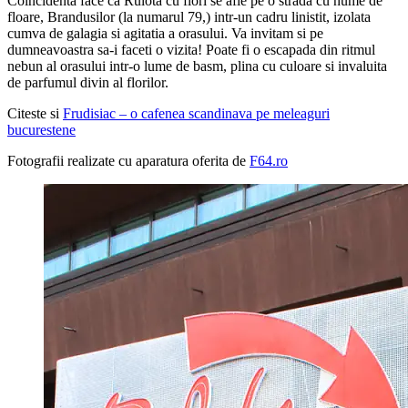
Coincidenta face ca Rulota cu flori se afle pe o strada cu nume de
floare, Brandusilor (la numarul 79,) intr-un cadru linistit, izolata
cumva de galagia si agitatia a orasului. Va invitam si pe
dumneavoastra sa-i faceti o vizita! Poate fi o escapada din ritmul
nebun al orasului intr-o lume de basm, plina cu culoare si invaluita
de parfumul divin al florilor.
Citeste si
Frudisiac – o cafenea scandinava pe meleaguri
bucurestene
Fotografii realizate cu aparatura oferita de
F64.ro