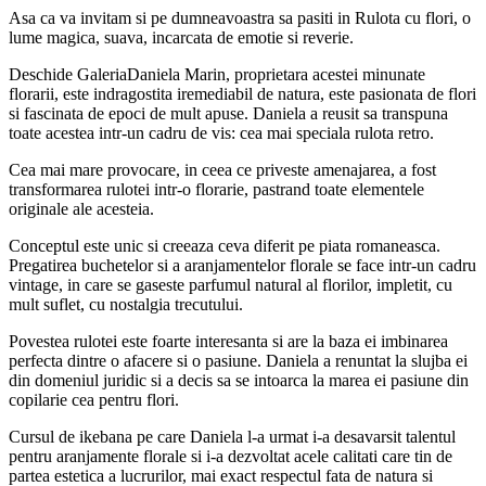
Asa ca va invitam si pe dumneavoastra sa pasiti in Rulota cu flori, o
lume magica, suava, incarcata de emotie si reverie.
Deschide GaleriaDaniela Marin, proprietara acestei minunate
florarii, este indragostita iremediabil de natura, este pasionata de flori
si fascinata de epoci de mult apuse. Daniela a reusit sa transpuna
toate acestea intr-un cadru de vis: cea mai speciala rulota retro.
Cea mai mare provocare, in ceea ce priveste amenajarea, a fost
transformarea rulotei intr-o florarie, pastrand toate elementele
originale ale acesteia.
Conceptul este unic si creeaza ceva diferit pe piata romaneasca.
Pregatirea buchetelor si a aranjamentelor florale se face intr-un cadru
vintage, in care se gaseste parfumul natural al florilor, impletit, cu
mult suflet, cu nostalgia trecutului.
Povestea rulotei este foarte interesanta si are la baza ei imbinarea
perfecta dintre o afacere si o pasiune. Daniela a renuntat la slujba ei
din domeniul juridic si a decis sa se intoarca la marea ei pasiune din
copilarie cea pentru flori.
Cursul de ikebana pe care Daniela l-a urmat i-a desavarsit talentul
pentru aranjamente florale si i-a dezvoltat acele calitati care tin de
partea estetica a lucrurilor, mai exact respectul fata de natura si