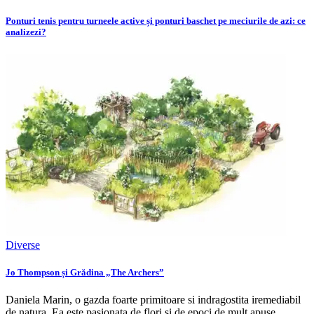
Ponturi tenis pentru turneele active și ponturi baschet pe meciurile de azi: ce
analizezi?
Diverse
Jo Thompson și Grădina „The Archers”
Daniela Marin, o gazda foarte primitoare si indragostita iremediabil
de natura. Ea este pasionata de flori și de epoci de mult apuse.