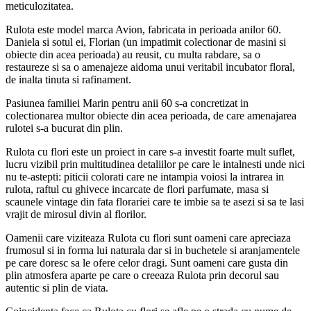
meticulozitatea.
Rulota este model marca Avion, fabricata in perioada anilor 60.
Daniela si sotul ei, Florian (un impatimit colectionar de masini si
obiecte din acea perioada) au reusit, cu multa rabdare, sa o
restaureze si sa o amenajeze aidoma unui veritabil incubator floral,
de inalta tinuta si rafinament.
Pasiunea familiei Marin pentru anii 60 s-a concretizat in
colectionarea multor obiecte din acea perioada, de care amenajarea
rulotei s-a bucurat din plin.
Rulota cu flori este un proiect in care s-a investit foarte mult suflet,
lucru vizibil prin multitudinea detaliilor pe care le intalnesti unde nici
nu te-astepti: piticii colorati care ne intampia voiosi la intrarea in
rulota, raftul cu ghivece incarcate de flori parfumate, masa si
scaunele vintage din fata florariei care te imbie sa te asezi si sa te lasi
vrajit de mirosul divin al florilor.
Oamenii care viziteaza Rulota cu flori sunt oameni care apreciaza
frumosul si in forma lui naturala dar si in buchetele si aranjamentele
pe care doresc sa le ofere celor dragi. Sunt oameni care gusta din
plin atmosfera aparte pe care o creeaza Rulota prin decorul sau
autentic si plin de viata.