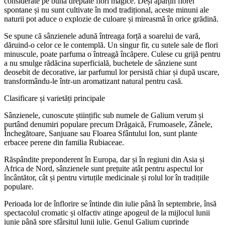
considerate pe bună dreptate flori magice. Deși aparțin florei
spontane și nu sunt cultivate în mod tradițional, aceste minuni ale
naturii pot aduce o explozie de culoare și mireasmă în orice grădină.
Se spune că sânzienele adună întreaga forță a soarelui de vară,
dăruind-o celor ce le contemplă. Un singur fir, cu sutele sale de flori
minuscule, poate parfuma o întreagă încăpere. Culese cu grijă pentru
a nu smulge rădăcina superficială, buchetele de sânziene sunt
deosebit de decorative, iar parfumul lor persistă chiar și după uscare,
transformându-le într-un aromatizant natural pentru casă.
Clasificare și varietăți principale
Sânzienele, cunoscute științific sub numele de Galium verum și
purtând denumiri populare precum Drăgaică, Frumoasele, Zânele,
Închegătoare, Sanjuane sau Floarea Sfântului Ion, sunt plante
erbacee perene din familia Rubiaceae.
Răspândite preponderent în Europa, dar și în regiuni din Asia și
Africa de Nord, sânzienele sunt prețuite atât pentru aspectul lor
încântător, cât și pentru virtuțile medicinale și rolul lor în tradițiile
populare.
Perioada lor de înflorire se întinde din iulie până în septembrie, însă
spectacolul cromatic și olfactiv atinge apogeul de la mijlocul lunii
iunie până spre sfârșitul lunii iulie. Genul Galium cuprinde