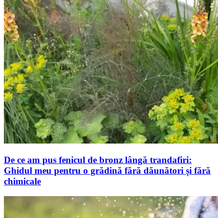
De ce am pus fenicul de bronz lângă trandafiri:
Ghidul meu pentru o grădină fără dăunători și fără
chimicale