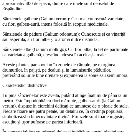
aproximativ 400 de specii, dintre care unele sunt deosebit de
răspândite:
Sânzienele galbene (Galium verum): Cea mai cunoscută varietate,
cu flori galben-aurii, intens folosită în scopuri medicinale.
Sânzienele de pădure (Galium odoratum): Cunoscute și ca vinariță
sau asperula, au flori albe și o aromă dulce distinctă.
Sânzienele albe (Galium mollugo): Cu flori albe, la fel de parfumate
ca varietatea galbenă, crescând adesea în aceleași areale.
Aceste plante apar spontan în zonele de câmpie, pe marginea
drumurilor, în pajiști, pe dealuri și în luminișurile pădurilor,
preferând solurile bine drenate și expunerea la soare sau semiumbră.
Caracteristici distinctive
Tulpina sânzienelor este zveltă, putând atinge înălțimi de până la un
metru. Este împodobită cu flori mărunte, galben-aurii (la Galium
verum), dispuse în ciorchini delicați ce amintesc de o ploaie de stele.
Fiecare floare are patru petale, un detaliu ce, în credința populară,
simbolizează o binecuvântare divină. Frunzele sunt foarte înguste,
ascuțite și ușor pufoase pe partea inferioară.
În contrast izbitor cu mirosul dulce și îmbătător, gustul plantei este