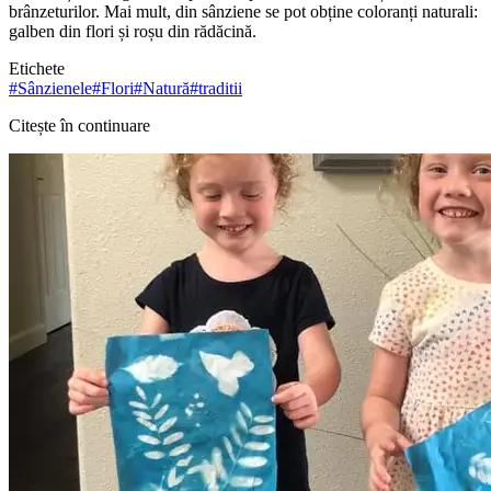
brânzeturilor. Mai mult, din sânziene se pot obține coloranți naturali:
galben din flori și roșu din rădăcină.
Etichete
#
Sânzienele
#
Flori
#
Natură
#
traditii
Citește în continuare