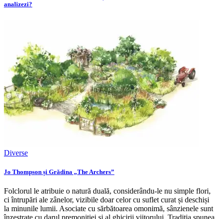
analizezi?
Diverse
Jo Thompson și Grădina „The Archers”
Folclorul le atribuie o natură duală, considerându-le nu simple flori,
ci întrupări ale zânelor, vizibile doar celor cu suflet curat și deschiși
la minunile lumii. Asociate cu sărbătoarea omonimă, sânzienele sunt
înzestrate cu darul premoniției și al ghicirii viitorului. Tradiția spunea