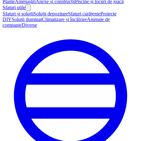
Plante
Amenajări
Anexe și construcții
Piscine și locuri de joacă
Sfaturi utile
Sfaturi și soluții
Soluții depozitare
Sfaturi curățenie
Proiecte
DIY
Soluții iluminat
Climatizare și încălzire
Animale de
companie
Diverse