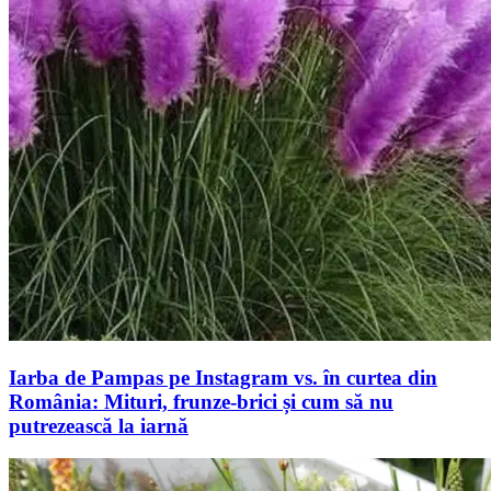
Iarba de Pampas pe Instagram vs. în curtea din
România: Mituri, frunze-brici și cum să nu
putrezească la iarnă