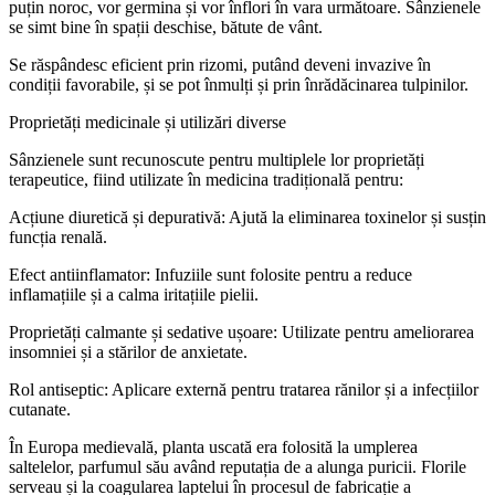
puțin noroc, vor germina și vor înflori în vara următoare. Sânzienele
se simt bine în spații deschise, bătute de vânt.
Se răspândesc eficient prin rizomi, putând deveni invazive în
condiții favorabile, și se pot înmulți și prin înrădăcinarea tulpinilor.
Proprietăți medicinale și utilizări diverse
Sânzienele sunt recunoscute pentru multiplele lor proprietăți
terapeutice, fiind utilizate în medicina tradițională pentru:
Acțiune diuretică și depurativă: Ajută la eliminarea toxinelor și susțin
funcția renală.
Efect antiinflamator: Infuziile sunt folosite pentru a reduce
inflamațiile și a calma iritațiile pielii.
Proprietăți calmante și sedative ușoare: Utilizate pentru ameliorarea
insomniei și a stărilor de anxietate.
Rol antiseptic: Aplicare externă pentru tratarea rănilor și a infecțiilor
cutanate.
În Europa medievală, planta uscată era folosită la umplerea
saltelelor, parfumul său având reputația de a alunga puricii. Florile
serveau și la coagularea laptelui în procesul de fabricație a