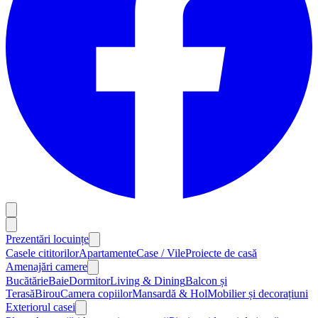
Prezentări locuințe
Casele cititorilor
Apartamente
Case / Vile
Proiecte de casă
Amenajări camere
Bucătărie
Baie
Dormitor
Living & Dining
Balcon și
Terasă
Birou
Camera copiilor
Mansardă & Hol
Mobilier și decorațiuni
Exteriorul casei