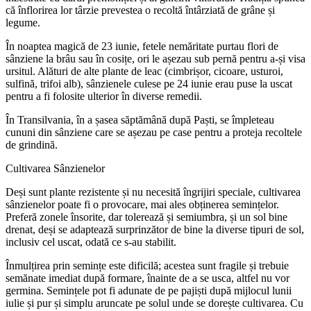
că înflorirea lor târzie prevestea o recoltă întârziată de grâne și
legume.
În noaptea magică de 23 iunie, fetele nemăritate purtau flori de
sânziene la brâu sau în cosițe, ori le așezau sub pernă pentru a-și visa
ursitul. Alături de alte plante de leac (cimbrișor, cicoare, usturoi,
sulfină, trifoi alb), sânzienele culese pe 24 iunie erau puse la uscat
pentru a fi folosite ulterior în diverse remedii.
În Transilvania, în a șasea săptămână după Paști, se împleteau
cununi din sânziene care se așezau pe case pentru a proteja recoltele
de grindină.
Cultivarea Sânzienelor
Deși sunt plante rezistente și nu necesită îngrijiri speciale, cultivarea
sânzienelor poate fi o provocare, mai ales obținerea semințelor.
Preferă zonele însorite, dar tolerează și semiumbra, și un sol bine
drenat, deși se adaptează surprinzător de bine la diverse tipuri de sol,
inclusiv cel uscat, odată ce s-au stabilit.
Înmulțirea prin semințe este dificilă; acestea sunt fragile și trebuie
semănate imediat după formare, înainte de a se usca, altfel nu vor
germina. Semințele pot fi adunate de pe pajiști după mijlocul lunii
iulie și pur și simplu aruncate pe solul unde se dorește cultivarea. Cu