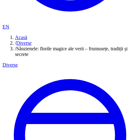
EN
Acasă
/
Diverse
/
Sânzienele: florile magice ale verii – frumusețe, tradiții și
secrete
Diverse