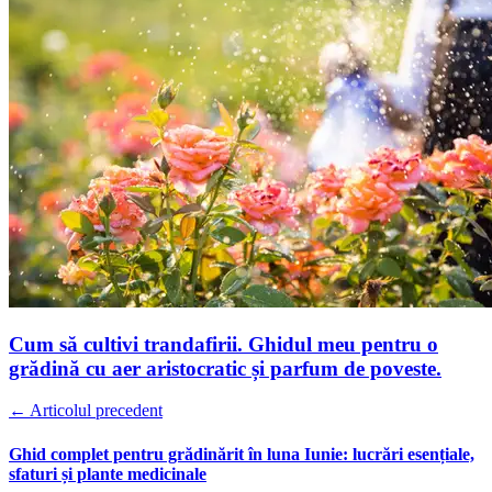
Cum să cultivi trandafirii. Ghidul meu pentru o
grădină cu aer aristocratic și parfum de poveste.
← Articolul precedent
Ghid complet pentru grădinărit în luna Iunie: lucrări esențiale,
sfaturi și plante medicinale