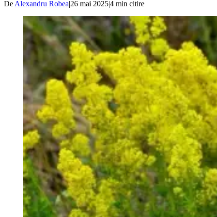
De
Alexandru Robea
|
26 mai 2025
|
4
min citire