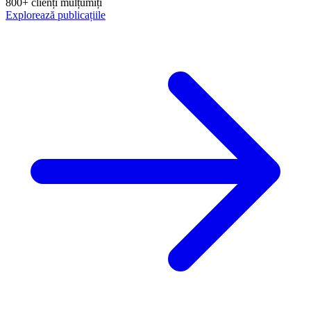
800+ clienți mulțumiți
Explorează publicațiile