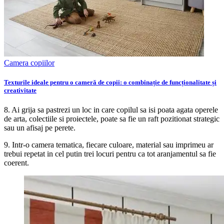
Camera copiilor
Texturile ideale pentru o cameră de copii: o combinație de funcționalitate și
creativitate
8. Ai grija sa pastrezi un loc in care copilul sa isi poata agata operele
de arta, colectiile si proiectele, poate sa fie un raft pozitionat strategic
sau un afisaj pe perete.
9. Intr-o camera tematica, fiecare culoare, material sau imprimeu ar
trebui repetat in cel putin trei locuri pentru ca tot aranjamentul sa fie
coerent.