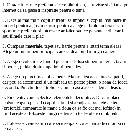
1. Uita-te in cartile preferate ale copilului tau, in reviste si chiar si pe
internet ca sa gasesti inspiratie pentru o tema.
2. Daca ai mai multi copii ar trebui sa implici si copilul mai mare in
proiect pentru a gasi idei noi, pentru a alege culorile preferate sau
sporturile preferate si interesele artistice sau ce personaje din carti
sau filmele care ii plac.
3. Cumpara materiale, tapet sau hartie pentru a intari tema aleasa.
Alege un imprimeu principal care sa dea tonul intregii camere.
4. Alege o culoare de fundal pe care o folosesti pentru pereti, tavan
si podea, ghidandu-te dupa imprimeul ales.
5. Alege un punct focal al camerei. Majoritatea accentueaza patul,
dar poti sa accentuezi si un raft sau un perete pictat, o zona de joaca
decorata. Punctul focal trebuie sa intareasca aceeasi tema aleasa.
6. Fii creativ cand selectezi elementele decorative. Daca ii place
tenisul leaga o plasa la capul patului si aranjeaza rachete de tenis
(preferabil cumparate la mana a doua ca sa fie cat mai ieftine) in
jurul acesteia, foloseste mingi de tenis in tot felul de combinatii.
7. Foloseste cearceafuri care sa mearga si cu schema de culori si cu
tema aleasa.