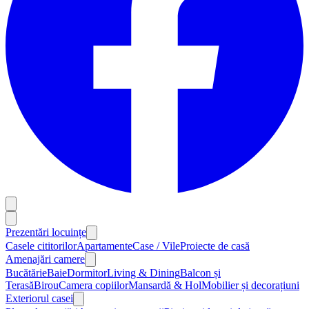
Prezentări locuințe
Casele cititorilor
Apartamente
Case / Vile
Proiecte de casă
Amenajări camere
Bucătărie
Baie
Dormitor
Living & Dining
Balcon și
Terasă
Birou
Camera copiilor
Mansardă & Hol
Mobilier și decorațiuni
Exteriorul casei