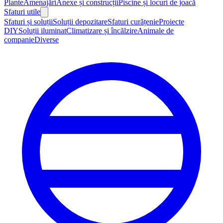
Plante
Amenajări
Anexe și construcții
Piscine și locuri de joacă
Sfaturi utile
Sfaturi și soluții
Soluții depozitare
Sfaturi curățenie
Proiecte
DIY
Soluții iluminat
Climatizare și încălzire
Animale de
companie
Diverse