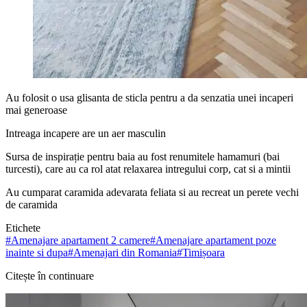
Au folosit o usa glisanta de sticla pentru a da senzatia unei incaperi
mai generoase
Intreaga incapere are un aer masculin
Sursa de inspirație pentru baia au fost renumitele hamamuri (bai
turcesti), care au ca rol atat relaxarea intregului corp, cat si a mintii
Au cumparat caramida adevarata feliata si au recreat un perete vechi
de caramida
Etichete
#
Amenajare apartament 2 camere
#
Amenajare apartament poze
inainte si dupa
#
Amenajari din Romania
#
Timișoara
Citește în continuare