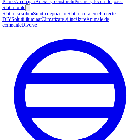
Plante
Amenajări
Anexe și construcții
Piscine și locuri de joacă
Sfaturi utile
Sfaturi și soluții
Soluții depozitare
Sfaturi curățenie
Proiecte
DIY
Soluții iluminat
Climatizare și încălzire
Animale de
companie
Diverse