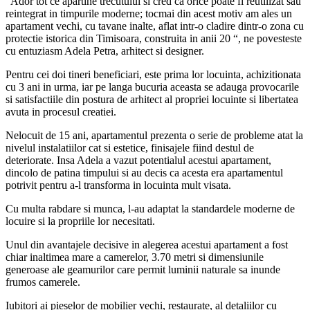
“Ador tot ce apartine trecutului si cred ca orice poate fi reutilizat sau
reintegrat in timpurile moderne; tocmai din acest motiv am ales un
apartament vechi, cu tavane inalte, aflat intr-o cladire dintr-o zona cu
protectie istorica din Timisoara, construita in anii 20 “, ne povesteste
cu entuziasm Adela Petra, arhitect si designer.
Pentru cei doi tineri beneficiari, este prima lor locuinta, achizitionata
cu 3 ani in urma, iar pe langa bucuria aceasta se adauga provocarile
si satisfactiile din postura de arhitect al propriei locuinte si libertatea
avuta in procesul creatiei.
Nelocuit de 15 ani, apartamentul prezenta o serie de probleme atat la
nivelul instalatiilor cat si estetice, finisajele fiind destul de
deteriorate. Insa Adela a vazut potentialul acestui apartament,
dincolo de patina timpului si au decis ca acesta era apartamentul
potrivit pentru a-l transforma in locuinta mult visata.
Cu multa rabdare si munca, l-au adaptat la standardele moderne de
locuire si la propriile lor necesitati.
Unul din avantajele decisive in alegerea acestui apartament a fost
chiar inaltimea mare a camerelor, 3.70 metri si dimensiunile
generoase ale geamurilor care permit luminii naturale sa inunde
frumos camerele.
Iubitori ai pieselor de mobilier vechi, restaurate, al detaliilor cu