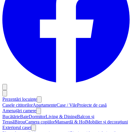
Prezentări locuințe
Casele cititorilor
Apartamente
Case / Vile
Proiecte de casă
Amenajări camere
Bucătărie
Baie
Dormitor
Living & Dining
Balcon și
Terasă
Birou
Camera copiilor
Mansardă & Hol
Mobilier și decorațiuni
Exteriorul casei