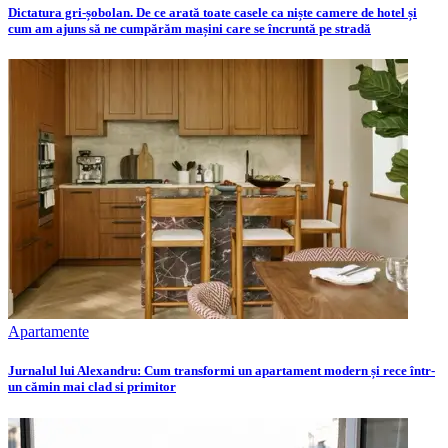
Dictatura gri-șobolan. De ce arată toate casele ca niște camere de hotel și
cum am ajuns să ne cumpărăm mașini care se încruntă pe stradă
Apartamente
Jurnalul lui Alexandru: Cum transformi un apartament modern și rece într-
un cămin mai clad si primitor