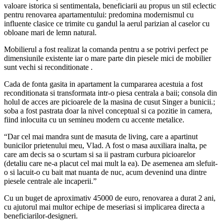
valoare istorica si sentimentala, beneficiarii au propus un stil eclectic
pentru renovarea apartamentului: predomina modernismul cu
influente clasice ce trimite cu gandul la aerul parizian al caselor cu
obloane mari de lemn natural.
Mobilierul a fost realizat la comanda pentru a se potrivi perfect pe
dimensiunile existente iar o mare parte din piesele mici de mobilier
sunt vechi si reconditionate .
Cada de fonta gasita in apartament la cumpararea acestuia a fost
reconditionata si transformata intr-o piesa centrala a baii; consola din
holul de acces are picioarele de la masina de cusut Singer a bunicii.;
soba a fost pastrata doar la nivel conceptual si ca pozitie in camera,
fiind inlocuita cu un semineu modern cu accente metalice.
“Dar cel mai mandra sunt de masuta de living, care a apartinut
bunicilor prietenului meu, Vlad. A fost o masa auxiliara inalta, pe
care am decis sa o scurtam si sa ii pastram curbura picioarelor
(detaliu care ne-a placut cel mai mult la ea). De asemenea am slefuit-
o si lacuit-o cu bait mat nuanta de nuc, acum devenind una dintre
piesele centrale ale incaperii.”
Cu un buget de aproximativ 45000 de euro, renovarea a durat 2 ani,
cu ajutorul mai multor echipe de meseriasi si implicarea directa a
beneficiarilor-designeri.