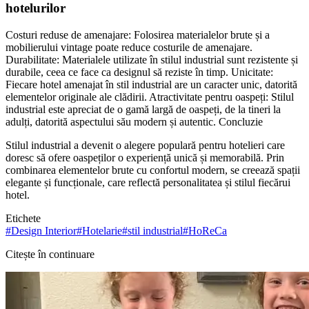
hotelurilor
Costuri reduse de amenajare: Folosirea materialelor brute și a
mobilierului vintage poate reduce costurile de amenajare.
Durabilitate: Materialele utilizate în stilul industrial sunt rezistente și
durabile, ceea ce face ca designul să reziste în timp. Unicitate:
Fiecare hotel amenajat în stil industrial are un caracter unic, datorită
elementelor originale ale clădirii. Atractivitate pentru oaspeți: Stilul
industrial este apreciat de o gamă largă de oaspeți, de la tineri la
adulți, datorită aspectului său modern și autentic. Concluzie
Stilul industrial a devenit o alegere populară pentru hotelieri care
doresc să ofere oaspeților o experiență unică și memorabilă. Prin
combinarea elementelor brute cu confortul modern, se creează spații
elegante și funcționale, care reflectă personalitatea și stilul fiecărui
hotel.
Etichete
#
Design Interior
#
Hotelarie
#
stil industrial
#
HoReCa
Citește în continuare