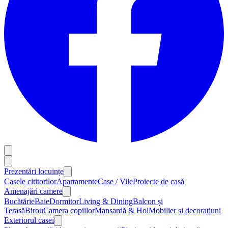
Prezentări locuințe
Casele cititorilor
Apartamente
Case / Vile
Proiecte de casă
Amenajări camere
Bucătărie
Baie
Dormitor
Living & Dining
Balcon și
Terasă
Birou
Camera copiilor
Mansardă & Hol
Mobilier și decorațiuni
Exteriorul casei