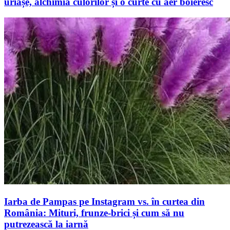
uriașe, alchimia culorilor și o curte cu aer boieresc
Iarba de Pampas pe Instagram vs. în curtea din
România: Mituri, frunze-brici și cum să nu
putrezească la iarnă