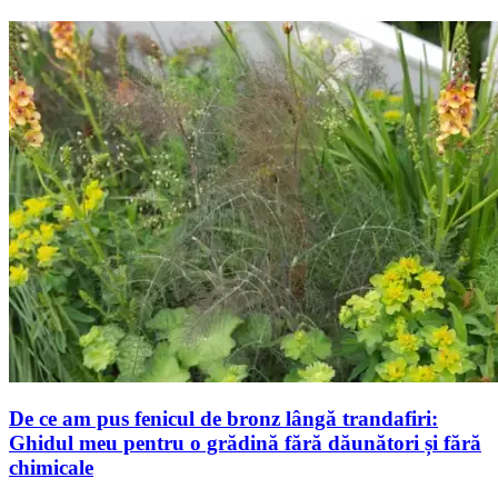
De ce am pus fenicul de bronz lângă trandafiri:
Ghidul meu pentru o grădină fără dăunători și fără
chimicale