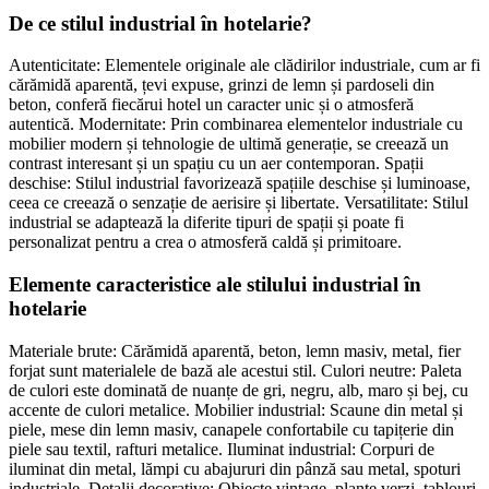
De ce stilul industrial în hotelarie?
Autenticitate: Elementele originale ale clădirilor industriale, cum ar fi
cărămidă aparentă, țevi expuse, grinzi de lemn și pardoseli din
beton, conferă fiecărui hotel un caracter unic și o atmosferă
autentică. Modernitate: Prin combinarea elementelor industriale cu
mobilier modern și tehnologie de ultimă generație, se creează un
contrast interesant și un spațiu cu un aer contemporan. Spații
deschise: Stilul industrial favorizează spațiile deschise și luminoase,
ceea ce creează o senzație de aerisire și libertate. Versatilitate: Stilul
industrial se adaptează la diferite tipuri de spații și poate fi
personalizat pentru a crea o atmosferă caldă și primitoare.
Elemente caracteristice ale stilului industrial în
hotelarie
Materiale brute: Cărămidă aparentă, beton, lemn masiv, metal, fier
forjat sunt materialele de bază ale acestui stil. Culori neutre: Paleta
de culori este dominată de nuanțe de gri, negru, alb, maro și bej, cu
accente de culori metalice. Mobilier industrial: Scaune din metal și
piele, mese din lemn masiv, canapele confortabile cu tapițerie din
piele sau textil, rafturi metalice. Iluminat industrial: Corpuri de
iluminat din metal, lămpi cu abajururi din pânză sau metal, spoturi
industriale. Detalii decorative: Obiecte vintage, plante verzi, tablouri