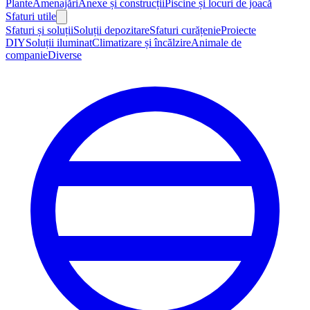
Plante
Amenajări
Anexe și construcții
Piscine și locuri de joacă
Sfaturi utile
Sfaturi și soluții
Soluții depozitare
Sfaturi curățenie
Proiecte
DIY
Soluții iluminat
Climatizare și încălzire
Animale de
companie
Diverse