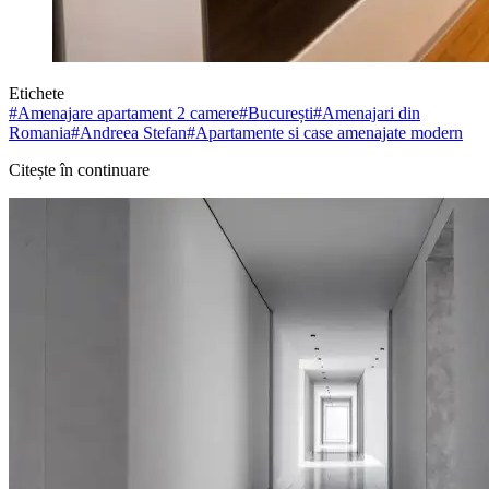
Etichete
#
Amenajare apartament 2 camere
#
București
#
Amenajari din
Romania
#
Andreea Stefan
#
Apartamente si case amenajate modern
Citește în continuare