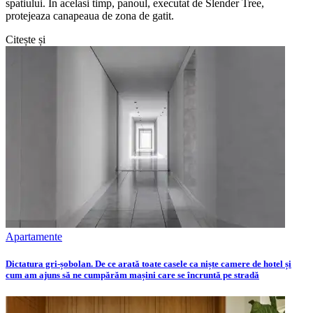
spatiului. In acelasi timp, panoul, executat de Slender Tree,
protejeaza canapeaua de zona de gatit.
Citește și
Apartamente
Dictatura gri-șobolan. De ce arată toate casele ca niște camere de hotel și
cum am ajuns să ne cumpărăm mașini care se încruntă pe stradă