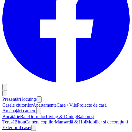
Prezentări locuințe
Casele cititorilor
Apartamente
Case / Vile
Proiecte de casă
Amenajări camere
Bucătărie
Baie
Dormitor
Living & Dining
Balcon și
Terasă
Birou
Camera copiilor
Mansardă & Hol
Mobilier și decorațiuni
Exteriorul casei