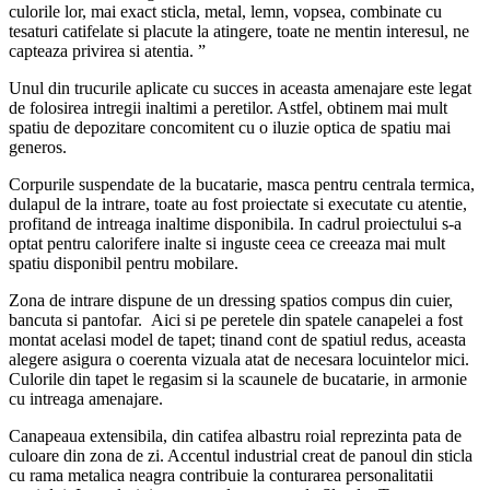
culorile lor, mai exact sticla, metal, lemn, vopsea, combinate cu
tesaturi catifelate si placute la atingere, toate ne mentin interesul, ne
capteaza privirea si atentia. ”
Unul din trucurile aplicate cu succes in aceasta amenajare este legat
de folosirea intregii inaltimi a peretilor. Astfel, obtinem mai mult
spatiu de depozitare concomitent cu o iluzie optica de spatiu mai
generos.
Corpurile suspendate de la bucatarie, masca pentru centrala termica,
dulapul de la intrare, toate au fost proiectate si executate cu atentie,
profitand de intreaga inaltime disponibila. In cadrul proiectului s-a
optat pentru calorifere inalte si inguste ceea ce creeaza mai mult
spatiu disponibil pentru mobilare.
Zona de intrare dispune de un dressing spatios compus din cuier,
bancuta si pantofar. Aici si pe peretele din spatele canapelei a fost
montat acelasi model de tapet; tinand cont de spatiul redus, aceasta
alegere asigura o coerenta vizuala atat de necesara locuintelor mici.
Culorile din tapet le regasim si la scaunele de bucatarie, in armonie
cu intreaga amenajare.
Canapeaua extensibila, din catifea albastru roial reprezinta pata de
culoare din zona de zi. Accentul industrial creat de panoul din sticla
cu rama metalica neagra contribuie la conturarea personalitatii