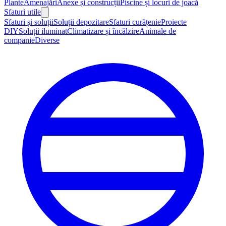
Plante
Amenajări
Anexe și construcții
Piscine și locuri de joacă
Sfaturi utile
Sfaturi și soluții
Soluții depozitare
Sfaturi curățenie
Proiecte
DIY
Soluții iluminat
Climatizare și încălzire
Animale de
companie
Diverse