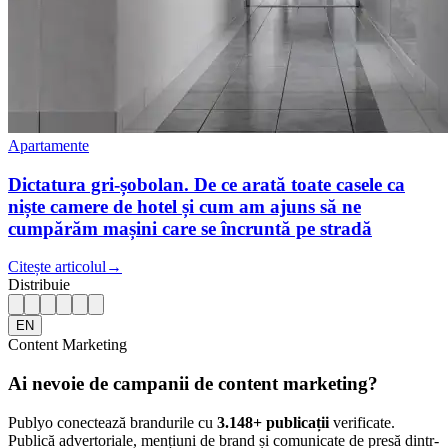
Apartamente
Dictatura gri-șobolan. De ce arată toate casele ca
niște camere de hotel și cum am ajuns să ne
cumpărăm mașini care se încruntă pe stradă
Citește articolul
→
Distribuie
EN
Content Marketing
Ai nevoie de campanii de content marketing?
Publyo conectează brandurile cu
3.148
+ publicații
verificate.
Publică advertoriale, mențiuni de brand și comunicate de presă dintr-