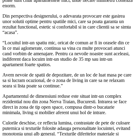
poate sunt chiar apartamentele mici, unde fiecare milimetru conteaza
enorm.
Din perspectiva designerului, o adevarata provocare este gasirea
unor solutii optime pentru spatiile mici, care sa poata garanta un
rezultat functional, estetic si confortabil si in care clientii sa se simta
“acasa”.
“Locuitul intr-un spatiu mic, oricat de comun ar fi in orasele din ce
în ce mai aglomerate, continua sa vina cu multe provocari atunci
cand vorbim de amenajare. Pentru ca nevoile noastre sunt aceleasi,
indiferent daca locuim intr-un studio de 35 mp sau intr-un
apartament foarte spatios.
Avem nevoie de spatii de depozitare, de un loc de luat masa pe care
sa si lucram ocazional, de o zona de living in care sa ne relaxam
seara si lista poate sa continue.”
Apartamentul de dimensiuni reduse este situat intr-un complex
rezidential nou din zona Nerva Traian, Bucuresti. Intrarea se face
direct in zona de tip open space, compusa dintr-o bucatarie
minimala, living si mobilier aferent unui hol de intrare.
Culorile deschise, ce reflecta lumina, contrastate de pete de culoare
puternica si texturile folosite adauga personalitate locuintei, evitand
monotonia unui alb general. “Texturile diferitelor materiale si