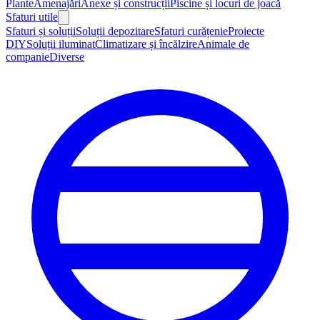
Plante
Amenajări
Anexe și construcții
Piscine și locuri de joacă
Sfaturi utile
Sfaturi și soluții
Soluții depozitare
Sfaturi curățenie
Proiecte
DIY
Soluții iluminat
Climatizare și încălzire
Animale de
companie
Diverse