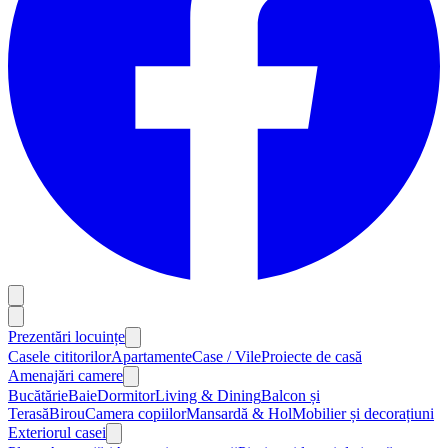
Prezentări locuințe
Casele cititorilor
Apartamente
Case / Vile
Proiecte de casă
Amenajări camere
Bucătărie
Baie
Dormitor
Living & Dining
Balcon și
Terasă
Birou
Camera copiilor
Mansardă & Hol
Mobilier și decorațiuni
Exteriorul casei