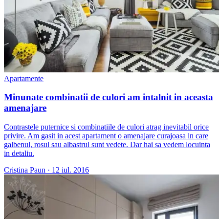
Apartamente
Minunate combinatii de culori am intalnit in aceasta
amenajare
Contrastele puternice si combinatiile de culori atrag inevitabil orice
privire. Am gasit in acest apartament o amenajare curajoasa in care
galbenul, rosul sau albastrul sunt vedete. Dar hai sa vedem locuinta
in detaliu.
Cristina Paun
·
12 iul. 2016