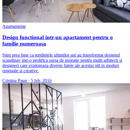
Apartamente
Design functional intr-un apartament pentru o
familie numeroasa
Stim prea bine ca tendintele ultimilor ani au transformat designul
scandinav intr-o prolifica sursa de insiratie pentru multi arhitecti si
designeri care exploreaza diverse fatete ale acestui stil in moduri
originale si creative.
Cristina Paun
·
5 feb. 2016