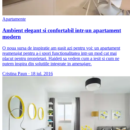
Apartamente
Ambient elegant si confortabil intr-un apartament
modern
O noua sursa de inspiratie am gasit azi pentru voi: un apartament
reamenajat pentru a-i spori functionalitatea intr-un mod cat mai
placut pentru proprietari. Haideti sa vedem cum a iesit si cum ne
putem inspira din solutiile integrate in amenajare.
Cristina Paun
·
18 iul. 2016