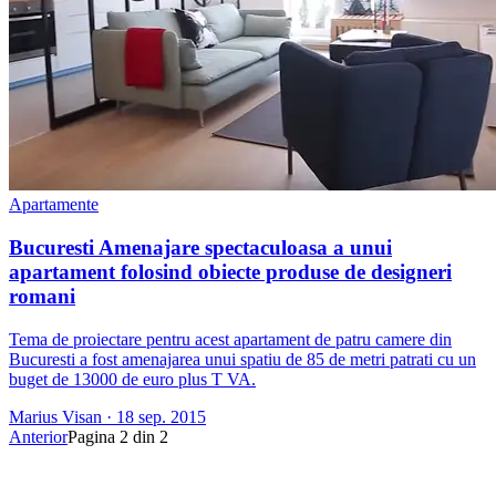
Apartamente
Bucuresti Amenajare spectaculoasa a unui
apartament folosind obiecte produse de designeri
romani
Tema de proiectare pentru acest apartament de patru camere din
Bucuresti a fost amenajarea unui spatiu de 85 de metri patrati cu un
buget de 13000 de euro plus T VA.
Marius Visan
·
18 sep. 2015
Anterior
Pagina
2
din
2