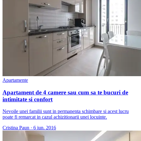
Apartamente
Apartament de 4 camere sau cum sa te bucuri de
intimitate si confort
Nevoile unei familii sunt in permanenta schimbare si acest lucru
poate fi remarcat in cazul achizitionarii unei locuinte.
Cristina Paun
·
6 iun. 2016