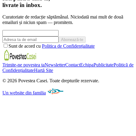
livrate în inbox.
Curatoriate de redacție săptămânal. Niciodată mai mult de două
emailuri și niciun spam — promitem.
Abonează-te
Sunt de acord cu
Politica de Confidențialitate
Trimite-ne povestea ta
Newsletter
Contact
Echipa
Publicitate
Politică de
Confidențialitate
Hartă Site
©
2026
Povestea Casei.
Toate drepturile rezervate.
Un website din familia