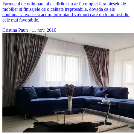
Farmecul de odinioara al cladirilor nu ar fi complet fara piesele de
mobilier si finisajele de o calitate ireprosabila, dovada ca ele
continua sa existe si acum, infruntand vremuri care nu le-au fost din
cele mai favorabile.
Cristina Paun
·
11 nov. 2016