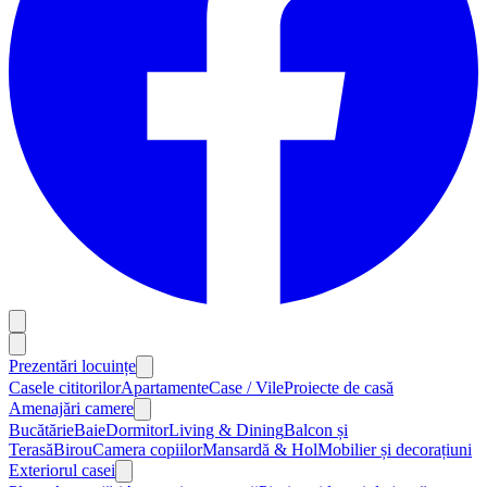
Prezentări locuințe
Casele cititorilor
Apartamente
Case / Vile
Proiecte de casă
Amenajări camere
Bucătărie
Baie
Dormitor
Living & Dining
Balcon și
Terasă
Birou
Camera copiilor
Mansardă & Hol
Mobilier și decorațiuni
Exteriorul casei