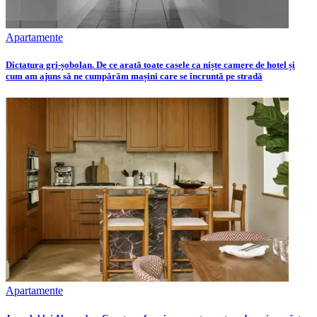
Apartamente
Dictatura gri-șobolan. De ce arată toate casele ca niște camere de hotel și
cum am ajuns să ne cumpărăm mașini care se încruntă pe stradă
Apartamente