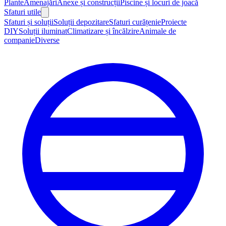
Plante
Amenajări
Anexe și construcții
Piscine și locuri de joacă
Sfaturi utile
Sfaturi și soluții
Soluții depozitare
Sfaturi curățenie
Proiecte
DIY
Soluții iluminat
Climatizare și încălzire
Animale de
companie
Diverse