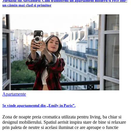
Jurnalul lui Alexandru: Cum transformi un apartament modern și rece într-
un cămin mai clad si primitor
Apartamente
Se vinde apartamentul din „Emily in Paris”.
Zona de noapte preia cromatica utilizata pentru living, ba chiar si
designul mobilierului. Spatiul aerisit inspira stare de bine si relaxare
prin paleta de neutre si acelasi iluminat ce are aproape o functie