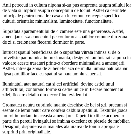
Anii petrecuti in cultura nipona si-au pus amprenta asupra stilului lor
de viata si implicit asupra conceptului de locuit. Astfel ca cerintele
principale pentru noua lor casa au in comun concepte specifice
culturii orientale: minimalism, luminozitate, functionalitate.
Suprafata apartamentului de 4 camere este una generoasa. Astfel,
amenajarea s-a concentrat pe conturarea spatiilor comune din zona
de zi si creionarea fiecarui dormitor in parte.
Intrucat spatiul beneficiaza de o suprafata vitrata intinsa si de o
priveliste panoramica impresionanta, designerii au hotarat sa puna in
valoare aceste trasaturi printr-o abordare minimalista a amenajarii.
Astfel, intreaga zona de zi beneficiaza de multa lumina naturala iar
lipsa partitiilor face ca spatiul sa para amplu si aerisit.
Iluminatul, atat natural cat si cel artificial, devine astfel unul
arhitectural, conturand forme si cadre unice in fiecare moment al
zilei, fiecare detaliu din decor fiind evidentiat.
Cromatica neutra cuprinde nuante deschise de bej si gri, precum si
esente de lemn natur care confera caldura spatiului. Texturile joaca
un rol important in aceasta amenajare. Tapetul textil ce acopera o
parte din peretii livingului se imbina excelent cu piesele de mobilier.
Designul, dispunerea si mai ales alaturarea de tonuri apropiate
surprind prin originalitate.