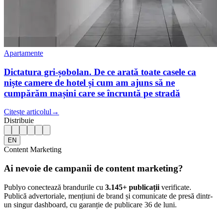
Apartamente
Dictatura gri-șobolan. De ce arată toate casele ca
niște camere de hotel și cum am ajuns să ne
cumpărăm mașini care se încruntă pe stradă
Citește articolul
→
Distribuie
EN
Content Marketing
Ai nevoie de campanii de content marketing?
Publyo conectează brandurile cu
3.145
+ publicații
verificate.
Publică advertoriale, mențiuni de brand și comunicate de presă dintr-
un singur dashboard, cu garanție de publicare 36 de luni.