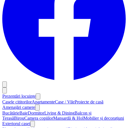
Prezentări locuințe
Casele cititorilor
Apartamente
Case / Vile
Proiecte de casă
Amenajări camere
Bucătărie
Baie
Dormitor
Living & Dining
Balcon și
Terasă
Birou
Camera copiilor
Mansardă & Hol
Mobilier și decorațiuni
Exteriorul casei