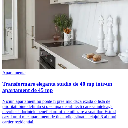
Apartamente
Transformare eleganta studio de 40 mp intr-un
apartament de 45 mp
Niciun apartament nu poate fi prea mic daca exista o lista de
prioritati bine definita si o echipa de arhitecti care sa inteleaga
nevoile si dorintele beneficiarului de utilizare a spatiilor. Este si
cazul unui mic apartament de tip studio, situat la etajul 8 al unui
cartier rezidential.