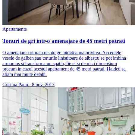
Apartamente
Tonuri de gri intr-o amenajare de 45 metri patrati
O amenajare colorata ne atrage intotdeauna privirea. Accentele
vesele de galben sau tonurile linistitoare de albastru se pot imbina
armonios si transforma un spatiu, fie el si de mici dimensiuni
precum in cazul acestui apartament de 45 metri patrati. Haideti sa
aflam mai multe detalii.
Cristina Paun
·
8 nov. 2017