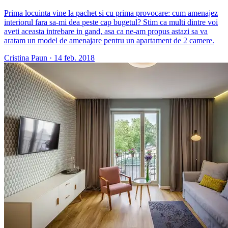
Prima locuinta vine la pachet si cu prima provocare: cum amenajez
interiorul fara sa-mi dea peste cap bugetul? Stim ca multi dintre voi
aveti aceasta intrebare in gand, asa ca ne-am propus astazi sa va
aratam un model de amenajare pentru un apartament de 2 camere.
Cristina Paun
·
14 feb. 2018