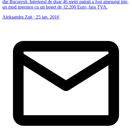
din Bucuresti. Interiorul de doar 46 metri patrati a fost amenajat intr-
un mod ingenios cu un buget de 12.200 Euro, fara TVA.
Aleksandra Zait
·
25 ian. 2016