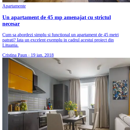
Apartamente
Un apartament de 45 mp amenajat cu strictul
necesar
Cum sa abordezi simplu si functional un apartament de 45 metri
patrati? Iata un excelent exemplu in cadrul acestui proiect din
Lituania.
Cristina Paun
·
19 ian. 2018