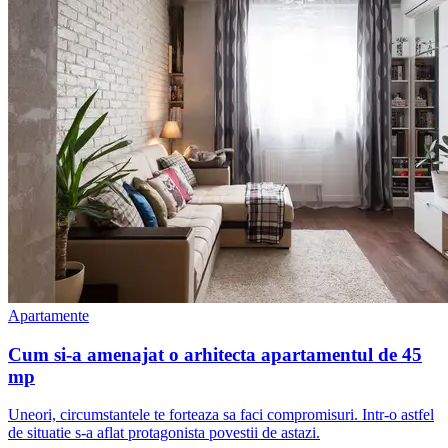
Apartamente
Cum si-a amenajat o arhitecta apartamentul de 45
mp
Uneori, circumstantele te forteaza sa faci compromisuri. Intr-o astfel
de situatie s-a aflat protagonista povestii de astazi.