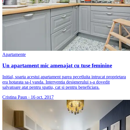
Apartamente
Un apartament mic amenajat cu tuse feminine
Initial, soarta acestui apartament parea pecetluita intrucat proprietara
era hotarata sa-l vanda. Interventia designerului s-a dovedit
salvatoare atat pentru spatiu, cat si pentru beneficiara.
Cristina Paun
·
16 oct. 2017