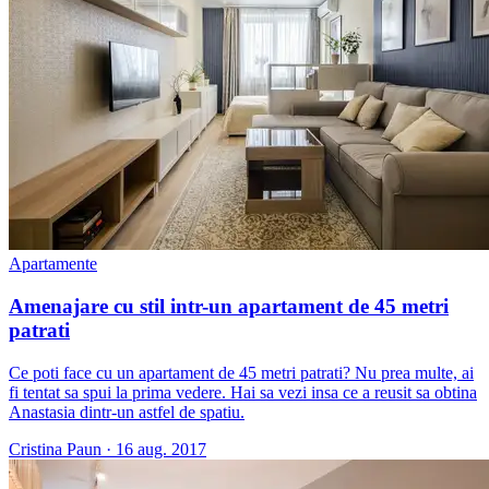
Apartamente
Amenajare cu stil intr-un apartament de 45 metri
patrati
Ce poti face cu un apartament de 45 metri patrati? Nu prea multe, ai
fi tentat sa spui la prima vedere. Hai sa vezi insa ce a reusit sa obtina
Anastasia dintr-un astfel de spatiu.
Cristina Paun
·
16 aug. 2017