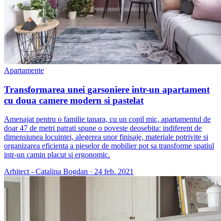
Apartamente
Transformarea unei garsoniere intr-un apartament
cu doua camere modern si pastelat
Amenajat pentru o familie tanara, cu un copil mic, apartamentul de
doar 47 de metri patrati spune o poveste deosebita: indiferent de
dimensiunea locuintei, alegerea unor finisaje, materiale potrivite si
organizarea eficienta a pieselor de mobilier pot sa transforme spatiul
intr-un camin placut si ergonomic.
Arhitect - Catalina Bogdan
·
24 feb. 2021