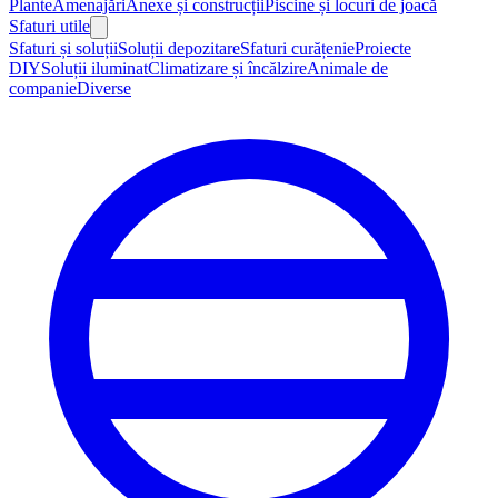
Plante
Amenajări
Anexe și construcții
Piscine și locuri de joacă
Sfaturi utile
Sfaturi și soluții
Soluții depozitare
Sfaturi curățenie
Proiecte
DIY
Soluții iluminat
Climatizare și încălzire
Animale de
companie
Diverse