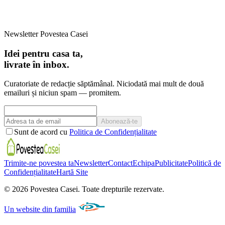
Newsletter Povestea Casei
Idei pentru casa ta,
livrate în inbox.
Curatoriate de redacție săptămânal. Niciodată mai mult de două
emailuri și niciun spam — promitem.
Abonează-te
Sunt de acord cu
Politica de Confidențialitate
Trimite-ne povestea ta
Newsletter
Contact
Echipa
Publicitate
Politică de
Confidențialitate
Hartă Site
©
2026
Povestea Casei.
Toate drepturile rezervate.
Un website din familia