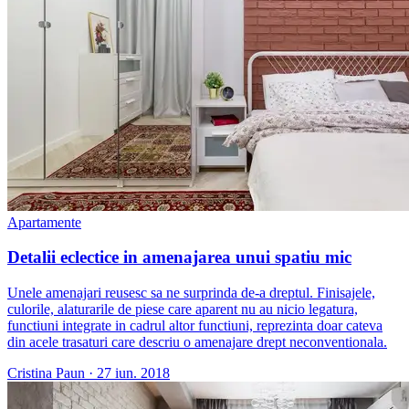
Apartamente
Detalii eclectice in amenajarea unui spatiu mic
Unele amenajari reusesc sa ne surprinda de-a dreptul. Finisajele,
culorile, alaturarile de piese care aparent nu au nicio legatura,
functiuni integrate in cadrul altor functiuni, reprezinta doar cateva
din acele trasaturi care descriu o amenajare drept neconventionala.
Cristina Paun
·
27 iun. 2018