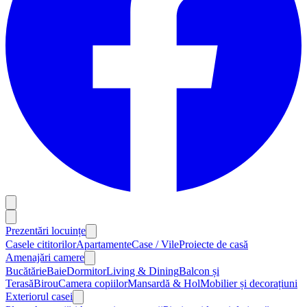
Prezentări locuințe
Casele cititorilor
Apartamente
Case / Vile
Proiecte de casă
Amenajări camere
Bucătărie
Baie
Dormitor
Living & Dining
Balcon și
Terasă
Birou
Camera copiilor
Mansardă & Hol
Mobilier și decorațiuni
Exteriorul casei