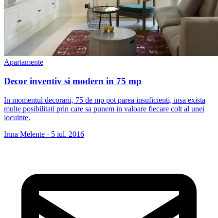
Apartamente
Decor inventiv si modern in 75 mp
In momentul decorarii, 75 de mp pot parea insuficienti, insa exista
multe posibilitati prin care sa punem in valoare fiecare colt al unei
locuinte.
Irina Melente
·
5 iul. 2016