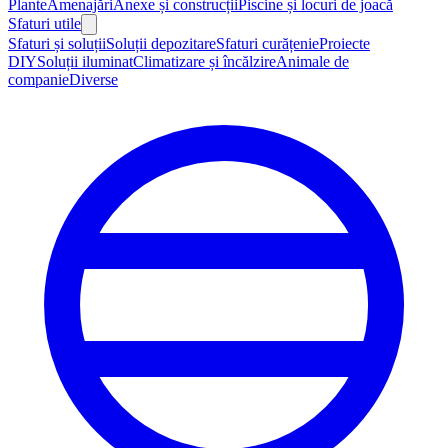
Plante
Amenajări
Anexe și construcții
Piscine și locuri de joacă
Sfaturi utile
Sfaturi și soluții
Soluții depozitare
Sfaturi curățenie
Proiecte
DIY
Soluții iluminat
Climatizare și încălzire
Animale de
companie
Diverse