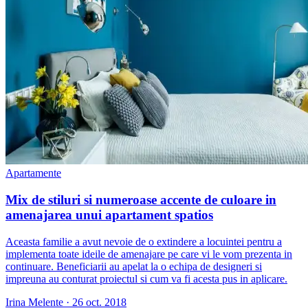
Apartamente
Mix de stiluri si numeroase accente de culoare in
amenajarea unui apartament spatios
Aceasta familie a avut nevoie de o extindere a locuintei pentru a
implementa toate ideile de amenajare pe care vi le vom prezenta in
continuare. Beneficiarii au apelat la o echipa de designeri si
impreuna au conturat proiectul si cum va fi acesta pus in aplicare.
Irina Melente
·
26 oct. 2018