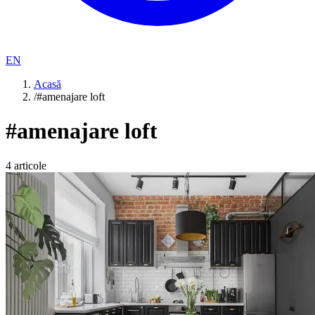
EN
Acasă
/
#amenajare loft
#
amenajare loft
4
articole