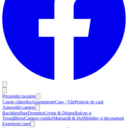
Prezentări locuințe
Casele cititorilor
Apartamente
Case / Vile
Proiecte de casă
Amenajări camere
Bucătărie
Baie
Dormitor
Living & Dining
Balcon și
Terasă
Birou
Camera copiilor
Mansardă & Hol
Mobilier și decorațiuni
Exteriorul casei