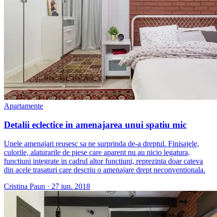
Apartamente
Detalii eclectice in amenajarea unui spatiu mic
Unele amenajari reusesc sa ne surprinda de-a dreptul. Finisajele,
culorile, alaturarile de piese care aparent nu au nicio legatura,
functiuni integrate in cadrul altor functiuni, reprezinta doar cateva
din acele trasaturi care descriu o amenajare drept neconventionala.
Cristina Paun
·
27 iun. 2018