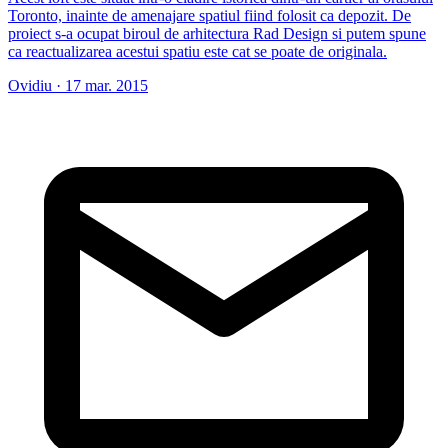
Toronto, inainte de amenajare spatiul fiind folosit ca depozit. De
proiect s-a ocupat biroul de arhitectura Rad Design si putem spune
ca reactualizarea acestui spatiu este cat se poate de originala.
Ovidiu
·
17 mar. 2015