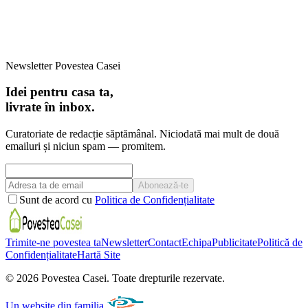
Newsletter Povestea Casei
Idei pentru casa ta,
livrate în inbox.
Curatoriate de redacție săptămânal. Niciodată mai mult de două
emailuri și niciun spam — promitem.
Abonează-te
Sunt de acord cu
Politica de Confidențialitate
Trimite-ne povestea ta
Newsletter
Contact
Echipa
Publicitate
Politică de
Confidențialitate
Hartă Site
©
2026
Povestea Casei.
Toate drepturile rezervate.
Un website din familia