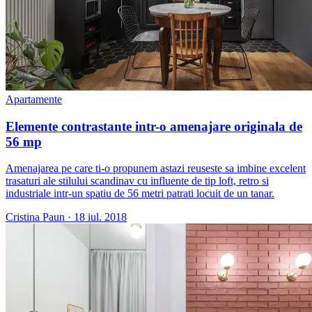
Apartamente
Elemente contrastante intr-o amenajare originala de
56 mp
Amenajarea pe care ti-o propunem astazi reuseste sa imbine excelent
trasaturi ale stilului scandinav cu influente de tip loft, retro si
industriale intr-un spatiu de 56 metri patrati locuit de un tanar.
Cristina Paun
·
18 iul. 2018