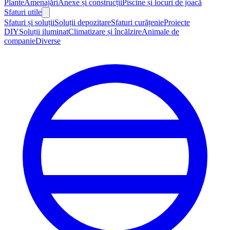
Plante
Amenajări
Anexe și construcții
Piscine și locuri de joacă
Sfaturi utile
Sfaturi și soluții
Soluții depozitare
Sfaturi curățenie
Proiecte
DIY
Soluții iluminat
Climatizare și încălzire
Animale de
companie
Diverse