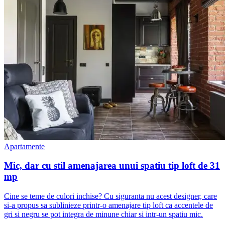
Apartamente
Mic, dar cu stil amenajarea unui spatiu tip loft de 31
mp
Cine se teme de culori inchise? Cu siguranta nu acest designer, care
si-a propus sa sublinieze printr-o amenajare tip loft ca accentele de
gri si negru se pot integra de minune chiar si intr-un spatiu mic.