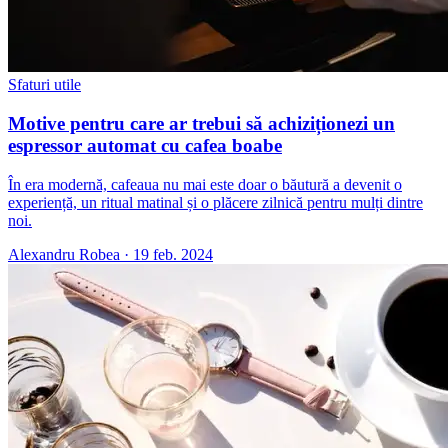
Sfaturi utile
Motive pentru care ar trebui să achiziționezi un
espressor automat cu cafea boabe
În era modernă, cafeaua nu mai este doar o băutură a devenit o
experiență, un ritual matinal și o plăcere zilnică pentru mulți dintre
noi.
Alexandru Robea
·
19 feb. 2024