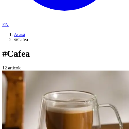
EN
Acasă
/
#Cafea
#
Cafea
12
articole