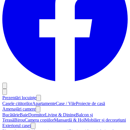
Prezentări locuințe
Casele cititorilor
Apartamente
Case / Vile
Proiecte de casă
Amenajări camere
Bucătărie
Baie
Dormitor
Living & Dining
Balcon și
Terasă
Birou
Camera copiilor
Mansardă & Hol
Mobilier și decorațiuni
Exteriorul casei