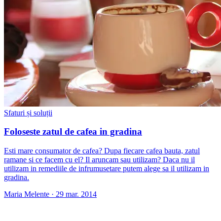
Sfaturi și soluții
Foloseste zatul de cafea in gradina
Esti mare consumator de cafea? Dupa fiecare cafea bauta, zatul
ramane si ce facem cu el? Il aruncam sau utilizam? Daca nu il
utilizam in remediile de infrumusetare putem alege sa il utilizam in
gradina.
Maria Melente
·
29 mar. 2014