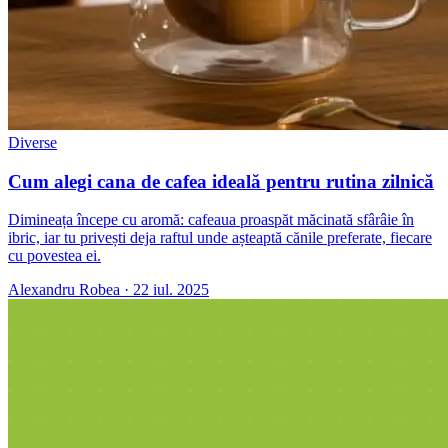
Diverse
Cum alegi cana de cafea ideală pentru rutina zilnică
Dimineața începe cu aromă: cafeaua proaspăt măcinată sfârâie în
ibric, iar tu privești deja raftul unde așteaptă cănile preferate, fiecare
cu povestea ei.
Alexandru Robea
·
22 iul. 2025