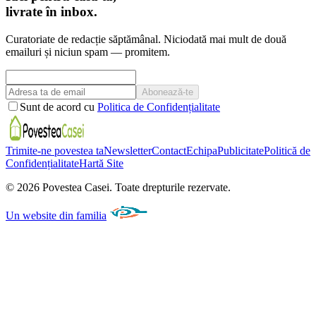
livrate în inbox.
Curatoriate de redacție săptămânal. Niciodată mai mult de două
emailuri și niciun spam — promitem.
Abonează-te
Sunt de acord cu
Politica de Confidențialitate
Trimite-ne povestea ta
Newsletter
Contact
Echipa
Publicitate
Politică de
Confidențialitate
Hartă Site
©
2026
Povestea Casei.
Toate drepturile rezervate.
Un website din familia