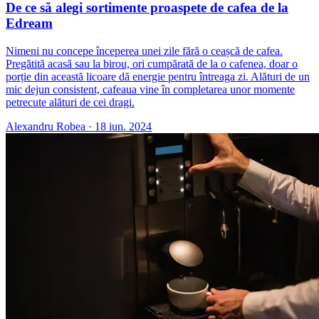
De ce să alegi sortimente proaspete de cafea de la
Edream
Nimeni nu concepe începerea unei zile fără o ceașcă de cafea.
Pregătită acasă sau la birou, ori cumpărată de la o cafenea, doar o
porție din această licoare dă energie pentru întreaga zi. Alături de un
mic dejun consistent, cafeaua vine în completarea unor momente
petrecute alături de cei dragi.
Alexandru Robea
·
18 iun. 2024