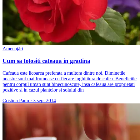
Amenajări
Cum sa folositi cafeaua in gradina
Cafeaua este licoarea preferata a multora dintre noi. Diminetile
noastre sunt mai frumoase cu fiecare inghititura de cafea. Beneficiile
pentru corpul uman sunt binecunoscute, insa cafeaua are proprietati
pozitive si in cazul plantelor si solului din
Cristina Paun
·
3 sep. 2014