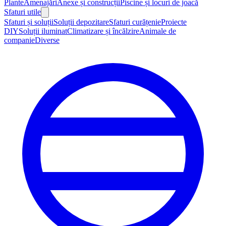
Plante
Amenajări
Anexe și construcții
Piscine și locuri de joacă
Sfaturi utile
Sfaturi și soluții
Soluții depozitare
Sfaturi curățenie
Proiecte
DIY
Soluții iluminat
Climatizare și încălzire
Animale de
companie
Diverse