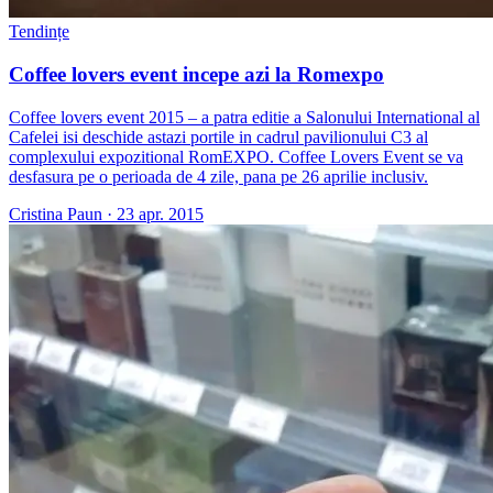
Tendințe
Coffee lovers event incepe azi la Romexpo
Coffee lovers event 2015 – a patra editie a Salonului International al
Cafelei isi deschide astazi portile in cadrul pavilionului C3 al
complexului expozitional RomEXPO. Coffee Lovers Event se va
desfasura pe o perioada de 4 zile, pana pe 26 aprilie inclusiv.
Cristina Paun
·
23 apr. 2015