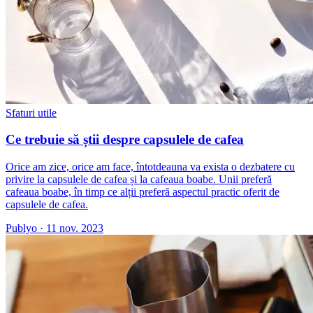
Sfaturi utile
Ce trebuie să știi despre capsulele de cafea
Orice am zice, orice am face, întotdeauna va exista o dezbatere cu
privire la capsulele de cafea și la cafeaua boabe. Unii preferă
cafeaua boabe, în timp ce alții preferă aspectul practic oferit de
capsulele de cafea.
Publyo
·
11 nov. 2023