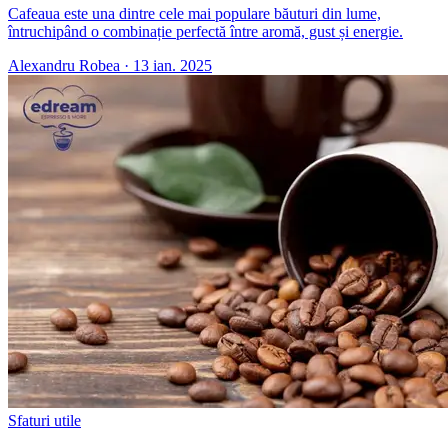
Cafeaua este una dintre cele mai populare băuturi din lume,
întruchipând o combinație perfectă între aromă, gust și energie.
Alexandru Robea
·
13 ian. 2025
Sfaturi utile