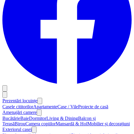
Prezentări locuințe
Casele cititorilor
Apartamente
Case / Vile
Proiecte de casă
Amenajări camere
Bucătărie
Baie
Dormitor
Living & Dining
Balcon și
Terasă
Birou
Camera copiilor
Mansardă & Hol
Mobilier și decorațiuni
Exteriorul casei