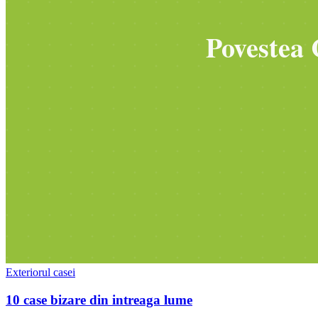
Exteriorul casei
10 case bizare din intreaga lume