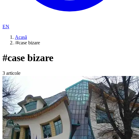
EN
Acasă
/
#case bizare
#
case bizare
3
articole