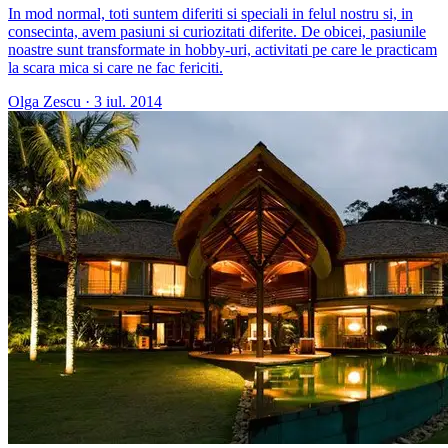
In mod normal, toti suntem diferiti si speciali in felul nostru si, in
consecinta, avem pasiuni si curiozitati diferite. De obicei, pasiunile
noastre sunt transformate in hobby-uri, activitati pe care le practicam
la scara mica si care ne fac fericiti.
Olga Zescu
·
3 iul. 2014