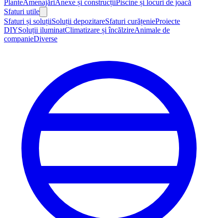
Plante
Amenajări
Anexe și construcții
Piscine și locuri de joacă
Sfaturi utile
Sfaturi și soluții
Soluții depozitare
Sfaturi curățenie
Proiecte
DIY
Soluții iluminat
Climatizare și încălzire
Animale de
companie
Diverse