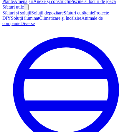
Plante
Amenajări
Anexe și construcții
Piscine și locuri de joacă
Sfaturi utile
Sfaturi și soluții
Soluții depozitare
Sfaturi curățenie
Proiecte
DIY
Soluții iluminat
Climatizare și încălzire
Animale de
companie
Diverse