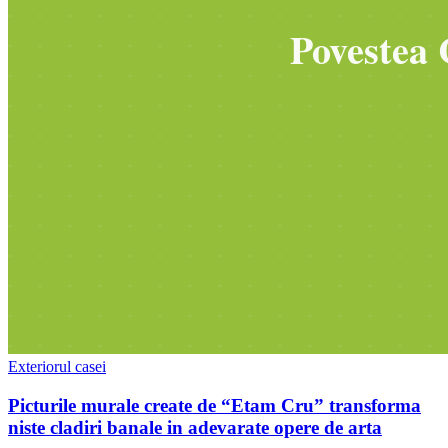
Exteriorul casei
Picturile murale create de “Etam Cru” transforma
niste cladiri banale in adevarate opere de arta