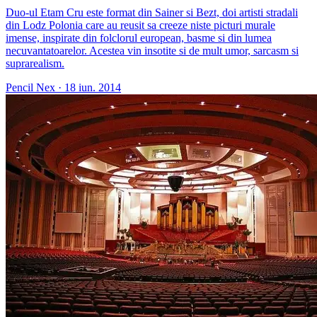
Duo-ul Etam Cru este format din Sainer si Bezt, doi artisti stradali
din Lodz Polonia care au reusit sa creeze niste picturi murale
imense, inspirate din folclorul european, basme si din lumea
necuvantatoarelor. Acestea vin insotite si de mult umor, sarcasm si
suprarealism.
Pencil Nex
·
18 iun. 2014