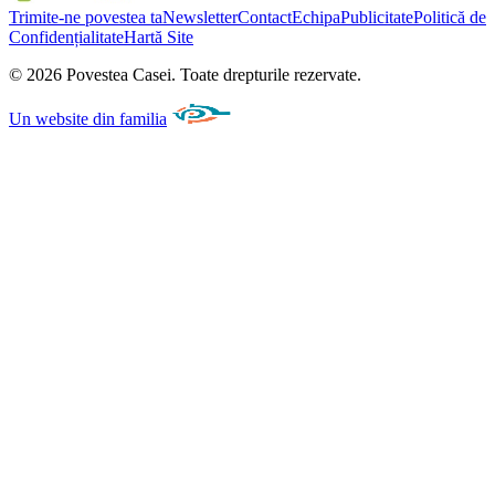
Trimite-ne povestea ta
Newsletter
Contact
Echipa
Publicitate
Politică de
Confidențialitate
Hartă Site
©
2026
Povestea Casei.
Toate drepturile rezervate.
Un website din familia