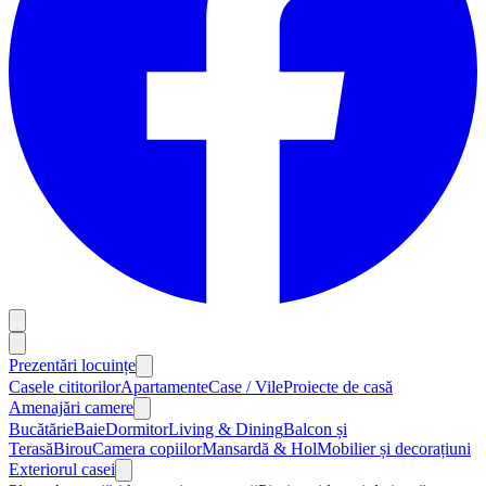
Prezentări locuințe
Casele cititorilor
Apartamente
Case / Vile
Proiecte de casă
Amenajări camere
Bucătărie
Baie
Dormitor
Living & Dining
Balcon și
Terasă
Birou
Camera copiilor
Mansardă & Hol
Mobilier și decorațiuni
Exteriorul casei