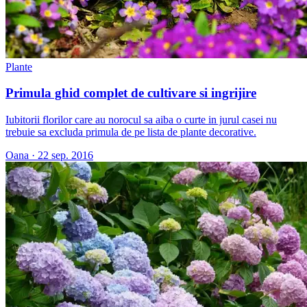
Plante
Primula ghid complet de cultivare si ingrijire
Iubitorii florilor care au norocul sa aiba o curte in jurul casei nu
trebuie sa excluda primula de pe lista de plante decorative.
Oana
·
22 sep. 2016