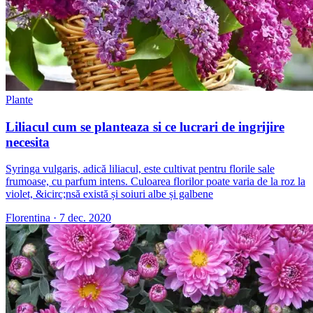
Plante
Liliacul cum se planteaza si ce lucrari de ingrijire
necesita
Syringa vulgaris, adică liliacul, este cultivat pentru florile sale
frumoase, cu parfum intens. Culoarea florilor poate varia de la roz la
violet, &icirc;nsă există și soiuri albe și galbene
Florentina
·
7 dec. 2020