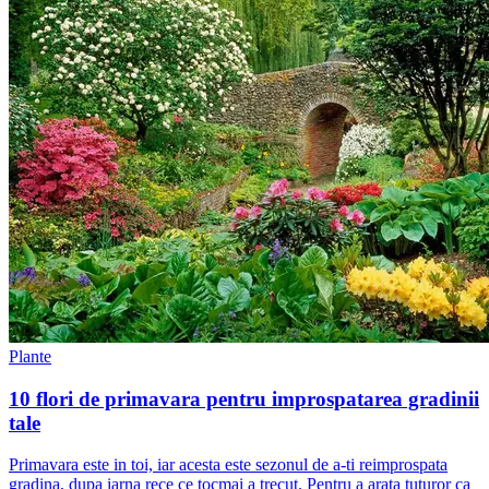
Plante
10 flori de primavara pentru improspatarea gradinii
tale
Primavara este in toi, iar acesta este sezonul de a-ti reimprospata
gradina, dupa iarna rece ce tocmai a trecut. Pentru a arata tuturor ca