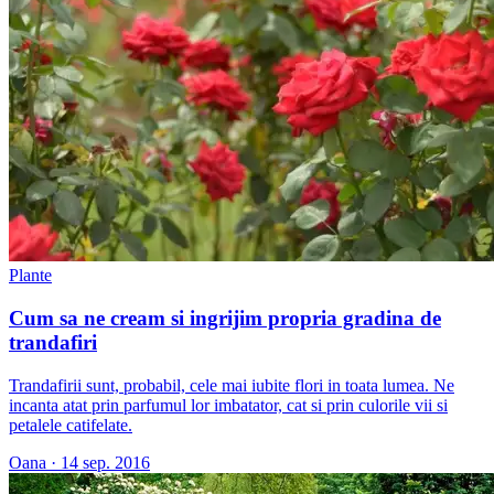
Plante
Cum sa ne cream si ingrijim propria gradina de
trandafiri
Trandafirii sunt, probabil, cele mai iubite flori in toata lumea. Ne
incanta atat prin parfumul lor imbatator, cat si prin culorile vii si
petalele catifelate.
Oana
·
14 sep. 2016