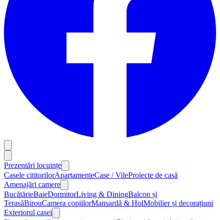
Prezentări locuințe
Casele cititorilor
Apartamente
Case / Vile
Proiecte de casă
Amenajări camere
Bucătărie
Baie
Dormitor
Living & Dining
Balcon și
Terasă
Birou
Camera copiilor
Mansardă & Hol
Mobilier și decorațiuni
Exteriorul casei