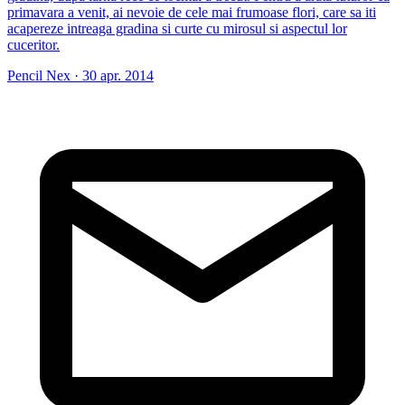
primavara a venit, ai nevoie de cele mai frumoase flori, care sa iti
acapereze intreaga gradina si curte cu mirosul si aspectul lor
cuceritor.
Pencil Nex
·
30 apr. 2014