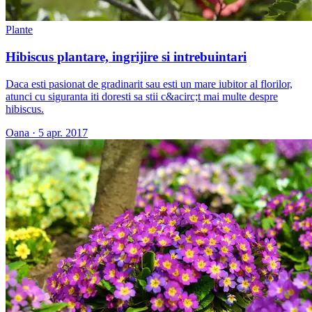
Plante
Hibiscus plantare, ingrijire si intrebuintari
Daca esti pasionat de gradinarit sau esti un mare iubitor al florilor,
atunci cu siguranta iti doresti sa stii c&acirc;t mai multe despre
hibiscus.
Oana
·
5 apr. 2017