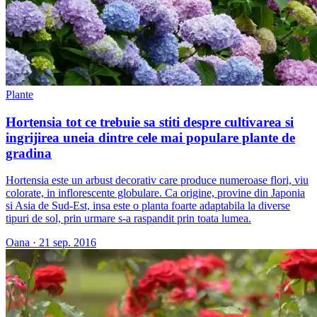
Plante
Hortensia tot ce trebuie sa stiti despre cultivarea si
ingrijirea uneia dintre cele mai populare plante de
gradina
​Hortensia este un arbust decorativ care produce numeroase flori, viu
colorate, in inflorescente globulare. Ca origine, provine din Japonia
si Asia de Sud-Est, insa este o planta foarte adaptabila la diverse
tipuri de sol, prin urmare s-a raspandit prin toata lumea.
Oana
·
21 sep. 2016