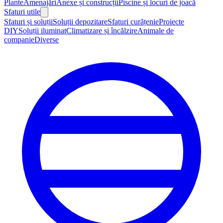
Plante
Amenajări
Anexe și construcții
Piscine și locuri de joacă
Sfaturi utile
Sfaturi și soluții
Soluții depozitare
Sfaturi curățenie
Proiecte
DIY
Soluții iluminat
Climatizare și încălzire
Animale de
companie
Diverse