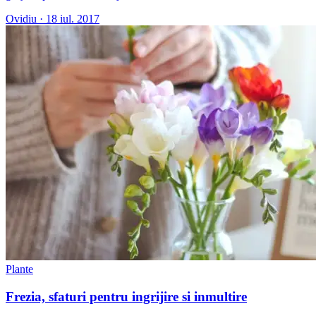
Ovidiu
·
18 iul. 2017
Plante
Frezia, sfaturi pentru ingrijire si inmultire