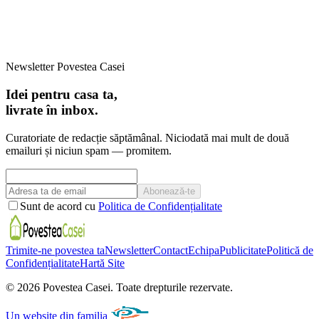
Newsletter Povestea Casei
Idei pentru casa ta,
livrate în inbox.
Curatoriate de redacție săptămânal. Niciodată mai mult de două
emailuri și niciun spam — promitem.
Abonează-te
Sunt de acord cu
Politica de Confidențialitate
Trimite-ne povestea ta
Newsletter
Contact
Echipa
Publicitate
Politică de
Confidențialitate
Hartă Site
©
2026
Povestea Casei.
Toate drepturile rezervate.
Un website din familia