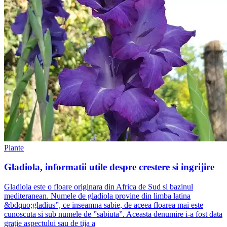
Plante
Gladiola, informatii utile despre crestere si ingrijire
Gladiola este o floare originara din Africa de Sud si bazinul
mediteranean. Numele de gladiola provine din limba latina
&bdquo;gladius”, ce inseamna sabie, de aceea floarea mai este
cunoscuta si sub numele de ”sabiuta”. Aceasta denumire i-a fost data
graţie aspectului sau de tija a