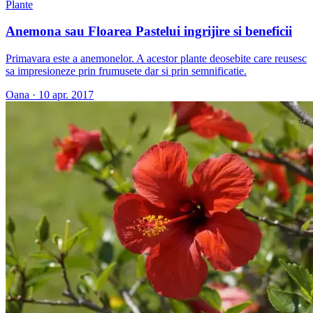
Plante
Anemona sau Floarea Pastelui ingrijire si beneficii
Primavara este a anemonelor. A acestor plante deosebite care reusesc
sa impresioneze prin frumusete dar si prin semnificatie.
Oana
·
10 apr. 2017