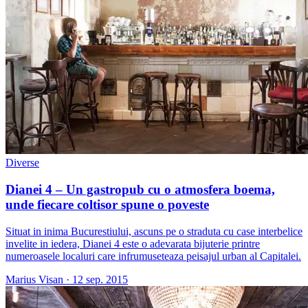
Diverse
Dianei 4 – Un gastropub cu o atmosfera boema,
unde fiecare coltisor spune o poveste
Situat in inima Bucurestiului, ascuns pe o straduta cu case interbelice
invelite in iedera, Dianei 4 este o adevarata bijuterie printre
numeroasele localuri care infrumuseteaza peisajul urban al Capitalei.
Marius Visan
·
12 sep. 2015