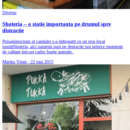
Diverse
Shoteria – o statie importanta pe drumul spre
distractie
Peisajulnocturn al capitalei s-a imbogatit cu un nou local
numitShoteria, aici oamenii pusi pe distractie pot petrece momente
de calitate intr-un cadru foarte autentic.
Marius Visan
·
22 mai 2015