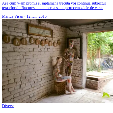
Asa cum v-am promis si saptamana trecuta voi continua subiectul
teraselor dinBucurestiunde merita sa ne petrecem zilele de vara.
Marius Visan
·
12 iun. 2015
Diverse