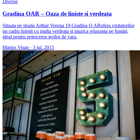
Diverse
Gradina OAR – Oaza de liniste si verdeata
Situata pe strada Arthur Verona 19,Gradina O ARofera vizitatorilor
un cadru linistit cu multa verdeata si muzica relaxanta pe fundal,
ideal pentru petrecerea serilor de vara.
Marius Visan
·
3 iul. 2015