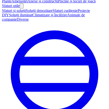
Plante
Amenajări
Anexe și construcții
Piscine și locuri de joacă
Sfaturi utile
Sfaturi și soluții
Soluții depozitare
Sfaturi curățenie
Proiecte
DIY
Soluții iluminat
Climatizare și încălzire
Animale de
companie
Diverse