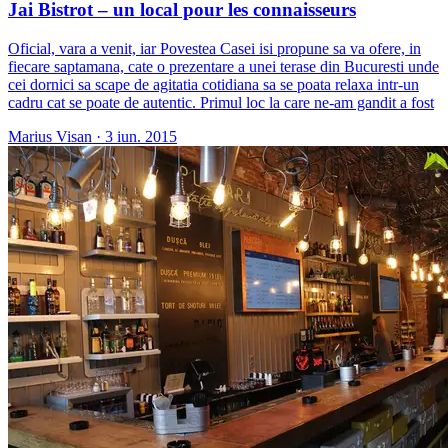
Jai Bistrot – un local pour les connaisseurs
Oficial, vara a venit, iar Povestea Casei isi propune sa va ofere, in
fiecare saptamana, cate o prezentare a unei terase din Bucuresti unde
cei dornici sa scape de agitatia cotidiana sa se poata relaxa intr-un
cadru cat se poate de autentic. Primul loc la care ne-am gandit a fost
Marius Visan
·
3 iun. 2015