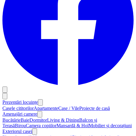
Prezentări locuințe
Casele cititorilor
Apartamente
Case / Vile
Proiecte de casă
Amenajări camere
Bucătărie
Baie
Dormitor
Living & Dining
Balcon și
Terasă
Birou
Camera copiilor
Mansardă & Hol
Mobilier și decorațiuni
Exteriorul casei