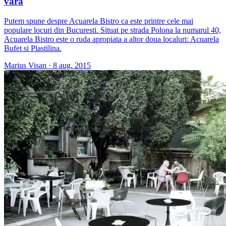
vara
Putem spune despre Acuarela Bistro ca este printre cele mai
populare locuri din Bucuresti. Situat pe strada Polona la numarul 40,
Acuarela Bistro este o ruda apropiata a altor doua localuri: Acuarela
Bufet si Plastilina.
Marius Visan
·
8 aug. 2015