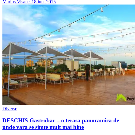
Marius Visan
·
18 iun. 2015
Diverse
DESCHIS Gastrobar – o terasa panoramica de
unde vara se simte mult mai bine