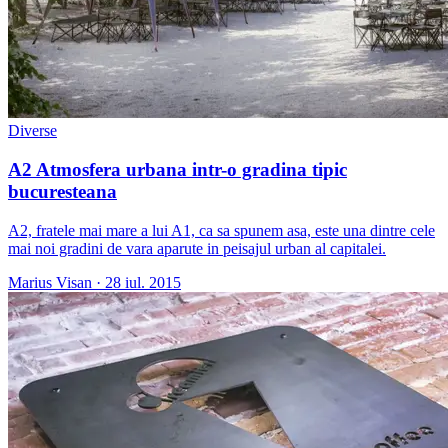
Diverse
A2 Atmosfera urbana intr-o gradina tipic
bucuresteana
A2, fratele mai mare a lui A1, ca sa spunem asa, este una dintre cele
mai noi gradini de vara aparute in peisajul urban al capitalei.
Marius Visan
·
28 iul. 2015