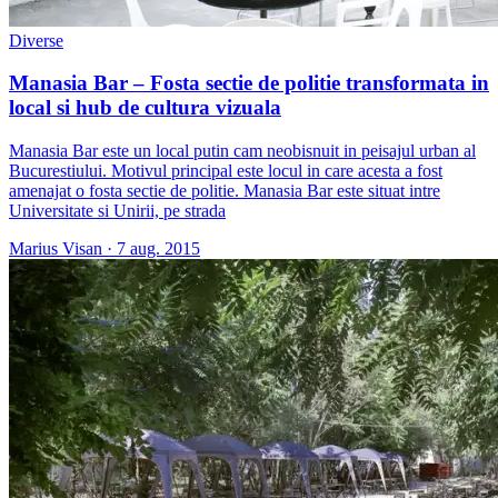
Diverse
Manasia Bar – Fosta sectie de politie transformata in
local si hub de cultura vizuala
Manasia Bar este un local putin cam neobisnuit in peisajul urban al
Bucurestiului. Motivul principal este locul in care acesta a fost
amenajat o fosta sectie de politie. Manasia Bar este situat intre
Universitate si Unirii, pe strada
Marius Visan
·
7 aug. 2015