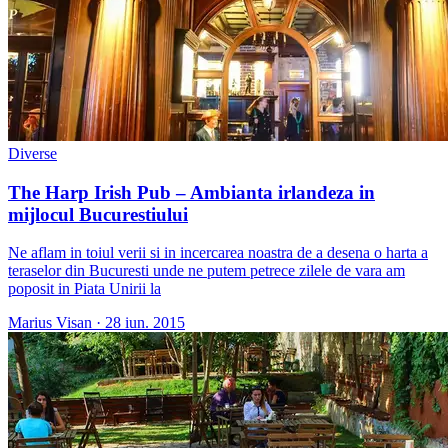
Diverse
The Harp Irish Pub – Ambianta irlandeza in
mijlocul Bucurestiului
Ne aflam in toiul verii si in incercarea noastra de a desena o harta a
teraselor din Bucuresti unde ne putem petrece zilele de vara am
poposit in Piata Unirii la
Marius Visan
·
28 iun. 2015