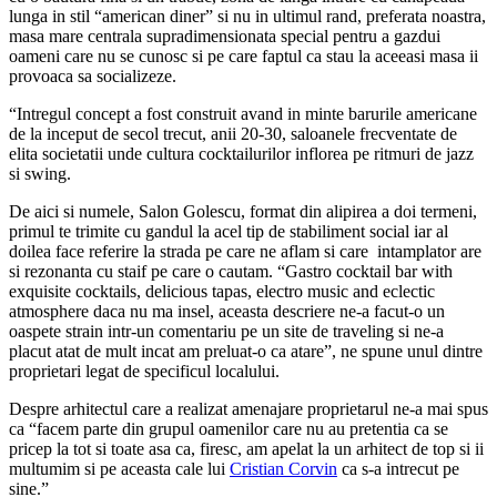
lunga in stil “american diner” si nu in ultimul rand, preferata noastra,
masa mare centrala supradimensionata special pentru a gazdui
oameni care nu se cunosc si pe care faptul ca stau la aceeasi masa ii
provoaca sa socializeze.
“Intregul concept a fost construit avand in minte barurile americane
de la inceput de secol trecut, anii 20-30, saloanele frecventate de
elita societatii unde cultura cocktailurilor inflorea pe ritmuri de jazz
si swing.
De aici si numele, Salon Golescu, format din alipirea a doi termeni,
primul te trimite cu gandul la acel tip de stabiliment social iar al
doilea face referire la strada pe care ne aflam si care intamplator are
si rezonanta cu staif pe care o cautam. “Gastro cocktail bar with
exquisite cocktails, delicious tapas, electro music and eclectic
atmosphere daca nu ma insel, aceasta descriere ne-a facut-o un
oaspete strain intr-un comentariu pe un site de traveling si ne-a
placut atat de mult incat am preluat-o ca atare”, ne spune unul dintre
proprietari legat de specificul localului.
Despre arhitectul care a realizat amenajare proprietarul ne-a mai spus
ca “facem parte din grupul oamenilor care nu au pretentia ca se
pricep la tot si toate asa ca, firesc, am apelat la un arhitect de top si ii
multumim si pe aceasta cale lui
Cristian Corvin
ca s-a intrecut pe
sine.”