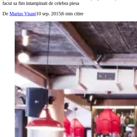
facut sa fim intampinati de celebra piesa
De
Marius Visan
|
10 sep. 2015
|
6
min citire