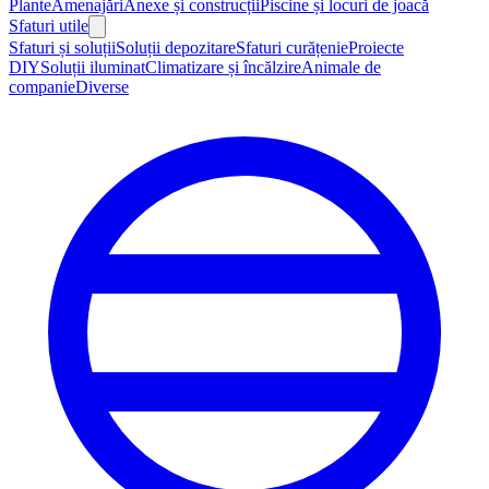
Plante
Amenajări
Anexe și construcții
Piscine și locuri de joacă
Sfaturi utile
Sfaturi și soluții
Soluții depozitare
Sfaturi curățenie
Proiecte
DIY
Soluții iluminat
Climatizare și încălzire
Animale de
companie
Diverse