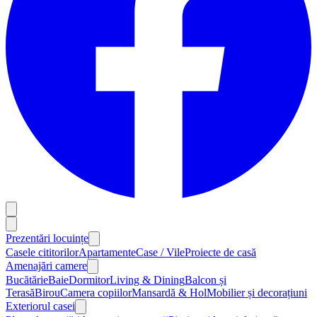
Prezentări locuințe
Casele cititorilor
Apartamente
Case / Vile
Proiecte de casă
Amenajări camere
Bucătărie
Baie
Dormitor
Living & Dining
Balcon și
Terasă
Birou
Camera copiilor
Mansardă & Hol
Mobilier și decorațiuni
Exteriorul casei