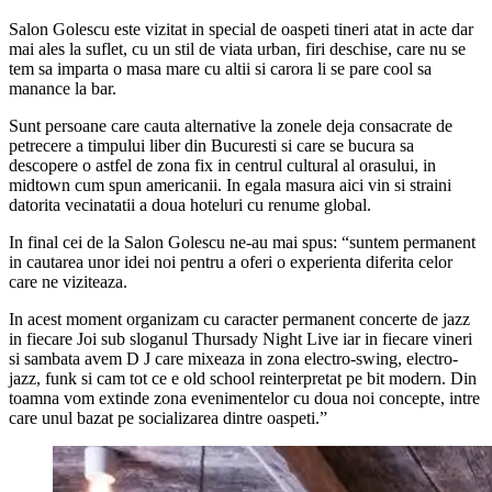
Salon Golescu este vizitat in special de oaspeti tineri atat in acte dar
mai ales la suflet, cu un stil de viata urban, firi deschise, care nu se
tem sa imparta o masa mare cu altii si carora li se pare cool sa
manance la bar.
Sunt persoane care cauta alternative la zonele deja consacrate de
petrecere a timpului liber din Bucuresti si care se bucura sa
descopere o astfel de zona fix in centrul cultural al orasului, in
midtown cum spun americanii. In egala masura aici vin si straini
datorita vecinatatii a doua hoteluri cu renume global.
In final cei de la Salon Golescu ne-au mai spus: “suntem permanent
in cautarea unor idei noi pentru a oferi o experienta diferita celor
care ne viziteaza.
In acest moment organizam cu caracter permanent concerte de jazz
in fiecare Joi sub sloganul Thursady Night Live iar in fiecare vineri
si sambata avem D J care mixeaza in zona electro-swing, electro-
jazz, funk si cam tot ce e old school reinterpretat pe bit modern. Din
toamna vom extinde zona evenimentelor cu doua noi concepte, intre
care unul bazat pe socializarea dintre oaspeti.”