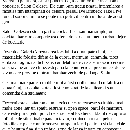
Mergand pe filiera, ca sa spunem asa, localurilor fine recent am
poposit si Salon Golescu. De cum i-am trecut pragul intamplarea a
facut sa fim intampinati de celebra piesaDave Brubeck Take Five,
fundal sonor cum nu se poate mai potrivit pentru un local de acest
gen.
Salon Golescu este un gastro-cocktail-bar sau mai simplu, un
cocktail bar care completeaza oferta de bar cu un meniu urban, lejer
de bucatarie.
Deschide GaleriaAmenajarea localului a durat patru luni, iar
materialele folosite difera de la cupru, marmura, caramida, tapet
embosat, oglinzi antichizate, candelabru de cristale, mozaic ceramic
si paravane antice chinezesti pana la lemn reciclat precum cel de pe
tavan care provine dintr-un hambar vechi de pa langa Sibiu.
Cea mai mare parte a mobilerului a fost confectionat la o fabrica de
langa Cluj, iar o alta parte a fost cumparat de la anticariat sau
comandat din strainatate.
Decorul este cu siguranta unul eclectic care reuseste sa imbine mai
multe zone intr-un spatiu restrans si open space: barul de marmura
care este principalul punct de atractie al locatiei cu blatul de cupru si
rafturile de sticle inalte pana in tavan, semineul cu canapelele si
fotoliile de piele care formeaza un spatiu ideal pentru a sta la taclale
cu o bautura fina si un trabuc, zona de langa intrare cu canapeaua