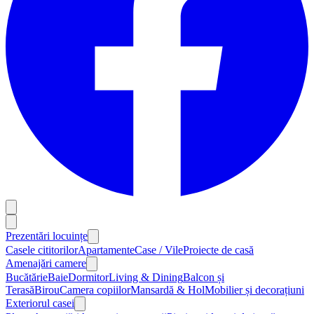
Prezentări locuințe
Casele cititorilor
Apartamente
Case / Vile
Proiecte de casă
Amenajări camere
Bucătărie
Baie
Dormitor
Living & Dining
Balcon și
Terasă
Birou
Camera copiilor
Mansardă & Hol
Mobilier și decorațiuni
Exteriorul casei