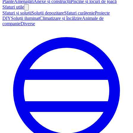
Plante
Amenajări
Anexe și construcții
Piscine și locuri de joacă
Sfaturi utile
Sfaturi și soluții
Soluții depozitare
Sfaturi curățenie
Proiecte
DIY
Soluții iluminat
Climatizare și încălzire
Animale de
companie
Diverse