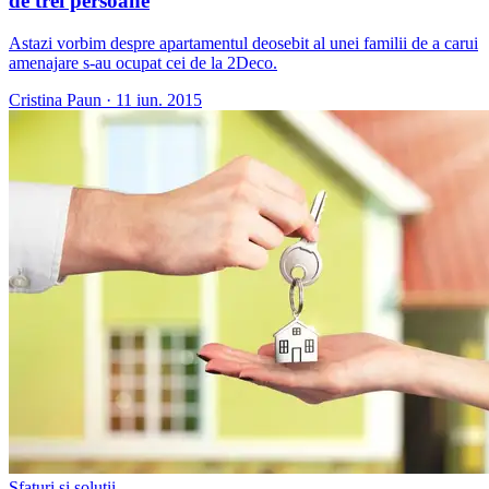
de trei persoane
Astazi vorbim despre apartamentul deosebit al unei familii de a carui
amenajare s-au ocupat cei de la 2Deco.
Cristina Paun
·
11 iun. 2015
Sfaturi și soluții