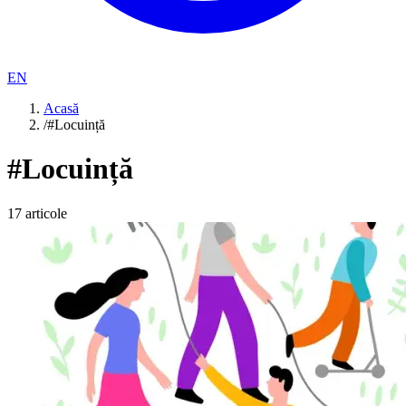
EN
Acasă
/
#Locuință
#
Locuință
17
articole