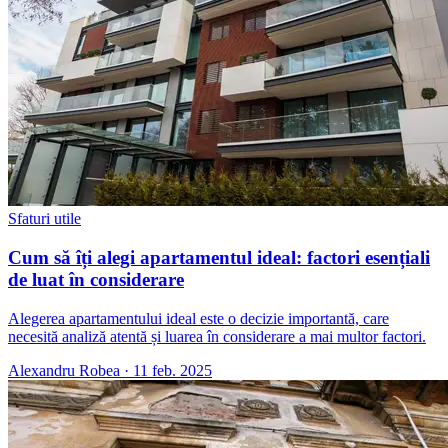
Sfaturi utile
Cum să îți alegi apartamentul ideal: factori esențiali
de luat în considerare
Alegerea apartamentului ideal este o decizie importantă, care
necesită analiză atentă și luarea în considerare a mai multor factori.
Alexandru Robea
·
11 feb. 2025