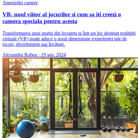
Amenajări camere
VR, noul viitor al jocurilor si cum sa iti creezi o
camera speciala pentru acesta
Transformarea unui spațiu din locuința ta într-un loc destinat realității
virtuale (VR) poate aduce o nouă dimensiune experienței tale de
jocuri, divertisment sau învățare.
Alexandru Robea
·
19 sep. 2024