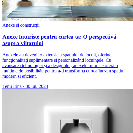
Anexe și construcții
Anexe futuriste pentru curtea ta: O perspectivă
asupra viitorului
Anexele au devenit o extensie a spațiului de locuit, oferind
funcționalități suplimentare și personalizând locuințele. Cu
avansarea tehnologiei și a designului, anexele futuriste oferă o
mulțime de posibilități pentru a-ți transforma curtea într-un spațiu
modern și eficient.
Tenu Irina
·
30 iul. 2024