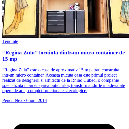
Tendințe
“Regina Zulu” locuinta dintr-un micro container de
15 mp
“Regina Zulu” este o casa de aproximativ 15 m patrati construita
intr-un micro container. Aceasta micuta casa este primul proiect
realizat de designerii si arhitectii de la Rhino Cubed, o companie
specializata in amenajarea buticurilor, transformandu-le in adevarate
opere de arta, complet functionale si ecologice.
Pencil Nex
·
6 iun. 2014