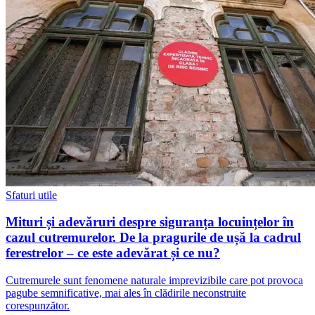
Sfaturi utile
Mituri și adevăruri despre siguranța locuințelor în
cazul cutremurelor. De la pragurile de ușă la cadrul
ferestrelor – ce este adevărat și ce nu?
Cutremurele sunt fenomene naturale imprevizibile care pot provoca
pagube semnificative, mai ales în clădirile neconstruite
corespunzător.