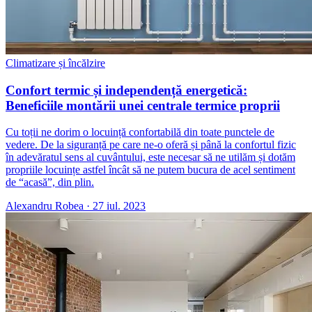
Climatizare și încălzire
Confort termic și independență energetică:
Beneficiile montării unei centrale termice proprii
Cu toții ne dorim o locuință confortabilă din toate punctele de
vedere. De la siguranță pe care ne-o oferă și până la confortul fizic
în adevăratul sens al cuvântului, este necesar să ne utilăm și dotăm
propriile locuințe astfel încât să ne putem bucura de acel sentiment
de “acasă”, din plin.
Alexandru Robea
·
27 iul. 2023