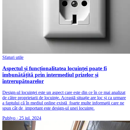
Sfaturi utile
Aspectul și funcționalitatea locuinței poate fi
îmbunătățită prin intermediul prizelor și
întrerupătoarelor
Design-ul locuinței este un aspect care este din ce în ce mai analizat
de către proprietarii de locuințe. Această situație are loc și ca urmare
a faptului că în mediul online există foarte multe informații care ne
spun cât de important este design-ul unei locuințe.
Publyo
·
25 iul. 2024