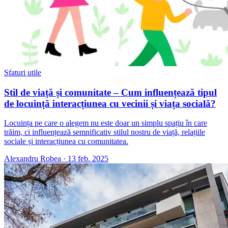
Sfaturi utile
Stil de viață și comunitate – Cum influențează tipul
de locuință interacțiunea cu vecinii și viața socială?
Locuința pe care o alegem nu este doar un simplu spațiu în care
trăim, ci influențează semnificativ stilul nostru de viață, relațiile
sociale și interacțiunea cu comunitatea.
Alexandru Robea
·
13 feb. 2025