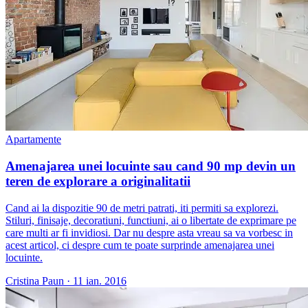
Apartamente
Amenajarea unei locuinte sau cand 90 mp devin un
teren de explorare a originalitatii
Cand ai la dispozitie 90 de metri patrati, iti permiti sa explorezi.
Stiluri, finisaje, decoratiuni, functiuni, ai o libertate de exprimare pe
care multi ar fi invidiosi. Dar nu despre asta vreau sa va vorbesc in
acest articol, ci despre cum te poate surprinde amenajarea unei
locuinte.
Cristina Paun
·
11 ian. 2016