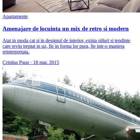
Apartamente
Amenajare de locuinta un mix de retro si modern
Atat in moda cat si in designul de interior, exista stiluri si tendinte
care revin treptat in uz, fie in forma lor pura, fie intr-o maniera
reinterpretata.
Cristina Paun
·
18 mar. 2015