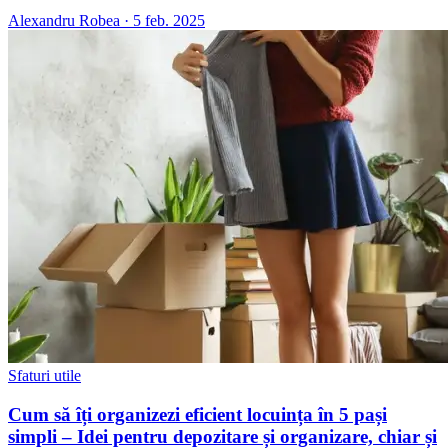
Alexandru Robea
·
5 feb. 2025
Sfaturi utile
Cum să îți organizezi eficient locuința în 5 pași
simpli – Idei pentru depozitare și organizare, chiar și