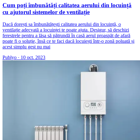
Cum poți îmbunătăți calitatea aerului din locuință
cu ajutorul sistemelor de ventilație
Dacă dorești sa îmbunătățești calitatea aerului din locuință, o
ventilație adecvată a locuinței te poate ajuta. Desigur, să deschizi
ferestrele pentru a lăsa să pătrundă în casă aerul proaspăt de afară
poate fi o soluție, însă ce te faci dacă locuiești într-o zonă poluată și
acest simplu gest nu mai
Publyo
·
10 oct. 2023