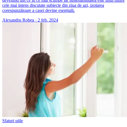
devenind din ce în ce mai scumpe iar sustenabilitatea este unul dintre
cele mai intens discutate subiecte din ziua de azi, izolarea
corespunzătoare a casei devine esențială.
Alexandru Robea
·
2 feb. 2024
Sfaturi utile