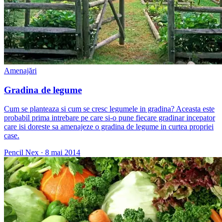
Amenajări
Gradina de legume
Cum se planteaza si cum se cresc legumele in gradina? Aceasta este
probabil prima intrebare pe care si-o pune fiecare gradinar incepator
care isi doreste sa amenajeze o gradina de legume in curtea propriei
case.
Pencil Nex
·
8 mai 2014