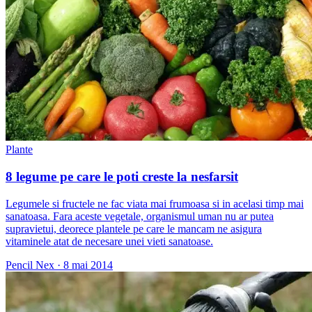
Plante
8 legume pe care le poti creste la nesfarsit
Legumele si fructele ne fac viata mai frumoasa si in acelasi timp mai
sanatoasa. Fara aceste vegetale, organismul uman nu ar putea
supravietui, deorece plantele pe care le mancam ne asigura
vitaminele atat de necesare unei vieti sanatoase.
Pencil Nex
·
8 mai 2014