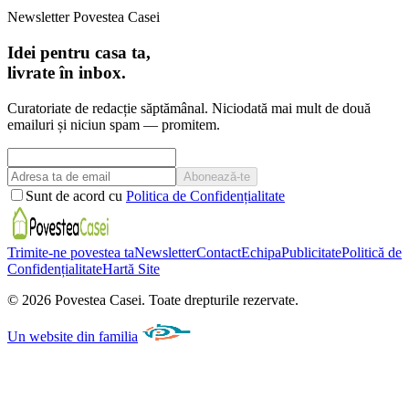
Newsletter Povestea Casei
Idei pentru casa ta,
livrate în inbox.
Curatoriate de redacție săptămânal. Niciodată mai mult de două
emailuri și niciun spam — promitem.
Abonează-te
Sunt de acord cu
Politica de Confidențialitate
Trimite-ne povestea ta
Newsletter
Contact
Echipa
Publicitate
Politică de
Confidențialitate
Hartă Site
©
2026
Povestea Casei.
Toate drepturile rezervate.
Un website din familia