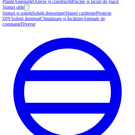
Plante
Amenajări
Anexe și construcții
Piscine și locuri de joacă
Sfaturi utile
Sfaturi și soluții
Soluții depozitare
Sfaturi curățenie
Proiecte
DIY
Soluții iluminat
Climatizare și încălzire
Animale de
companie
Diverse