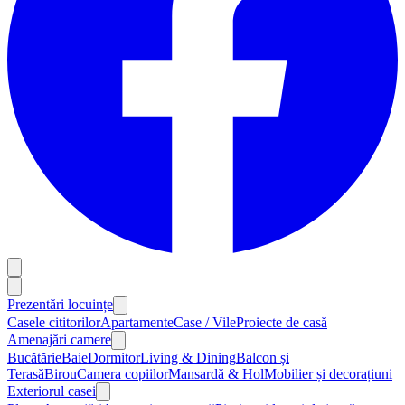
Prezentări locuințe
Casele cititorilor
Apartamente
Case / Vile
Proiecte de casă
Amenajări camere
Bucătărie
Baie
Dormitor
Living & Dining
Balcon și
Terasă
Birou
Camera copiilor
Mansardă & Hol
Mobilier și decorațiuni
Exteriorul casei