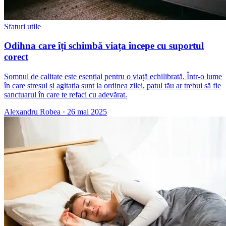
Sfaturi utile
Odihna care îți schimbă viața începe cu suportul
corect
Somnul de calitate este esențial pentru o viață echilibrată. Într-o lume
în care stresul și agitația sunt la ordinea zilei, patul tău ar trebui să fie
sanctuarul în care te refaci cu adevărat.
Alexandru Robea
·
26 mai 2025