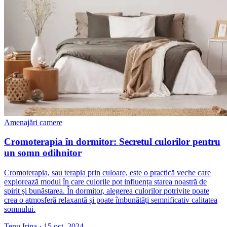
Amenajări camere
Cromoterapia în dormitor: Secretul culorilor pentru
un somn odihnitor
Cromoterapia, sau terapia prin culoare, este o practică veche care
explorează modul în care culorile pot influența starea noastră de
spirit și bunăstarea. În dormitor, alegerea culorilor potrivite poate
crea o atmosferă relaxantă și poate îmbunătăți semnificativ calitatea
somnului.
Tenu Irina
·
15 oct. 2024