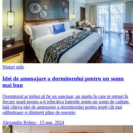
Sfaturi utile
Idei de amenajare a dormitorului pentru un somn
mai bun
Dormitorul ar trebui să fie un sanctuar, un spațiu în care te retragi în
fiecare seară pentru a-ți reîncărca bateriile printr-un somn de calitate.
Iată câteva idei de amenajare a dormitorului pentru nopți cât mai
odihnitoare și dimineți pline de energie:
Alexandru Robea
·
15 aug. 2024