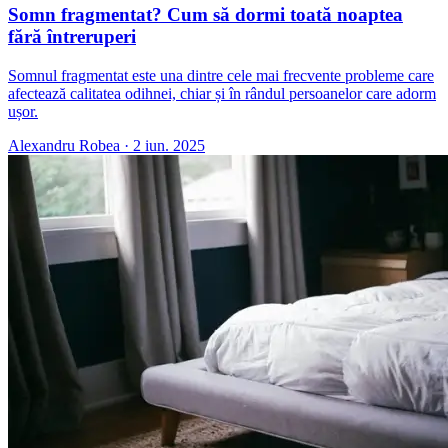
Somn fragmentat? Cum să dormi toată noaptea
fără întreruperi
Somnul fragmentat este una dintre cele mai frecvente probleme care
afectează calitatea odihnei, chiar și în rândul persoanelor care adorm
ușor.
Alexandru Robea
·
2 iun. 2025