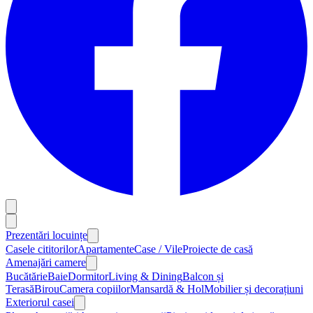
Prezentări locuințe
Casele cititorilor
Apartamente
Case / Vile
Proiecte de casă
Amenajări camere
Bucătărie
Baie
Dormitor
Living & Dining
Balcon și
Terasă
Birou
Camera copiilor
Mansardă & Hol
Mobilier și decorațiuni
Exteriorul casei