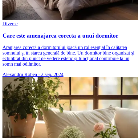
Diverse
Care este amenajarea corecta a unui dormitor
Aranjarea corectă a dormitorului joacă un rol esențial în calitatea
somnului și în starea generală de bine. Un dormitor bine organizat și
echilibrat din punct de vedere estetic și funcțional contribuie la un
somn mai odihnitor.
Alexandru Robea
·
2 sep. 2024