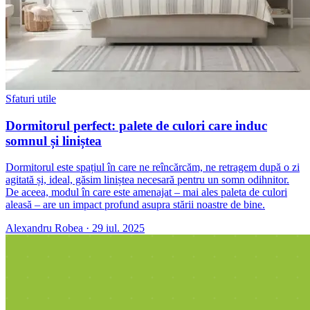
Sfaturi utile
Dormitorul perfect: palete de culori care induc
somnul și liniștea
Dormitorul este spațiul în care ne reîncărcăm, ne retragem după o zi
agitată și, ideal, găsim liniștea necesară pentru un somn odihnitor.
De aceea, modul în care este amenajat – mai ales paleta de culori
aleasă – are un impact profund asupra stării noastre de bine.
Alexandru Robea
·
29 iul. 2025