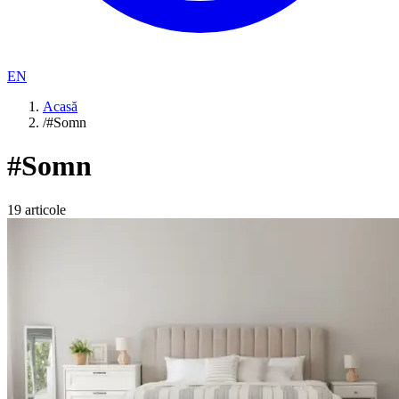
EN
Acasă
/
#Somn
#
Somn
19
articole