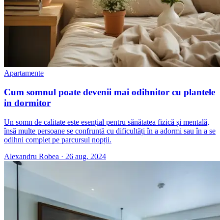
Apartamente
Cum somnul poate devenii mai odihnitor cu plantele
in dormitor
Un somn de calitate este esențial pentru sănătatea fizică și mentală,
însă multe persoane se confruntă cu dificultăți în a adormi sau în a se
odihni complet pe parcursul nopții.
Alexandru Robea
·
26 aug. 2024