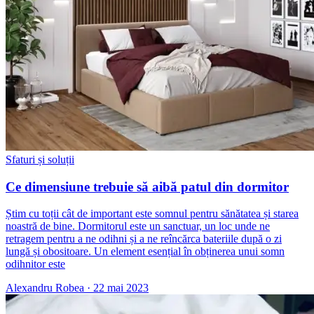
Sfaturi și soluții
Ce dimensiune trebuie să aibă patul din dormitor
Știm cu toții cât de important este somnul pentru sănătatea și starea
noastră de bine. Dormitorul este un sanctuar, un loc unde ne
retragem pentru a ne odihni și a ne reîncărca bateriile după o zi
lungă și obositoare. Un element esențial în obținerea unui somn
odihnitor este
Alexandru Robea
·
22 mai 2023