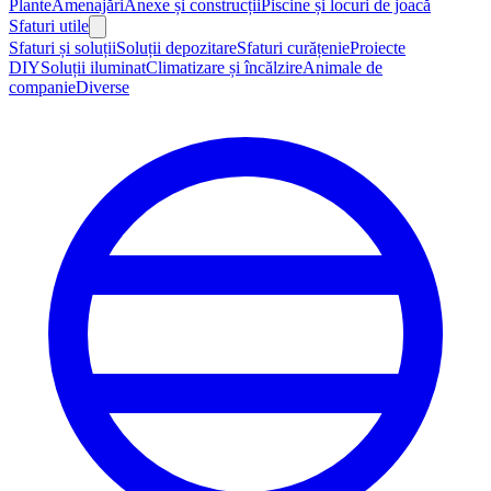
Plante
Amenajări
Anexe și construcții
Piscine și locuri de joacă
Sfaturi utile
Sfaturi și soluții
Soluții depozitare
Sfaturi curățenie
Proiecte
DIY
Soluții iluminat
Climatizare și încălzire
Animale de
companie
Diverse