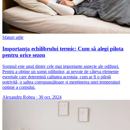
Sfaturi utile
Importanța echilibrului termic: Cum să alegi pilota
pentru orice sezon
Somnul este unul dintre cele mai importante aspecte ale odihnei.
Pentru a obține un somn odihnitor, ai nevoie de câteva elemente
esențiale care determină calitatea acestuia, cum ar fi o pilotă
potrivită, o saltea corespunzătoare și menținerea unei temperaturi
optime a corpului.
Alexandru Robea
·
30 oct. 2024