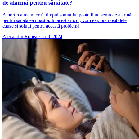
de alarmă pentru sănătate?
Amorțirea mâinilor în timpul somnului poate fi un semn de alarmă
pentru sănătatea noastră. În acest articol, vom explora posibilele
cauze și soluții pentru această problemă.
Alexandru Robea
·
5 iul. 2024