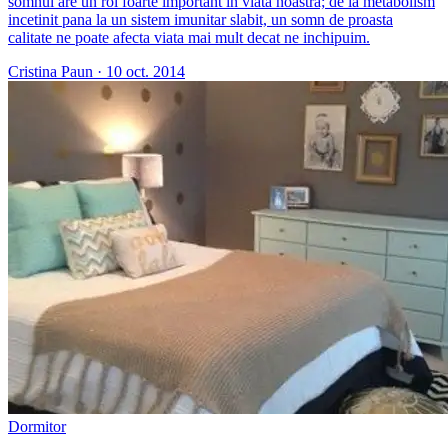
somnul are un rol foarte important in viata noastra; de la metabolism
incetinit pana la un sistem imunitar slabit, un somn de proasta
calitate ne poate afecta viata mai mult decat ne inchipuim.
Cristina Paun
·
10 oct. 2014
Dormitor