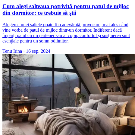
Cum alegi salteaua potrivită pentru patul de mijloc
din dormitor: ce trebuie să știi
Alegerea unei saltele poate fi o adevărată provocare, mai ales când
vine vorba de patul de mijloc dintr-un dormitor. Indiferent dacă
împarți patul cu un partener sau ai copii, confortul și susținerea sunt
esențiale pentru un somn odihnitor.
Tenu Irina
·
16 sep. 2024