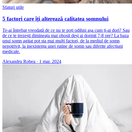
Sfaturi utile
5 factori care îți alterează calitatea somnului
Te-ai întrebat vreodată de ce nu te poți odihni așa cum ți-ai dori? Sau
de ce te trezești dimineața mai obosit deși ai dormit 7-8 ore? La baza
unui somn agitat pot sta mai mulți factori, de la mediul de somn
nepotrivit, la inexistența unei rutine de somn sau diferite afecțiuni
medicale.
Alexandru Robea
·
1 mar. 2024