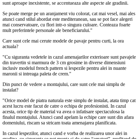
sunt aproape inexistente, se accentueaza alte aspecte ale gradinii.
Se poate merge pe un aranjament viu colorat, cat mai vesel, mai ales
atunci cand stilul abordat este mediteranean, sau se pot face alegeri
mai conservatoare, cu flori intr-o singura culoare. Conteaza foarte
mult preferintele personale ale beneficiarului."
Care sunt cele mai cerute modele de pavaje pentru curti, la ora
actuala?
"Cu siguranta vedetele in cazul amenajarilor exterioare sunt pavajele
din travertin si marmura de 3 cm grosime in diverse dimensiuni
inclusiv modelul french pattern si lespezile pentru alei in nuante
maronii si intreaga paleta de crem."
Din punct de vedere a montajului, care sunt cele mai simplu de
instalat?
"Orice model de piatra naturala este simplu de instalat, atata timp cat
acest lucru este facut de catre o echipa de profesionisti. In cazul
acesta, orice tip de material va avea o infatisare spectaculosa la
finalul montajului. Atunci cand apelam la echipe care sunt din afara
domeniului, riscam sa stricam toata amenajarea planificata.
In cazul lespezilor, atunci cand e vorba de realizarea unor alei in
gradina, cu siguranta se pot monta si de catre “amatori”, profitand de