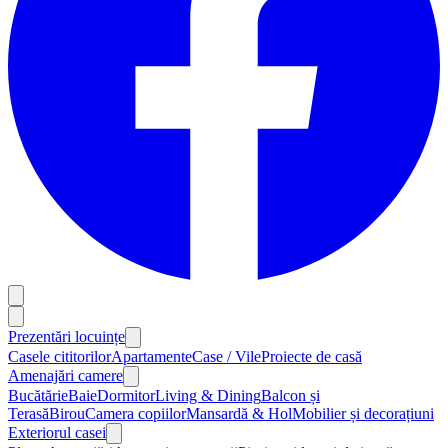
Prezentări locuințe
Casele cititorilor
Apartamente
Case / Vile
Proiecte de casă
Amenajări camere
Bucătărie
Baie
Dormitor
Living & Dining
Balcon și
Terasă
Birou
Camera copiilor
Mansardă & Hol
Mobilier și decorațiuni
Exteriorul casei