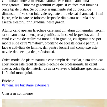
Combinatia intre 2 materiale naturale este intotdeauna una
castigatoare. Culoarea gazonului va ajuta si va face mai luminos
orice tip de piatra. Se pot face aranjamente atat cu bucati de
dimensiuni fixe si cu intervale regulate intre ele cat si amenajari mai
lejere, cele in care se folosesc lespezile din piatra naturala si se
aseaza aleatoriu prin gradina, peste gazon.
Atunci cand apelam la echipe care sunt din afara domeniului, riscam
sa stricam toata amenajarea planificata. In cazul lespezilor, atunci
cand e vorba de realizarea unor alei in gradina, cu siguranta se pot
monta si de catre “amatori”, profitand de aceasta ocazie pentru a
face o activitate de familie, dar pentru lucrari mai complexe este
nevoie de o echipa de profesionisti.
Orice model de piatra naturala este simplu de instalat, atata timp cat
acest lucru este facut de catre o echipa de profesionisti. In cazul
acesta, orice tip de material va avea va avea o infatisare spectaculosa
la finalul montajului.
Etichete
#
amenajare bucatarie exterioara
Citește în continuare