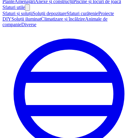
Plante
Amenajări
Anexe și construcții
Piscine și locuri de joacă
Sfaturi utile
Sfaturi și soluții
Soluții depozitare
Sfaturi curățenie
Proiecte
DIY
Soluții iluminat
Climatizare și încălzire
Animale de
companie
Diverse