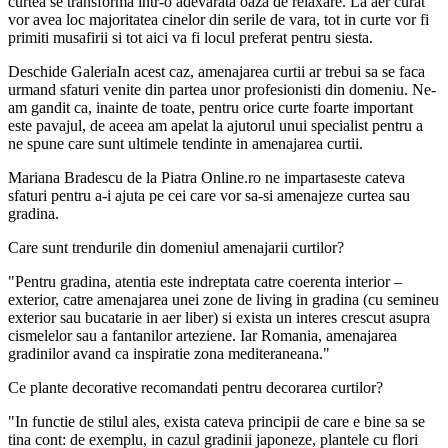
curtea se transforma intr-o adevarata oaza de relaxare. La aer curat
vor avea loc majoritatea cinelor din serile de vara, tot in curte vor fi
primiti musafirii si tot aici va fi locul preferat pentru siesta.
Deschide GaleriaIn acest caz, amenajarea curtii ar trebui sa se faca
urmand sfaturi venite din partea unor profesionisti din domeniu. Ne-
am gandit ca, inainte de toate, pentru orice curte foarte important
este pavajul, de aceea am apelat la ajutorul unui specialist pentru a
ne spune care sunt ultimele tendinte in amenajarea curtii.
Mariana Bradescu de la Piatra Online.ro ne impartaseste cateva
sfaturi pentru a-i ajuta pe cei care vor sa-si amenajeze curtea sau
gradina.
Care sunt trendurile din domeniul amenajarii curtilor?
"Pentru gradina, atentia este indreptata catre coerenta interior –
exterior, catre amenajarea unei zone de living in gradina (cu semineu
exterior sau bucatarie in aer liber) si exista un interes crescut asupra
cismelelor sau a fantanilor arteziene. Iar Romania, amenajarea
gradinilor avand ca inspiratie zona mediteraneana."
Ce plante decorative recomandati pentru decorarea curtilor?
"In functie de stilul ales, exista cateva principii de care e bine sa se
tina cont: de exemplu, in cazul gradinii japoneze, plantele cu flori