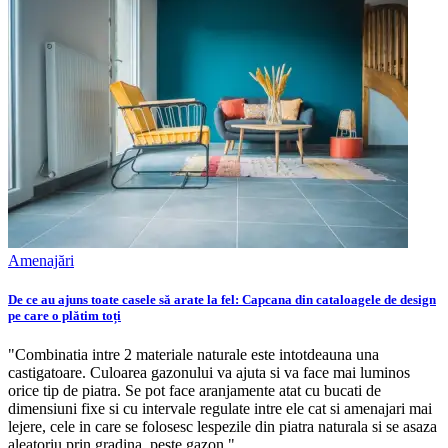
Amenajări
De ce au ajuns toate casele să arate la fel: Capcana din cataloagele de design
pe care o plătim toți
"Combinatia intre 2 materiale naturale este intotdeauna una
castigatoare. Culoarea gazonului va ajuta si va face mai luminos
orice tip de piatra. Se pot face aranjamente atat cu bucati de
dimensiuni fixe si cu intervale regulate intre ele cat si amenajari mai
lejere, cele in care se folosesc lespezile din piatra naturala si se asaza
aleatoriu prin gradina, peste gazon."