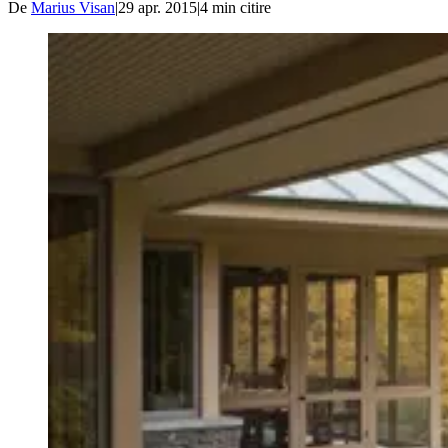
De
Marius Visan
|
29 apr. 2015
|
4
min citire