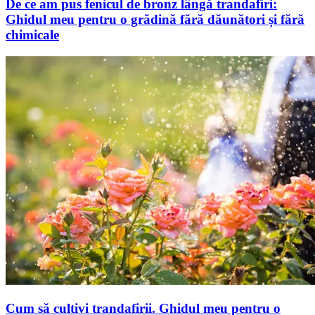
De ce am pus fenicul de bronz lângă trandafiri:
Ghidul meu pentru o grădină fără dăunători și fără
chimicale
Cum să cultivi trandafirii. Ghidul meu pentru o