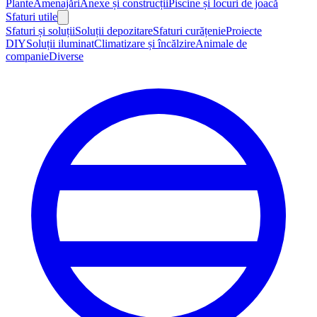
Plante
Amenajări
Anexe și construcții
Piscine și locuri de joacă
Sfaturi utile
Sfaturi și soluții
Soluții depozitare
Sfaturi curățenie
Proiecte
DIY
Soluții iluminat
Climatizare și încălzire
Animale de
companie
Diverse