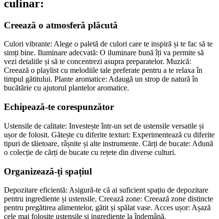
culinar:
Creează o atmosferă plăcută
Culori vibrante: Alege o paletă de culori care te inspiră și te fac să te
simți bine. Iluminare adecvată: O iluminare bună îți va permite să
vezi detaliile și să te concentrezi asupra preparatelor. Muzică:
Creează o playlist cu melodiile tale preferate pentru a te relaxa în
timpul gătitului. Plante aromatice: Adaugă un strop de natură în
bucătărie cu ajutorul plantelor aromatice.
Echipează-te corespunzător
Ustensile de calitate: Investește într-un set de ustensile versatile și
ușor de folosit. Gătește cu diferite texturi: Experimentează cu diferite
tipuri de tăietoare, râșnite și alte instrumente. Cărți de bucate: Adună
o colecție de cărți de bucate cu rețete din diverse culturi.
Organizează-ți spațiul
Depozitare eficientă: Asigură-te că ai suficient spațiu de depozitare
pentru ingrediente și ustensile. Creează zone: Creează zone distincte
pentru pregătirea alimentelor, gătit și spălat vase. Acces ușor: Așază
cele mai folosite ustensile și ingrediente la îndemână.