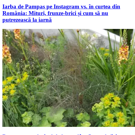
Iarba de Pampas pe Instagram vs. în curtea din
România: Mituri, frunze-brici și cum să nu
putrezească la iarnă