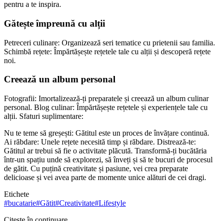
pentru a te inspira.
Gătește împreună cu alții
Petreceri culinare: Organizează seri tematice cu prietenii sau familia.
Schimbă rețete: Împărtășește rețetele tale cu alții și descoperă rețete
noi.
Creează un album personal
Fotografii: Imortalizează-ți preparatele și creează un album culinar
personal. Blog culinar: Împărtășește rețetele și experiențele tale cu
alții. Sfaturi suplimentare:
Nu te teme să greșești: Gătitul este un proces de învățare continuă.
Ai răbdare: Unele rețete necesită timp și răbdare. Distrează-te:
Gătitul ar trebui să fie o activitate plăcută. Transformă-ți bucătăria
într-un spațiu unde să explorezi, să înveți și să te bucuri de procesul
de gătit. Cu puțină creativitate și pasiune, vei crea preparate
delicioase și vei avea parte de momente unice alături de cei dragi.
Etichete
#
bucatarie
#
Gătit
#
Creativitate
#
Lifestyle
Citește în continuare