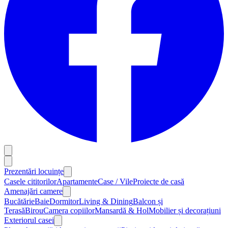
Prezentări locuințe
Casele cititorilor
Apartamente
Case / Vile
Proiecte de casă
Amenajări camere
Bucătărie
Baie
Dormitor
Living & Dining
Balcon și
Terasă
Birou
Camera copiilor
Mansardă & Hol
Mobilier și decorațiuni
Exteriorul casei