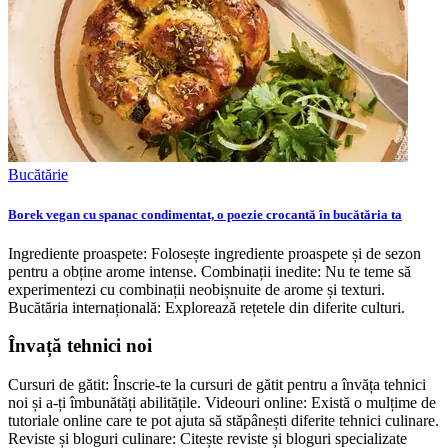
Bucătărie
Borek vegan cu spanac condimentat, o poezie crocantă în bucătăria ta
Ingrediente proaspete: Folosește ingrediente proaspete și de sezon
pentru a obține arome intense. Combinații inedite: Nu te teme să
experimentezi cu combinații neobișnuite de arome și texturi.
Bucătăria internațională: Explorează rețetele din diferite culturi.
Învață tehnici noi
Cursuri de gătit: Înscrie-te la cursuri de gătit pentru a învăța tehnici
noi și a-ți îmbunătăți abilitățile. Videouri online: Există o mulțime de
tutoriale online care te pot ajuta să stăpânești diferite tehnici culinare.
Reviste și bloguri culinare: Citește reviste și bloguri specializate