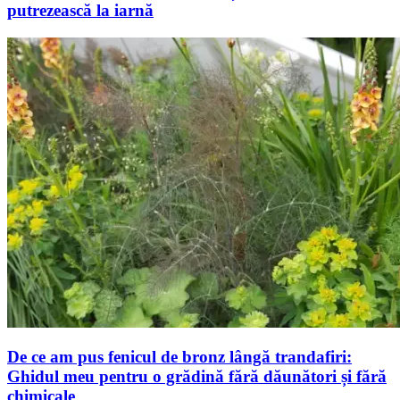
putrezească la iarnă
De ce am pus fenicul de bronz lângă trandafiri:
Ghidul meu pentru o grădină fără dăunători și fără
chimicale