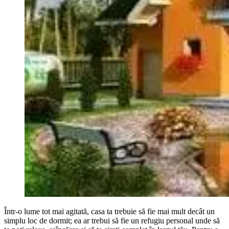
Într-o lume tot mai agitată, casa ta trebuie să fie mai mult decât un
simplu loc de dormit; ea ar trebui să fie un refugiu personal unde să