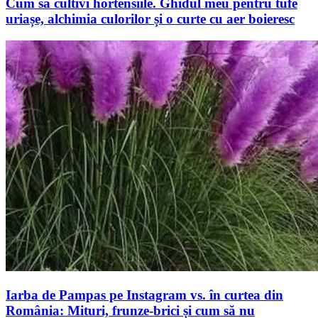
Cum să cultivi hortensiile. Ghidul meu pentru tufe
uriașe, alchimia culorilor și o curte cu aer boieresc
Iarba de Pampas pe Instagram vs. în curtea din
România: Mituri, frunze-brici și cum să nu