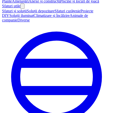
Plante
Amenajări
Anexe și construcții
Piscine și locuri de joacă
Sfaturi utile
Sfaturi și soluții
Soluții depozitare
Sfaturi curățenie
Proiecte
DIY
Soluții iluminat
Climatizare și încălzire
Animale de
companie
Diverse