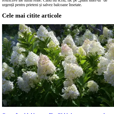
restrictive ale lumii reale. Când nu scriu, fac pe „plant sitter-ul” de
urgență pentru prieteni și salvez balcoane însetate.
Cele mai citite articole