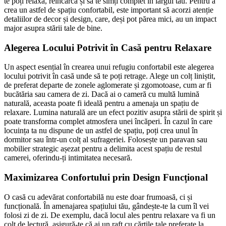
te poți relaxa, reîncărca și să te simți complet în largul tău. Pentru a
crea un astfel de spațiu confortabil, este important să acorzi atenție
detaliilor de decor și design, care, deși pot părea mici, au un impact
major asupra stării tale de bine.
Alegerea Locului Potrivit în Casă pentru Relaxare
Un aspect esențial în crearea unui refugiu confortabil este alegerea
locului potrivit în casă unde să te poți retrage. Alege un colț liniștit,
de preferat departe de zonele aglomerate și zgomotoase, cum ar fi
bucătăria sau camera de zi. Dacă ai o cameră cu multă lumină
naturală, aceasta poate fi ideală pentru a amenaja un spațiu de
relaxare. Lumina naturală are un efect pozitiv asupra stării de spirit și
poate transforma complet atmosfera unei încăperi. În cazul în care
locuința ta nu dispune de un astfel de spațiu, poți crea unul în
dormitor sau într-un colț al sufrageriei. Folosește un paravan sau
mobilier strategic așezat pentru a delimita acest spațiu de restul
camerei, oferindu-ți intimitatea necesară.
Maximizarea Confortului prin Design Funcțional
O casă cu adevărat confortabilă nu este doar frumoasă, ci și
funcțională. În amenajarea spațiului tău, gândește-te la cum îl vei
folosi zi de zi. De exemplu, dacă locul ales pentru relaxare va fi un
colț de lectură, asigură-te că ai un raft cu cărțile tale preferate la