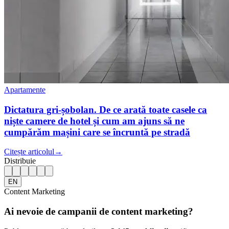
Apartamente
Dictatura gri-șobolan. De ce arată toate casele ca
niște camere de hotel și cum am ajuns să ne
cumpărăm mașini care se încruntă pe stradă
Citește articolul
→
Distribuie
EN
Content Marketing
Ai nevoie de campanii de content marketing?