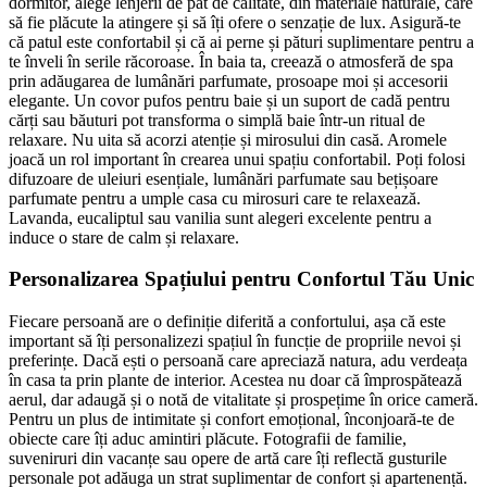
dormitor, alege lenjerii de pat de calitate, din materiale naturale, care
să fie plăcute la atingere și să îți ofere o senzație de lux. Asigură-te
că patul este confortabil și că ai perne și pături suplimentare pentru a
te înveli în serile răcoroase. În baia ta, creează o atmosferă de spa
prin adăugarea de lumânări parfumate, prosoape moi și accesorii
elegante. Un covor pufos pentru baie și un suport de cadă pentru
cărți sau băuturi pot transforma o simplă baie într-un ritual de
relaxare. Nu uita să acorzi atenție și mirosului din casă. Aromele
joacă un rol important în crearea unui spațiu confortabil. Poți folosi
difuzoare de uleiuri esențiale, lumânări parfumate sau bețișoare
parfumate pentru a umple casa cu mirosuri care te relaxează.
Lavanda, eucaliptul sau vanilia sunt alegeri excelente pentru a
induce o stare de calm și relaxare.
Personalizarea Spațiului pentru Confortul Tău Unic
Fiecare persoană are o definiție diferită a confortului, așa că este
important să îți personalizezi spațiul în funcție de propriile nevoi și
preferințe. Dacă ești o persoană care apreciază natura, adu verdeața
în casa ta prin plante de interior. Acestea nu doar că împrospătează
aerul, dar adaugă și o notă de vitalitate și prospețime în orice cameră.
Pentru un plus de intimitate și confort emoțional, înconjoară-te de
obiecte care îți aduc amintiri plăcute. Fotografii de familie,
suveniruri din vacanțe sau opere de artă care îți reflectă gusturile
personale pot adăuga un strat suplimentar de confort și apartenență.