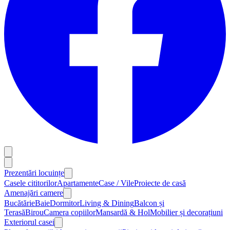
Prezentări locuințe
Casele cititorilor
Apartamente
Case / Vile
Proiecte de casă
Amenajări camere
Bucătărie
Baie
Dormitor
Living & Dining
Balcon și
Terasă
Birou
Camera copiilor
Mansardă & Hol
Mobilier și decorațiuni
Exteriorul casei