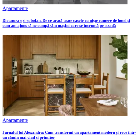
Apartamente
Dictatura gri-șobolan. De ce arată toate casele ca niște camere de hotel și
cum am ajuns să ne cumpărăm mașini care se încruntă pe stradă
Apartamente
Jurnalul lui Alexandru: Cum transformi un apartament modern și rece într-
un cămin mai clad si primitor