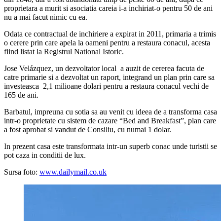
proprietara a murit si asociatia careia i-a inchiriat-o pentru 50 de ani
nu a mai facut nimic cu ea.
Odata ce contractual de inchiriere a expirat in 2011, primaria a trimis
o cerere prin care apela la oameni pentru a restaura conacul, acesta
fiind listat la Registrul National Istoric.
Jose Velázquez, un dezvoltator local a auzit de cererea facuta de
catre primarie si a dezvoltat un raport, integrand un plan prin care sa
investeasca 2,1 milioane dolari pentru a restaura conacul vechi de
165 de ani.
Barbatul, impreuna cu sotia sa au venit cu ideea de a transforma casa
intr-o proprietate cu sistem de cazare “Bed and Breakfast”, plan care
a fost aprobat si vandut de Consiliu, cu numai 1 dolar.
In prezent casa este transformata intr-un superb conac unde turistii se
pot caza in conditii de lux.
Sursa foto:
www.dailymail.co.uk