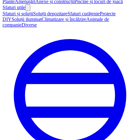
Plante
Amenajări
Anexe și construcții
Piscine și locuri de joacă
Sfaturi utile
Sfaturi și soluții
Soluții depozitare
Sfaturi curățenie
Proiecte
DIY
Soluții iluminat
Climatizare și încălzire
Animale de
companie
Diverse