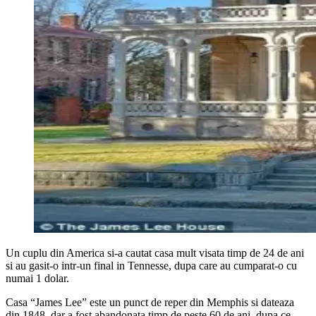
Un cuplu din America si-a cautat casa mult visata timp de 24 de ani
si au gasit-o intr-un final in Tennesse, dupa care au cumparat-o cu
numai 1 dolar.
Casa “James Lee” este un punct de reper din Memphis si dateaza
din 1848, dar a fost abandonata timp de peste 60 de ani, dupa ce