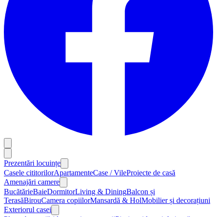
Prezentări locuințe
Casele cititorilor
Apartamente
Case / Vile
Proiecte de casă
Amenajări camere
Bucătărie
Baie
Dormitor
Living & Dining
Balcon și
Terasă
Birou
Camera copiilor
Mansardă & Hol
Mobilier și decorațiuni
Exteriorul casei