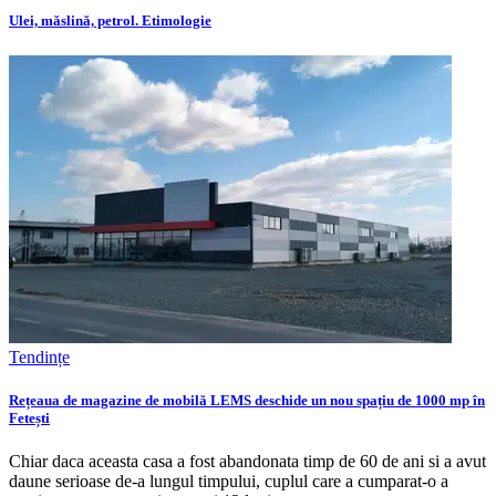
Ulei, măslină, petrol. Etimologie
Tendințe
Rețeaua de magazine de mobilă LEMS deschide un nou spațiu de 1000 mp în
Fetești
Chiar daca aceasta casa a fost abandonata timp de 60 de ani si a avut
daune serioase de-a lungul timpului, cuplul care a cumparat-o a