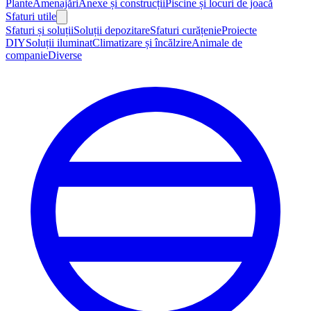
Plante
Amenajări
Anexe și construcții
Piscine și locuri de joacă
Sfaturi utile
Sfaturi și soluții
Soluții depozitare
Sfaturi curățenie
Proiecte
DIY
Soluții iluminat
Climatizare și încălzire
Animale de
companie
Diverse