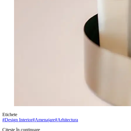
Etichete
#
Design Interior
#
Amenajare
#
Arhitectura
Citește în continuare