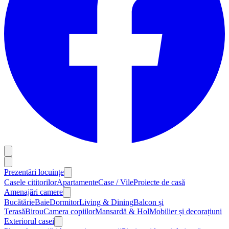
Prezentări locuințe
Casele cititorilor
Apartamente
Case / Vile
Proiecte de casă
Amenajări camere
Bucătărie
Baie
Dormitor
Living & Dining
Balcon și
Terasă
Birou
Camera copiilor
Mansardă & Hol
Mobilier și decorațiuni
Exteriorul casei