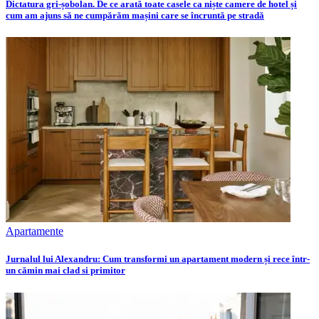
Dictatura gri-șobolan. De ce arată toate casele ca niște camere de hotel și
cum am ajuns să ne cumpărăm mașini care se încruntă pe stradă
Apartamente
Jurnalul lui Alexandru: Cum transformi un apartament modern și rece într-
un cămin mai clad si primitor