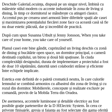
Deschide GaleriaLocuința, dispusă pe un singur nivel, îmbină cu
măiestrie stilul modern cu accente industriale în zona de living și
dining, în timp ce dormitorul se mândrește cu atingeri clasice.
Accentul pus pe crearea unei armonii între diferitele spații ale casei
și maximizarea potențialului fiecărei zone face ca această casă să fie
nu doar estetic plăcută, dar și incredibil de practică.
După cum spun Susanna Utbult și Jenny Jonsson, When you take
care of your home, you take care of yourself.
Planul casei este bine gândit, cuprinzând un living deschis cu zonă
de dining și bucătărie open space, un dormitor principal, o cameră
destinată copilului, un birou și două băi spațioase. În ciuda
complexității designului, durata de implementare a proiectului a fost
de doar 10 săptămâni, datorită unei colaborări strânse și eficiente
între echipele implicate.
Estetica este definită de o paletă cromatică neutra, în care culorile
lemnului se combină armonios cu albastrul din zona de living și cu
rozul din dormitor. Mobilierele, concepute și realizate exclusiv pe
comandă, provin de la Mobila Terra din Oradea.
De asemenea, accentele luminoase și detaliile electrice au fost
posibile grație partenerilor de la D HElectric System. În ceea ce
privește finisajele, gresia și faianța au fost selectate din gama oferită