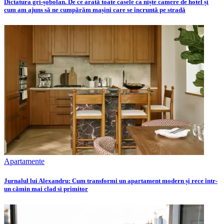
Dictatura gri-șobolan. De ce arată toate casele ca niște camere de hotel și
cum am ajuns să ne cumpărăm mașini care se încruntă pe stradă
Apartamente
Jurnalul lui Alexandru: Cum transformi un apartament modern și rece într-
un cămin mai clad si primitor