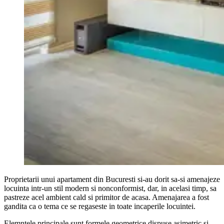
Proprietarii unui apartament din Bucuresti si-au dorit sa-si amenajeze
locuinta intr-un stil modern si nonconformist, dar, in acelasi timp, sa
pastreze acel ambient cald si primitor de acasa. Amenajarea a fost
gandita ca o tema ce se regaseste in toate incaperile locuintei.
Elemntele principale sunt formele geometrice dispuse asimetric si