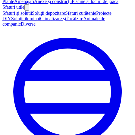
Plante
Amenajări
Anexe și construcții
Piscine și locuri de joacă
Sfaturi utile
Sfaturi și soluții
Soluții depozitare
Sfaturi curățenie
Proiecte
DIY
Soluții iluminat
Climatizare și încălzire
Animale de
companie
Diverse