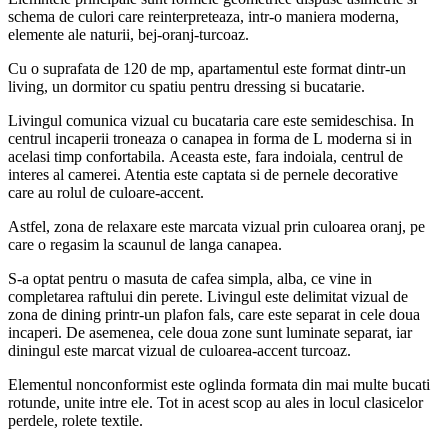
schema de culori care reinterpreteaza, intr-o maniera moderna,
elemente ale naturii, bej-oranj-turcoaz.
Cu o suprafata de 120 de mp, apartamentul este format dintr-un
living, un dormitor cu spatiu pentru dressing si bucatarie.
Livingul comunica vizual cu bucataria care este semideschisa. In
centrul incaperii troneaza o canapea in forma de L moderna si in
acelasi timp confortabila. Aceasta este, fara indoiala, centrul de
interes al camerei. Atentia este captata si de pernele decorative
care au rolul de culoare-accent.
Astfel, zona de relaxare este marcata vizual prin culoarea oranj, pe
care o regasim la scaunul de langa canapea.
S-a optat pentru o masuta de cafea simpla, alba, ce vine in
completarea raftului din perete. Livingul este delimitat vizual de
zona de dining printr-un plafon fals, care este separat in cele doua
incaperi. De asemenea, cele doua zone sunt luminate separat, iar
diningul este marcat vizual de culoarea-accent turcoaz.
Elementul nonconformist este oglinda formata din mai multe bucati
rotunde, unite intre ele. Tot in acest scop au ales in locul clasicelor
perdele, rolete textile.