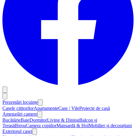
Prezentări locuințe
Casele cititorilor
Apartamente
Case / Vile
Proiecte de casă
Amenajări camere
Bucătărie
Baie
Dormitor
Living & Dining
Balcon și
Terasă
Birou
Camera copiilor
Mansardă & Hol
Mobilier și decorațiuni
Exteriorul casei