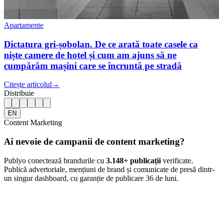
Apartamente
Dictatura gri-șobolan. De ce arată toate casele ca
niște camere de hotel și cum am ajuns să ne
cumpărăm mașini care se încruntă pe stradă
Citește articolul
→
Distribuie
EN
Content Marketing
Ai nevoie de campanii de content marketing?
Publyo conectează brandurile cu
3.148
+ publicații
verificate.
Publică advertoriale, mențiuni de brand și comunicate de presă dintr-
un singur dashboard, cu garanție de publicare 36 de luni.