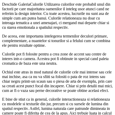
Deschide GaleriaCulorile Utilizarea culorilor este probabil unul din
factorii pe care majoritatea oamenilor il inteleg usor atunci cand ne
referim la design interior. Cu toate acestea, lucrurile nu sunt asa de
simple cum am putea banui. Culorile relationeaza nu doar cu
intreaga tematica a unei amenajari, ci mergand mai departe chiar si
cu starea emotionala a spatiului respectiv.
De aceea, este importanta intelegerea termenilor deculori primare,
complementare, a nuantelor si tonurilor si a felului cum se combina
ele pentru rezultate optime.
Culorile pot fi folosite pentru a crea zone de accent sau centre de
interes intr-o camera. Acestea pot fi obtinute in special cand paleta
cromatica de baza este una neutra.
Ochiul este atras in mod natural de culorile cele mai intense sau cele
mai inchise, asa ca nu va sfiiti sa folositi o pata de roz intens sau
chiar negru printr-un scaun sau o piesa de arta de exemplu, prin care
sa creati acest punct focal din incapere. Chiar si prin detalii mai mici,
cum ar fi o vaza sau perne decorative se poate obtine acelasi efect.
E bine de stiut ca in general, culorile interactioneaza si relationeaza
cu modelele si texturile din jur, precum si cu sursele de lumina din
spatiul respectiv. Astfel, lumina naturala care patrunde dimineata in
camere poate fi diferita de cea de la apus. Aici trebuie luata in calcul