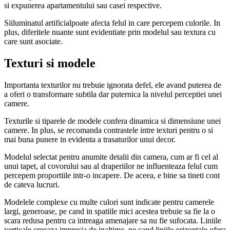
si expunerea apartamentului sau casei respective.
Siiluminatul artificialpoate afecta felul in care percepem culorile. In
plus, diferitele nuante sunt evidentiate prin modelul sau textura cu
care sunt asociate.
Texturi si modele
Importanta texturilor nu trebuie ignorata defel, ele avand puterea de
a oferi o transformare subtila dar puternica la nivelul perceptiei unei
camere.
Texturile si tiparele de modele confera dinamica si dimensiune unei
camere. In plus, se recomanda contrastele intre texturi pentru o si
mai buna punere in evidenta a trasaturilor unui decor.
Modelul selectat pentru anumite detalii din camera, cum ar fi cel al
unui tapet, al covorului sau al draperiilor ne influenteaza felul cum
percepem proportiile intr-o incapere. De aceea, e bine sa tineti cont
de cateva lucruri.
Modelele complexe cu multe culori sunt indicate pentru camerele
largi, generoase, pe cand in spatiile mici acestea trebuie sa fie la o
scara redusa pentru ca intreaga amenajare sa nu fie sufocata. Liniile
verticale creeaza impresia de inaltime, pe cand liniile orizontale ofera