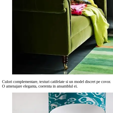
Culori complementare, texturi catifelate si un model discret pe covor.
O amenajare eleganta, coerenta in ansamblul ei.