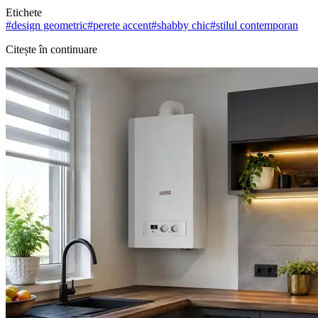
Etichete
#
design geometric
#
perete accent
#
shabby chic
#
stilul contemporan
Citește în continuare