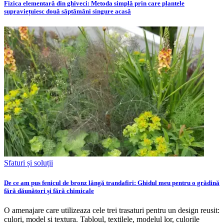
Fizica elementară din ghiveci: Metoda simplă prin care plantele
supraviețuiesc două săptămâni singure acasă
Sfaturi și soluții
De ce am pus fenicul de bronz lângă trandafiri: Ghidul meu pentru o grădină
fără dăunători și fără chimicale
O amenajare care utilizeaza cele trei trasaturi pentru un design reusit:
culori, model si textura. Tabloul, textilele, modelul lor, culorile