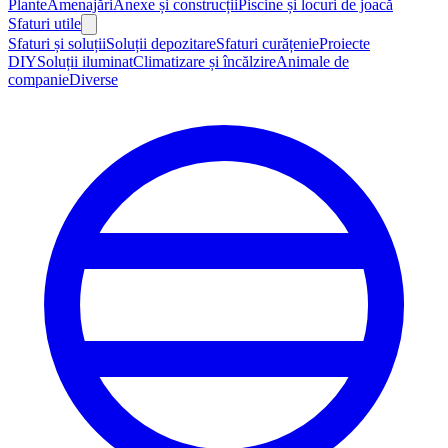
Plante
Amenajări
Anexe și construcții
Piscine și locuri de joacă
Sfaturi utile
Sfaturi și soluții
Soluții depozitare
Sfaturi curățenie
Proiecte
DIY
Soluții iluminat
Climatizare și încălzire
Animale de
companie
Diverse