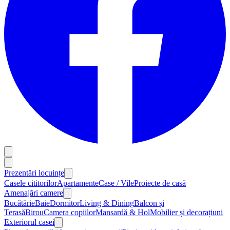
Prezentări locuințe
Casele cititorilor
Apartamente
Case / Vile
Proiecte de casă
Amenajări camere
Bucătărie
Baie
Dormitor
Living & Dining
Balcon și
Terasă
Birou
Camera copiilor
Mansardă & Hol
Mobilier și decorațiuni
Exteriorul casei