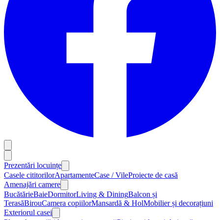
Prezentări locuințe
Casele cititorilor
Apartamente
Case / Vile
Proiecte de casă
Amenajări camere
Bucătărie
Baie
Dormitor
Living & Dining
Balcon și
Terasă
Birou
Camera copiilor
Mansardă & Hol
Mobilier și decorațiuni
Exteriorul casei