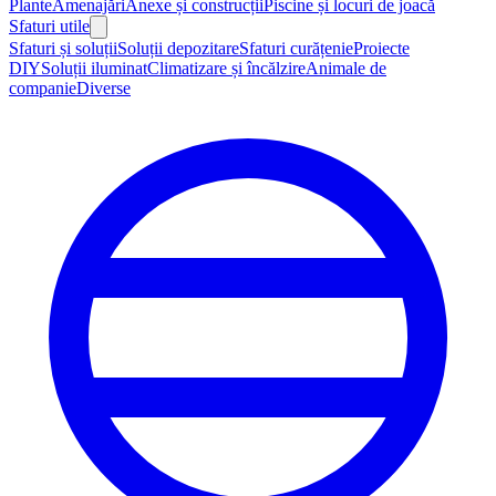
Plante
Amenajări
Anexe și construcții
Piscine și locuri de joacă
Sfaturi utile
Sfaturi și soluții
Soluții depozitare
Sfaturi curățenie
Proiecte
DIY
Soluții iluminat
Climatizare și încălzire
Animale de
companie
Diverse