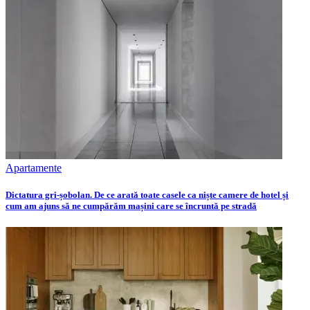
Apartamente
Dictatura gri-șobolan. De ce arată toate casele ca niște camere de hotel și
cum am ajuns să ne cumpărăm mașini care se încruntă pe stradă