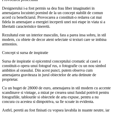
Designerului i-a fost permis sa dea frau liber imaginatiei in
amenajarea locuintei pornind de la un concept stabilit de comun
acord cu beneficiarul. Provocarea a constituit-o redarea cat mai
fidela in amenajare a energiei inceperii unei noi etape in viata si a
libertatii caracteristice tineretii.
Rezultatul este un interior masculin, fara a parea insa sobru, in stil
modern, cu obiete de decor atent selectate si texturi care se imbina
armonios.
Concept si sursa de inspiratie
Sursa de inspiratie si epicentrul conceptului cromatic al casei a
constituit-o opera unui fotograf rus, o fotografie cu un nou simbol
ambitios al orasului. Din acest punct, putem observa cum
amenajarea graviteaza in jurul obiectelor de arta detinute de
proprietar.
Cu un buget de 28000 de euro, amenajarea in stil modern cu accente
scandinave si vintage, a mizat pe crearea unui fundal potrivit pentru
fotografiile, tablourile si obiectele de arta expuse, pentru a nu
concura cu acestea si dimpotriva, sa fie scoate in evidenta.
Astfel, peretii au fost finisati cu vopsea lavabila in nuante neutre, iar