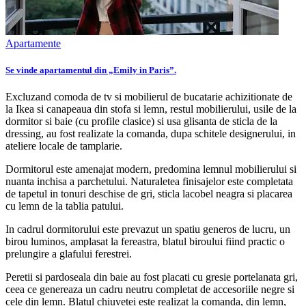
Apartamente
Se vinde apartamentul din „Emily in Paris”.
Excluzand comoda de tv si mobilierul de bucatarie achizitionate de
la Ikea si canapeaua din stofa si lemn, restul mobilierului, usile de la
dormitor si baie (cu profile clasice) si usa glisanta de sticla de la
dressing, au fost realizate la comanda, dupa schitele designerului, in
ateliere locale de tamplarie.
Dormitorul este amenajat modern, predomina lemnul mobilierului si
nuanta inchisa a parchetului. Naturaletea finisajelor este completata
de tapetul in tonuri deschise de gri, sticla lacobel neagra si placarea
cu lemn de la tablia patului.
In cadrul dormitorului este prevazut un spatiu generos de lucru, un
birou luminos, amplasat la fereastra, blatul biroului fiind practic o
prelungire a glafului ferestrei.
Peretii si pardoseala din baie au fost placati cu gresie portelanata gri,
ceea ce genereaza un cadru neutru completat de accesoriile negre si
cele din lemn. Blatul chiuvetei este realizat la comanda, din lemn,