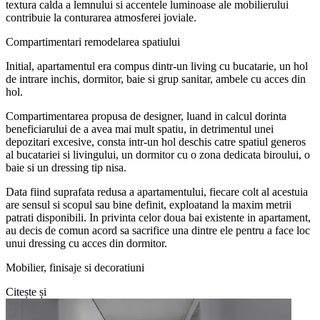
textura calda a lemnului si accentele luminoase ale mobilierului
contribuie la conturarea atmosferei joviale.
Compartimentari remodelarea spatiului
Initial, apartamentul era compus dintr-un living cu bucatarie, un hol
de intrare inchis, dormitor, baie si grup sanitar, ambele cu acces din
hol.
Compartimentarea propusa de designer, luand in calcul dorinta
beneficiarului de a avea mai mult spatiu, in detrimentul unei
depozitari excesive, consta intr-un hol deschis catre spatiul generos
al bucatariei si livingului, un dormitor cu o zona dedicata biroului, o
baie si un dressing tip nisa.
Data fiind suprafata redusa a apartamentului, fiecare colt al acestuia
are sensul si scopul sau bine definit, exploatand la maxim metrii
patrati disponibili. In privinta celor doua bai existente in apartament,
au decis de comun acord sa sacrifice una dintre ele pentru a face loc
unui dressing cu acces din dormitor.
Mobilier, finisaje si decoratiuni
Citește și